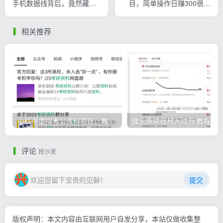
手机数据线背后，竟然藏着
目，简单操作日赚300很轻
月入三万的利润
松
相关推荐
小红书虚拟考公资料项目，教资项目轻松月入过万的核心玩法
微头条
评论
抢沙发
欢迎您留下宝贵的见解！
提交
版权声明：本文内容由互联网用户自发分享，本站仅做收集整