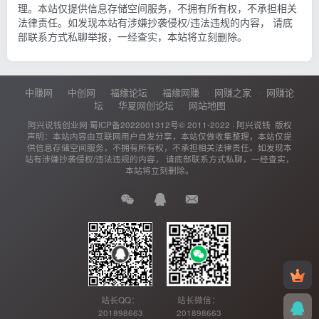
理。本站仅提供信息存储空间服务，不拥有所有权，不承担相关
法律责任。如发现本站有涉嫌抄袭侵权/违法违规的内容， 请底
部联系方式私聊举报，一经查实，本站将立刻删除。
中赚网
中创网
福缘论坛
福缘网赚
网赚之家
网赚论
坛
华夏网创论坛
网站地图
阿兴说钱创业网
蜀ICP备2022001312号
© 2011-2022 ·
阿兴说钱
版权
声明：本站内容由互联网用户自发分享，本站仅做收集整理，本站仅提
供信息存储空间服务，不拥有所有权，不承担相关法律责任。如发现本
站有涉嫌抄袭侵权/违法违规的内容， 请底部联系方式私聊，一经查实，
本站将立刻删除。
站长QQ：
站长微信：
201898663
201898663