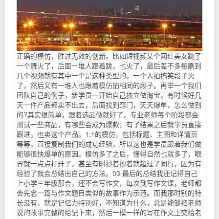
正确的模仿，胜过无效的创新。比如短视频某个网红美女跳了
一个舞火了，后面一堆人跟着跳，也火了，最后差不多每刷到
几个视频就有其中一个是这种类型的。一个人拍搞笑段子火
了，然后又有一堆人也跟着模仿拍相同的段子。再举一个我们
团队自己的例子，新学员一开始自己独立做淘宝，有时候好几
天一件产品都卖不出去，后面找到窍门，天天爆单，怎么做到
的?其实很简单，跟着选品做就好了，专业老师每个阶段都会
测试一些商品，有哪些会成为爆款，有了结果之后就学员直接
跟进，也卖这个产品。1:1的模仿，包括标题、主图和详情页
等等，直接复制我们的成功经验，所以这也是学员跟着我们做
能够很快爆单的原因。模仿多了之后，懂得自然也就多了，眼
界就一点点打开了，甚至有时抄着抄着就超过了同行，因为有
经验了就会总结出自己的方法。03 最后的总结我还记得自己
上小学三年级那会，还不会写作文，每次到写作文课，老师都
会先念一篇与作文题目类似的故事作为示范。而我那时别的特
长没有，就是记忆力特别好，不知道为什么，总是能够把老师
说的故事完整的给记下来，然后一模一样的写在作文上交给老