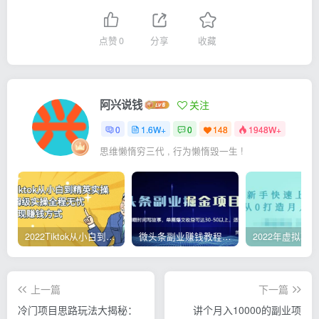
点赞
0
分享
收藏
阿兴说钱
关注
0
1.6W+
0
148
1948W+
思维懒惰穷三代 , 行为懒惰毁一生 !
2022Tiktok从小白到精英实操，0-1保姆级实操全程无忧，多种变现赚钱方式
微头条副业赚钱教程，项目单号单天做到50-100+收益
上一篇
下一篇
冷门项目思路玩法大揭秘：
讲个月入10000的副业项