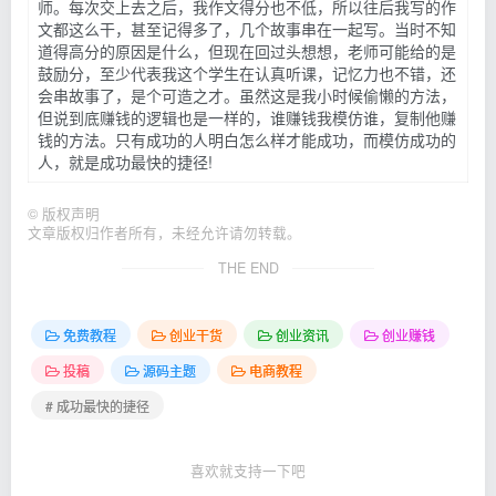
师。每次交上去之后，我作文得分也不低，所以往后我写的作
文都这么干，甚至记得多了，几个故事串在一起写。当时不知
道得高分的原因是什么，但现在回过头想想，老师可能给的是
鼓励分，至少代表我这个学生在认真听课，记忆力也不错，还
会串故事了，是个可造之才。虽然这是我小时候偷懒的方法，
但说到底赚钱的逻辑也是一样的，谁赚钱我模仿谁，复制他赚
钱的方法。只有成功的人明白怎么样才能成功，而模仿成功的
人，就是成功最快的捷径!
©
版权声明
文章版权归作者所有，未经允许请勿转载。
THE END
免费教程
创业干货
创业资讯
创业赚钱
投稿
源码主题
电商教程
# 成功最快的捷径
喜欢就支持一下吧