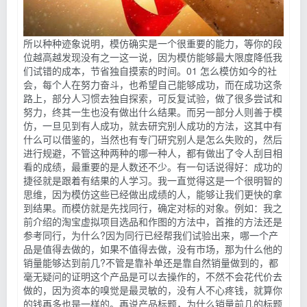
所以种种迹象说明，模仿确实是一个很重要的能力，等你的段
位越高越发现没有之一这一说，因为模仿能够最大限度降低我
们试错的成本，节省独自摸索的时间。01 怎么模仿如今的社
会，每个人在努力奋斗，也希望自己能够成功，而在成功这条
路上，部分人习惯去独自探索，可反复试验，做了很多尝试和
努力，终其一生也没有做出什么结果。而另一部分人则善于模
仿，一旦见到有人成功，就去研究别人成功的方法，这其中有
什么可以借鉴的，当然也有专门研究别人是怎么失败的，然后
进行规避，不管这种两种的哪一种人，都有做出了令人刮目相
看的成绩，最重要的是人数还不少。有一句话说得好：成功的
捷径就是跟着有结果的人学习。我一直觉得这是一个很明智的
思维，因为模仿这些已经做出成绩的人，能够让我们更快的拿
到结果。而模仿就是先找同行，确定对标的对象。例如：我之
前介绍的淘宝虚拟项目选品和作图的方法中，首推的方法还是
参考同行，为什么?因为同行已经帮我们试验出来，哪一个产
品是值得去做的，如果不值得去做，没有市场，那为什么他的
销量能够达到前几?不管是靠补单还是靠自然销量做到的，都
毫无疑问的证明这个产品是可以去操作的，不然不会花代价去
做的，因为资本的嗅觉是最灵敏的，没有人不心疼钱，就算你
的钱再多也是一样的。再说产品标题，为什么销量前几的标题