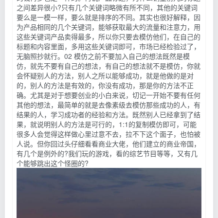
之间差异很小?只有几个关键词略微有所不同，其他的关键词
要么是一模一样，要么就是排序的不同。其实也很好解释，因
为产品相同的几个关键词，能够获取最大的流量和注意力，用
这些关键词产品卖得最多，所以你只要去模仿他们，在自己的
标题和内容里面，多用这些关键词即可，市场已经检验过了，
无脑照抄就行。02 模仿之前不要加入自己的想法既然是模
仿，就先不要有自己的想法，有自己的想法就不是模仿，你就
会怀疑别人的方法，别人之所以能够成功，就是他做的是对
的，别人的方法是有效的，你没有成功，那是你的方法不正
确。尤其是对于想要创业的小白来说，切记一开始不要有任何
其他的想法，最简单的就是去像素级去模仿那些成功的人，有
结果的人，学习成功者的经验和方法。既然别人已经拿到了结
果，就说明别人的方法是可行的，1:1的复制模仿即可，可能
很多人会觉得这样做心里过意不去，拉不下这个面子，也怕被
人说。但你回过头仔细看看商业大佬，他们建立的商业帝国，
有几个是例外的?我们玩的游戏，看的综艺节目等等，又有几
个能够跳出这个怪圈的?