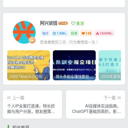
阿兴说钱
关注
0
1.6W+
0
148
1949W+
思维懒惰穷三代 , 行为懒惰毁一生 !
2022Tiktok从小白到精英实操，0-1保姆级实操全程无忧，多种变现赚钱方式
微头条副业赚钱教程，项目单号单天做到50-100+收益
上一篇
下一篇
个人IP全案打造课，特长挖
AI自媒体实战指南，
掘与用户分层，朋友圈策划
ChatGPT基础到高阶，影评
到社群运营全攻略
种草与短视频编剧全解析
相关推荐