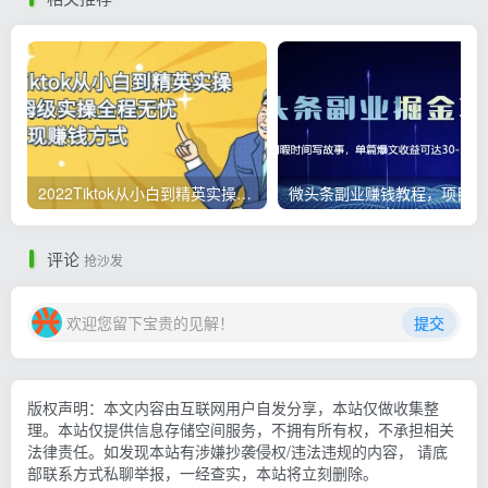
2022Tiktok从小白到精英实操，0-1保姆级实操全程无忧，多种变现赚钱方式
微
评论
抢沙发
欢迎您留下宝贵的见解！
提交
版权声明：本文内容由互联网用户自发分享，本站仅做收集整
理。本站仅提供信息存储空间服务，不拥有所有权，不承担相关
法律责任。如发现本站有涉嫌抄袭侵权/违法违规的内容， 请底
部联系方式私聊举报，一经查实，本站将立刻删除。