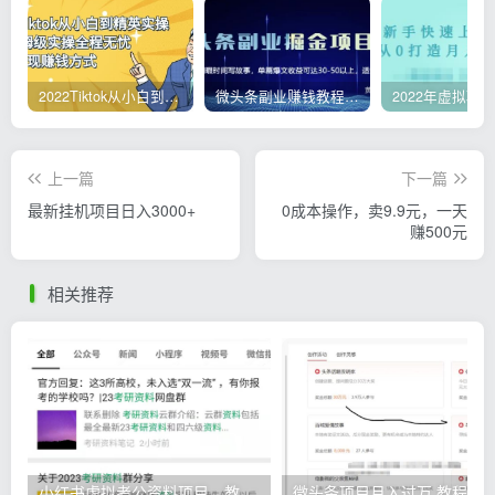
2022Tiktok从小白到精英实操，0-1保姆级实操全程无忧，多种变现赚钱方式
微头条副业赚钱教程，项目单号单天做到50-100+收益
上一篇
下一篇
最新挂机项目日入3000+
0成本操作，卖9.9元，一天
赚500元
相关推荐
小红书虚拟考公资料项目，教资项目轻松月入过万的核心玩法
微头条