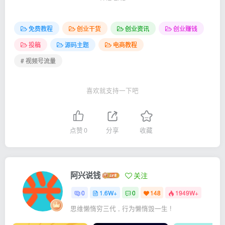
免费教程
创业干货
创业资讯
创业赚钱
投稿
源码主题
电商教程
# 视频号流量
喜欢就支持一下吧
点赞
0
分享
收藏
阿兴说钱
关注
0
1.6W+
0
148
1949W+
思维懒惰穷三代 , 行为懒惰毁一生 !