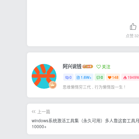
点赞
32
阿兴说钱
关注
0
1.6W+
0
148
1949
思维懒惰穷三代 , 行为懒惰毁一生 !
上一篇
windows系统激活工具集（永久可用）多人靠这套工具
10000+