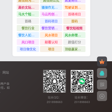
高情商沟通管理课
高情商公式
高复购性行业
高价文玩众筹分红项目
骚操作无脑裂变
驾驶证到期换证
马大个短视频投放课
马云的创业故事
首碼項目
首碼
首码项目
首码
餐饮行业
餐饮营销管理特训班
餐饮短视频
餐饮人如何用团购给门店拓客
风水项目
风水命理项目
风口项目
颠覆认知
颜值打分
项目做优化
项目
顶级赢家思维
网站
网用户自
责任。如
。
站长QQ：
站长微信：
201898663
201898663