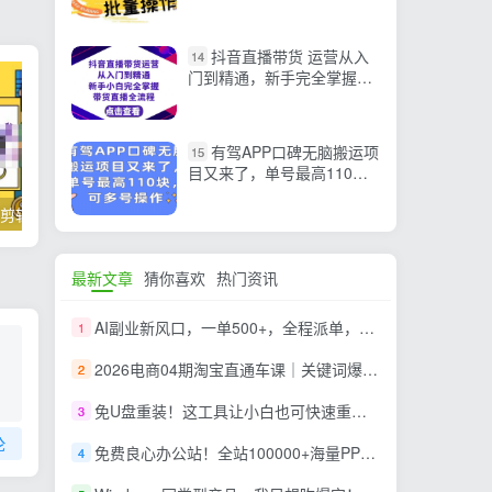
粉
抖音直播带货 运营从入
14
门到精通，新手完全掌握带
货直播全流程（23节）
有驾APP口碑无脑搬运项
15
目又来了，单号最高110
块，可多号操作
掌握100个实用剪辑方法，让你的视频加速上热门
忠余网创《百战奇略》第二法：零基础带你识破赚钱项目共生
最新文章
猜你喜欢
热门资讯
AI副业新风口，一单500+，全程派单，0门槛直接干
1
2026电商04期淘宝直通车课｜关键词爆打矩阵，多计划低出价，新品爆款差异化投放实操教学
2
免U盘重装！这工具让小白也可快速重装 Windows，支持无人值守配置，数据无忧 CmzPrep_Rev2
3
论
免费良心办公站！全站100000+海量PPT素材免费下载，每日更新，分类清晰，免注册登录下载 爱PPT网
4