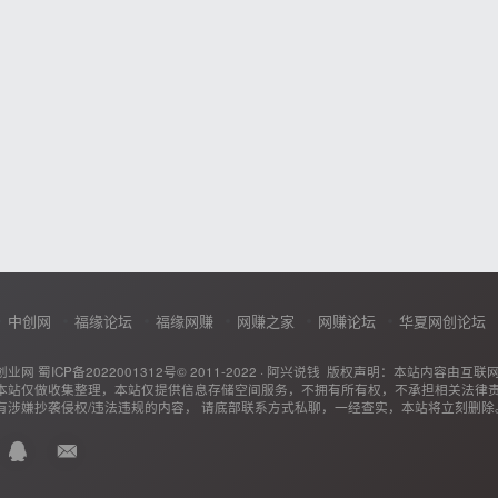
中创网
福缘论坛
福缘网赚
网赚之家
网赚论坛
华夏网创论坛
创业网
蜀ICP备2022001312号
© 2011-2022 ·
阿兴说钱
版权声明：本站内容由互联
本站仅做收集整理，本站仅提供信息存储空间服务，不拥有所有权，不承担相关法律
有涉嫌抄袭侵权/违法违规的内容， 请底部联系方式私聊，一经查实，本站将立刻删除