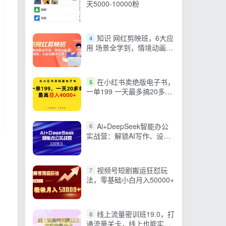
天5000-10000粉
知识 网红剪映班，6大应
4
用 场景全学到，情境动画，
囗播视频，AI虚拟数字人
在小红书卖绝版电子书，
5
一单199 一天最多搞20多
单，最高日入4000+教程+资
料
Ai+DeepSeek智能办公
6
实战营：解锁AI写作、设
计、PPT等高薪技能
视频号短剧搬运狂怼玩
7
法，零基础小白月入50000+
线上流量密训班19.0，打
8
通流量关卡，线上也能实战