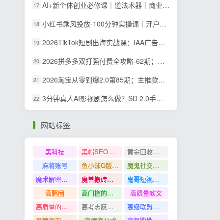
AI+新个体创业必修课｜道法术器｜商业逻辑·小红书流量·AI智能体｜低成本打造个人变现小生意全套教学
17
小红书乘风投放-100分钟实操课｜开户返点·标准投搭建·莱卡定向，新店建模撬动笔记自然流量全套教学
18
2026TikTok短剧出海实战课：IAA广告分账×IAP付费变现×账号搭建×平台规则×双轨爆发×回款全流程
19
2026拼多多双打强付费全攻略-62期；成本推广加托管双剑合璧，系统讲解7种付费玩法优劣势与选择策略
20
2026淘宝从零到爆2.0第85期；主推款五项高权重初始设置，改销量评晒秒单快速破零积累基础权重
21
3分钟真人AI影视剧怎么做？SD 2.0手把手完整制作流程｜Higgsfield 14天SD 2.0/2.5无限生成
22
网站标签
黑科技
黑帽SEO案例分析
黄金回收奢侈品
麻将账号
鱼小沫Q版人物团练课
魔鬼社交实战课全套课程
魔术解密教程
魔兽搬砖搞钱
鬼哥短视频底层逻辑
高鹏圈
高门槛的生意
高质量软文
高质量的问答和知识分享
高考志愿填报
高级联盟营销教程