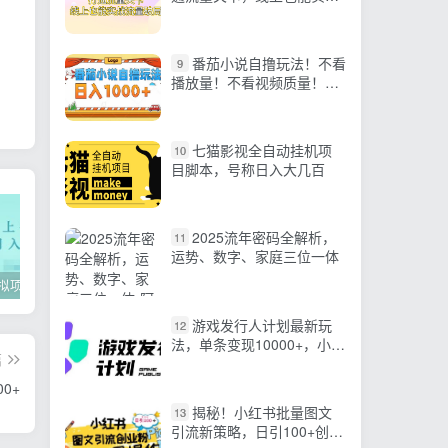
流量破局
番茄小说自撸玩法！不看
9
播放量！不看视频质量！每
天1000+
七猫影视全自动挂机项
10
目脚本，号称日入大几百
2025流年密码全解析，
11
运势、数字、家庭三位一体
2022年虚拟项目实战指南，新手从0打造月入上万店铺【视频课程】
掌握100个实用剪辑方法，让你的视频加速上热门
忠余网创《百战奇略》第二法：零基础带你识破赚钱项目共生
游戏发行人计划最新玩
12
法，单条变现10000+，小白
篇
无脑掌握【揭秘】
0+
揭秘！小红书批量图文
13
引流新策略，日引100+创业