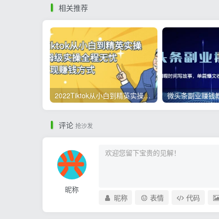
相关推荐
2022Tiktok从小白到精英实操，0-1保姆级实操全程无忧，多种变现赚钱方式
评论
抢沙发
昵称
昵称
表情
代码