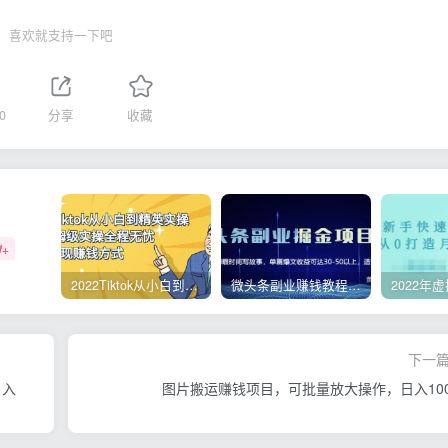
喜欢就支持一下吧
0
分享
收藏
W+
2022Tiktok从小白到精英实操，0-1保姆级实操全程无忧，多种变现赚钱方式
微头条副业赚钱教程，项目单号单天做到50-100+收益
下一
月入
图片搬运赚钱项目，可批量放大操作，日入100