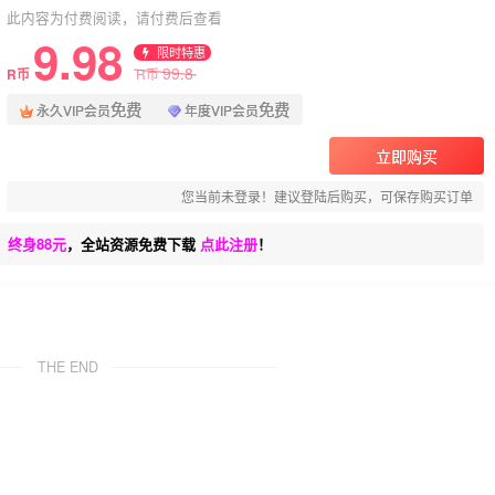
此内容为付费阅读，请付费后查看
9.98
限时特惠
99.8
R币
R币
免费
免费
永久VIP会员
年度VIP会员
立即购买
您当前未登录！建议登陆后购买，可保存购买订单
、终身88元
，全站资源免费下载
点此注册
！
THE END