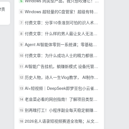
Windows 同类型产品，我只想吹爆它！把听歌变成了一场沉浸式视听现场，支持多平台歌单播放 Mineradio
5
律责
Windows 超轻量的C盘管家！超级有特点，支持磁盘分析及清理提醒，2M大小体积，完全免费 C盘管家
6
付费文章：分享10条准到可怕的识人术术，希望能帮到大家。
7
付费文章：什么样的男人最让女人无法抵抗？
8
Agent AI智能体零到一系统课；零基础也能学会自动化实战，从核心概念到Coze工作流搭建完整覆盖
9
付费文章：为什么成功人士的精力都很旺盛？
10
AI智能广告挂机，躺赚新模式 设备托管运行，解放双手持续变现
11
历史人物，诗人一生Vlog教学， AI制作丨伙伴计划丨精选收益丨商单收徒 ，新领域红利期，抓紧做
12
AI+短视频｜DeepSeek即梦豆包小云雀全工具教学，从账号定位到剪映剪辑，零基础也能快速上手做爆款
13
老韭菜必看的网创指南！了解项目类型，才能找到好的项目，才能拿到想要的结果
14
别再瞎打工！小程序副业每天稳定躺赚200+
15
2026名人语录短视频赛道全攻略；从文案撰写到声音克隆部署，系统掌握涨粉变现双赢制作技术
16