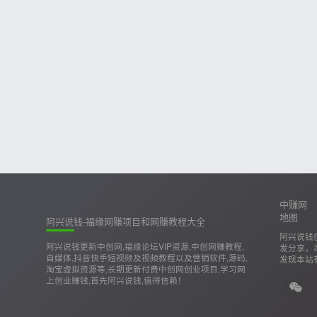
中赚网
地图
阿兴说钱-福缘网赚项目和网赚教程大全
阿兴说钱
阿兴说钱更新中创网,福缘论坛VIP资源,中创网赚教程,
发分享，
自媒体,抖音快手短视频及视频教程以及营销软件,源码,
发现本站
淘宝虚拟资源等,长期更新付费中创网创业项目,学习网
上创业赚钱,首先阿兴说钱,值得信赖！