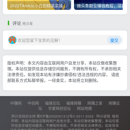
2022Tiktok从小白到精英实操，0-1保姆级实操全程无忧，多种变现赚钱方式
微
评论
抢沙发
欢迎您留下宝贵的见解！
提交
版权声明：本文内容由互联网用户自发分享，本站仅做收集整
理。本站仅提供信息存储空间服务，不拥有所有权，不承担相关
法律责任。如发现本站有涉嫌抄袭侵权/违法违规的内容， 请底
部联系方式私聊举报，一经查实，本站将立刻删除。
中赚网
中创网
福缘论坛
福缘网赚
网赚之家
网赚论
坛
华夏网创论坛
网站地图
阿兴说钱创业网
蜀ICP备2022001312号
© 2011-2022 ·
阿兴说钱
版权
声明：本站内容由互联网用户自发分享，本站仅做收集整理，本站仅提
供信息存储空间服务，不拥有所有权，不承担相关法律责任。如发现本
站有涉嫌抄袭侵权/违法违规的内容， 请底部联系方式私聊，一经查实，