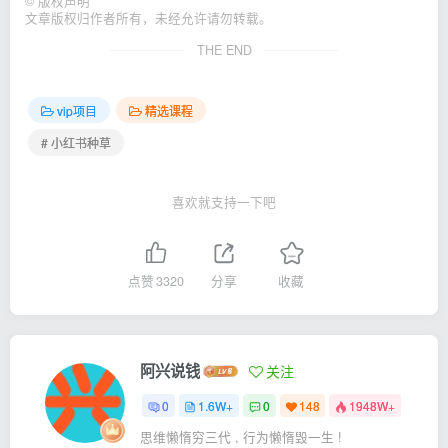
©
版权声明
文章版权归作者所有，未经允许请勿转载。
THE END
vip项目
精选课程
# 小红书种草
喜欢就支持一下吧
点赞
3320
分享
收藏
阿兴说钱
关注
0
1.6W+
0
148
1948W+
思维懒惰穷三代 , 行为懒惰毁一生 !