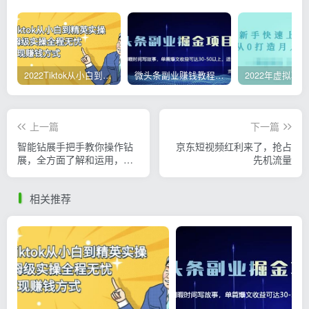
2022Tiktok从小白到精英实操，0-1保姆级实操全程无忧，多种变现赚钱方式
微头条副业赚钱教程，项目单号单天做到50-100+收益
上一篇
下一篇
智能钻展手把手教你操作钻
京东短视频红利来了，抢占
展，全方面了解和运用，让
先机流量
钻展更加简单
相关推荐