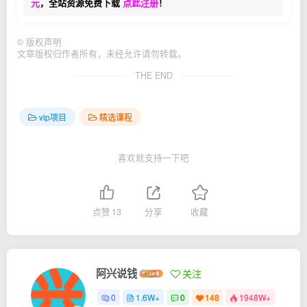
元
，全站资源免费下载
点此注册
！
©
版权声明
文章版权归作者所有，未经允许请勿转载。
THE END
vip项目
精选课程
喜欢就支持一下吧
点赞
13
分享
收藏
阿兴说钱
关注
0
1.6W+
0
148
1948W+