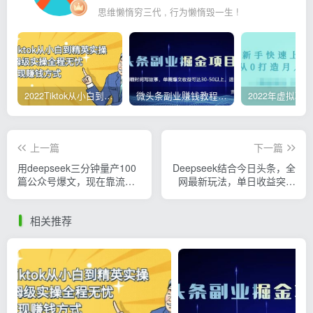
思维懒惰穷三代 , 行为懒惰毁一生 !
2022Tiktok从小白到精英实操，0-1保姆级实操全程无忧，多种变现赚钱方式
微头条副业赚钱教程，项目单号单天做到50-100+收益
上一篇
下一篇
用deepseek三分钟量产100
Deepseek结合今日头条，全
篇公众号爆文，现在靠流量
网最新玩法，单日收益突破
利息买奶茶！
2000+，小白轻松上手
相关推荐