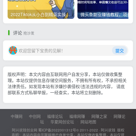
2022Tiktok从小白到精英实操，0-1保姆级实操全程无忧，多种变现赚钱方式
微
评论
抢沙发
欢迎您留下宝贵的见解！
提交
版权声明：本文内容由互联网用户自发分享，本站仅做收集整
理。本站仅提供信息存储空间服务，不拥有所有权，不承担相关
法律责任。如发现本站有涉嫌抄袭侵权/违法违规的内容， 请底
部联系方式私聊举报，一经查实，本站将立刻删除。
中赚网
中创网
福缘论坛
福缘网赚
网赚之家
网赚论
坛
华夏网创论坛
网站地图
阿兴说钱创业网
蜀ICP备2022001312号
© 2011-2022 ·
阿兴说钱
版权
声明：本站内容由互联网用户自发分享，本站仅做收集整理，本站仅提