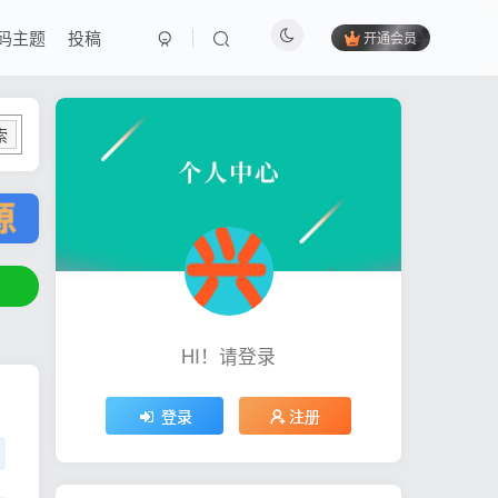
码主题
投稿
开通会员
索
HI！请登录
登录
注册