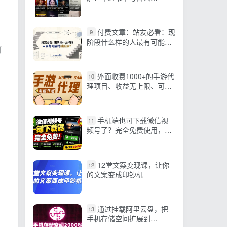
1000+，冷门项目利润可观
付费文章：站友必看：现
9
阶段什么样的人最有可能跨
打
越阶层?
外面收费1000+的手游代
10
理项目、收益无上限、可躺
赚 (详细教程)
手机端也可下载微信视
11
频号了？完全免费使用，一
键解析视频号原视频和封面
视频号下载助手v1.1
12堂文案变现课，让你
12
的文案变成印钞机
通过挂载阿里云盘，把
13
手机存储空间扩展到