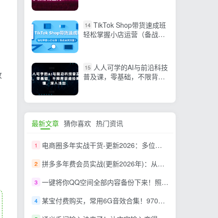
2000G【详细教程】
TikTok Shop带货速成班
14
轻松掌握小店运营（备战全
球流量）价值3599元
人人可学的AI与前沿科技
15
收
普及课，零基础，不限背景
通俗易懂，深入浅出
，
最新文章
猜你喜欢
热门资讯
电商圈多年实战干货-更新2026：多位资深师兄实战干货/覆盖全域平台，中小卖家可复制的盈利指南
1
拼多多年费会员实战(更新2026年)：从基础到高阶盈利，干货拉满，帮你建立稳定盈利运营知识体系
2
一键将你QQ空间全部内容备份下来！照片 / 视频 /动态信息全存本地，Github最新开源项目 QzoneArchive
3
某宝付费购买，常用6G音效合集！970+首宣传片背景音乐，无版权可商用大气素材，分类清晰，高质量内容
4