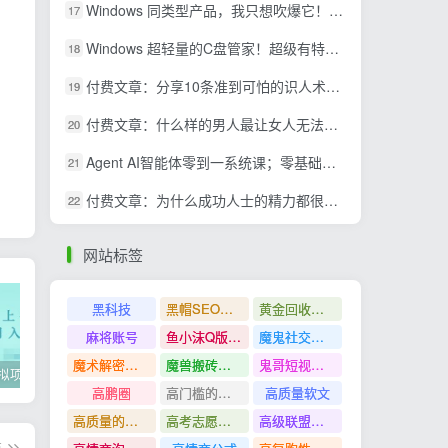
Windows 同类型产品，我只想吹爆它！把听歌变成了一场沉浸式视听现场，支持多平台歌单播放 Mineradio
17
Windows 超轻量的C盘管家！超级有特点，支持磁盘分析及清理提醒，2M大小体积，完全免费 C盘管家
18
付费文章：分享10条准到可怕的识人术术，希望能帮到大家。
19
付费文章：什么样的男人最让女人无法抵抗？
20
Agent AI智能体零到一系统课；零基础也能学会自动化实战，从核心概念到Coze工作流搭建完整覆盖
21
付费文章：为什么成功人士的精力都很旺盛？
22
网站标签
黑科技
黑帽SEO案例分析
黄金回收奢侈品
麻将账号
鱼小沫Q版人物团练课
魔鬼社交实战课全套课程
魔术解密教程
魔兽搬砖搞钱
鬼哥短视频底层逻辑
2022年虚拟项目实战指南，新手从0打造月入上万店铺【视频课程】
掌握100个实用剪辑方法，让你的视频加速上热门
忠余网创《百战奇略》第二法：零基础带你识破赚钱项目共生
高鹏圈
高门槛的生意
高质量软文
高质量的问答和知识分享
高考志愿填报
高级联盟营销教程