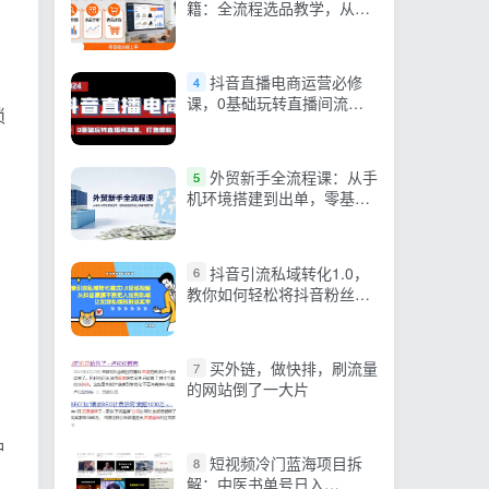
籍：全流程选品教学，从需
求挖掘到竞品分析，零基础
也能上手
抖音直播电商运营必修
4
课，0基础玩转直播间流
琐
量，打造爆款（29节）
外贸新手全流程课：从手
5
机环境搭建到出单，零基础
也能快速上手合规做外贸
抖音引流私域转化1.0，
6
教你如何轻松将抖音粉丝转
化为付费用户
买外链，做快排，刷流量
7
的网站倒了一大片
钟
短视频冷门蓝海项目拆
8
解：中医书单号日入