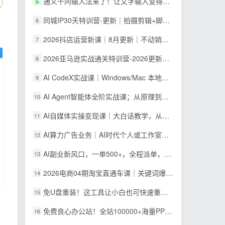
通义千问输入法来了！让文字输入变得如此简单，最快 300 字/分，AI 自动润色，说话秒变工整文字
5
同城IP30天特训营-更新｜拍摄剪辑+脚本文案+引流成交，打爆本地流量提升门店业绩实操教学
6
2026抖店运营新课｜8月更新｜不动销起店+商品卡爆发｜达人玩法+店群批量复制｜轻松玩转抖音小店全域流量
7
2026亚马逊实战通关特训营-2026更新，多维选品+渐进式打法+AI应用，从0到1打造盈利店铺
8
AI CodeX实战课｜Windows/Mac 本地部署｜API 对接调通｜Skill 自制｜漫剧剪辑｜网站 VR 项目｜AI项目落地全教程
9
AI Agent智能体全阶实战课；从原理到实操全程手把手，无需编程基础也能搭建自动运行的智能体
10
AI自媒体实操变现课｜大白话教学，从短剧漫剧到动画制作，零基础也能掌握爆款内容创作与变现全流程
11
AI算力广告业务｜AI时代个人或工作室新赛道
12
AI副业新风口，一单500+，全程派单，0门槛直接干
13
2026电商04期淘宝直通车课｜关键词爆打矩阵，多计划低出价，新品爆款差异化投放实操教学
14
免U盘重装！这工具让小白也可快速重装 Windows，支持无人值守配置，数据无忧 CmzPrep_Rev2
15
免费良心办公站！全站100000+海量PPT素材免费下载，每日更新，分类清晰，免注册登录下载 爱PPT网
16