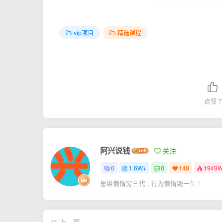
vip项目
精选课程
点赞
7
阿兴说钱
关注
0
1.6W+
0
148
1949
思维懒惰穷三代 , 行为懒惰毁一生 !