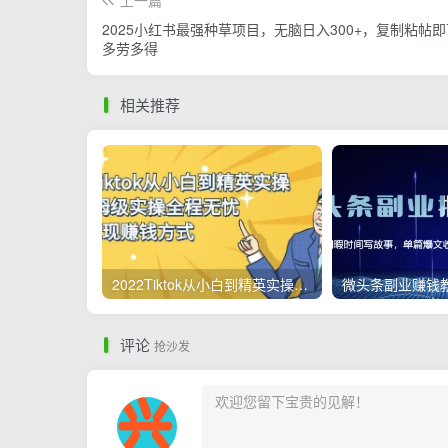
上一篇
2025小红书最强种草项目，无脑日入300+，复制粘帖
多劳多得
相关推荐
2022Tiktok从小白到精英实操，0-1保姆级实操全程无忧，多种变现赚钱方式
评论
抢沙发