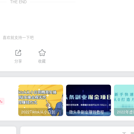
THE END
喜欢就支持一下吧
分享
收藏
W+
2022Tiktok从小白到精英实操，0-1保姆级实操全程无忧，多种变现赚钱方式
微头条副业赚钱教程，项目单号单天做到50-100+收益