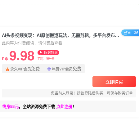
已售 136
AI头条视频变现：AI原创搬运玩法，无需剪辑，多平台发布，单号日入30-300
此内容为付费阅读，请付费后查看
9.98
限时特惠
99.8
R币
R币
免费
免费
永久VIP会员
年度VIP会员
立即购买
您当前未登录！建议登陆后购买，可保存购买订单
、终身88元
，全站资源免费下载
点此注册
！