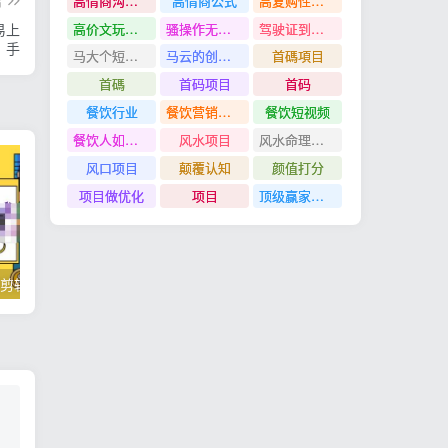
篇
高情商沟通管理课
高情商公式
高复购性行业
高价文玩众筹分红项目
骚操作无脑裂变
驾驶证到期换证
易上
手
马大个短视频投放课
马云的创业故事
首碼項目
首碼
首码项目
首码
餐饮行业
餐饮营销管理特训班
餐饮短视频
餐饮人如何用团购给门店拓客
风水项目
风水命理项目
风口项目
颠覆认知
颜值打分
项目做优化
项目
顶级赢家思维
掌握100个实用剪辑方法，让你的视频加速上热门
忠余网创《百战奇略》第二法：零基础带你识破赚钱项目共生