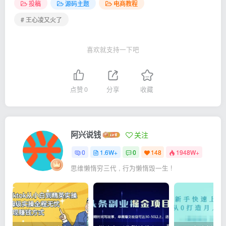
投稿
源码主题
电商教程
# 王心凌又火了
喜欢就支持一下吧
点赞
0
分享
收藏
阿兴说钱
关注
0
1.6W+
0
148
1948W+
思维懒惰穷三代 , 行为懒惰毁一生 !