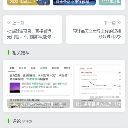
2022Tiktok从小白到精英实操，0-1保姆级实操全程无忧，多种变现赚钱方式
微头条副业赚钱教程，项目单号单天做到50-100+收益
上一篇
下一篇
批量怼量项目，直接搬运，
预计每天全世界上传的短视
无门槛，不用露脸就能做的
频超过4亿条
短视频项目
相关推荐
小红书虚拟考公资料项目，教资项目轻松月入过万的核心玩法
微头条
评论
抢沙发