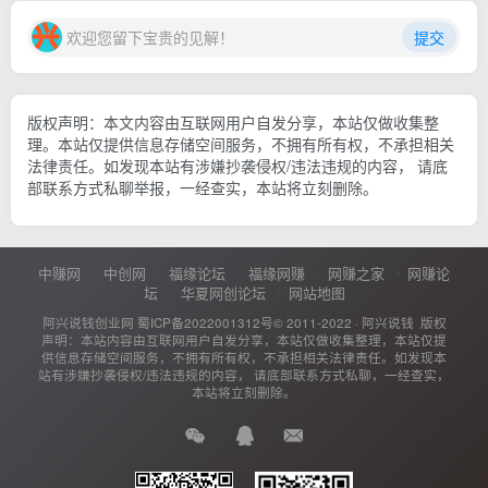
欢迎您留下宝贵的见解！
提交
版权声明：本文内容由互联网用户自发分享，本站仅做收集整
理。本站仅提供信息存储空间服务，不拥有所有权，不承担相关
法律责任。如发现本站有涉嫌抄袭侵权/违法违规的内容， 请底
部联系方式私聊举报，一经查实，本站将立刻删除。
中赚网
中创网
福缘论坛
福缘网赚
网赚之家
网赚论
坛
华夏网创论坛
网站地图
阿兴说钱创业网
蜀ICP备2022001312号
© 2011-2022 ·
阿兴说钱
版权
声明：本站内容由互联网用户自发分享，本站仅做收集整理，本站仅提
供信息存储空间服务，不拥有所有权，不承担相关法律责任。如发现本
站有涉嫌抄袭侵权/违法违规的内容， 请底部联系方式私聊，一经查实，
本站将立刻删除。