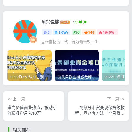
阿兴说钱
关注
0
1.6W+
0
148
1949W+
思维懒惰穷三代 , 行为懒惰毁一生 !
2022Tiktok从小白到精英实操，0-1保姆级实操全程无忧，多种变现赚钱方式
微头条副业赚钱教程，项目单号单天做到50-100+收益
上一篇
下一篇
蹭高价值商业热点，被动引
视频号带货变现保姆级教
流精准粉月入10万
程，靠这套方法一个月赚了
10W
相关推荐