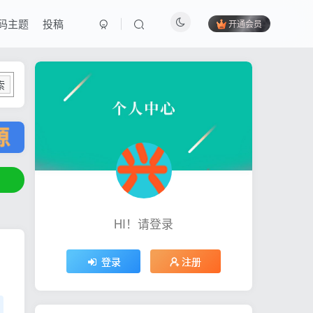
码主题
投稿
开通会员
索
HI！请登录
登录
注册