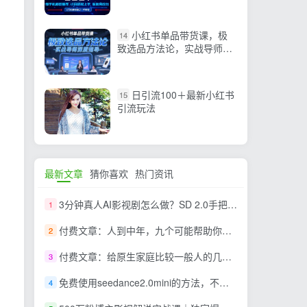
上手，单日稳定变现900+
小红书单品带货课，极
14
致选品方法论，实战导师深
度指导
日引流100＋最新小红书
15
引流玩法
最新文章
猜你喜欢
热门资讯
3分钟真人AI影视剧怎么做？SD 2.0手把手完整制作流程｜Higgsfield 14天SD 2.0/2.5无限生成
1
付费文章：人到中年，九个可能帮助你延长寿命的习惯
2
付费文章：给原生家庭比较一般人的几点建议，打破阶层局限，实现个人与家族代际向上跃升
3
免费使用seedance2.0mini的方法，不能真人，可以无限10秒视频，9图+3音频参考
4