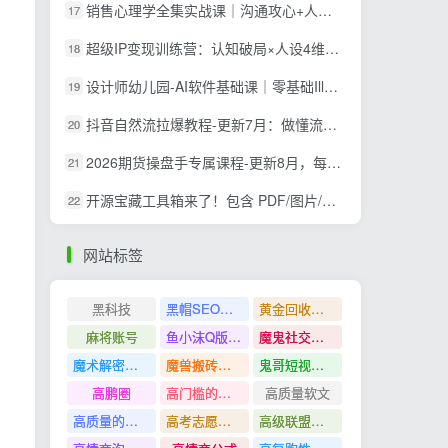
销售心理学全集实战课｜沟通攻心+人性解读+消费心理+说服成交+门店陈列，拓客裂变年终收现全套实体落地教学
17
超级IP变现训练营：认知破局×人设4维打造×爆款内容三要素×拍摄剪辑×投流放大×全域变现×矩阵复制
18
设计师幼儿园-AI软件基础课｜零基础Illustrator全套实操，矢量绘图IP3D渲染配套助教素材包
19
抖音自然流拉爆教程-更新7月：做懂流量的主播，新规适配+持续更新，话术+投放+起号一站式实战教学
20
2026期货操盘手专属课程-更新8月，每日实时行情复盘，适配短线玩家打造成熟交易模式
21
开源宝藏工具箱来了！包含 PDF/图片/音视频/AI/文本 等 20+ 工具，完全离线免费使用 toolknit-desktop
22
网站标签
黑科技
黑帽SEO案例分析
黄金回收奢侈品
麻将账号
鱼小沫Q版人物团练课
魔鬼社交实战课全套课程
魔术解密教程
魔兽搬砖搞钱
鬼哥短视频底层逻辑
高鹏圈
高门槛的生意
高质量软文
高质量的问答和知识分享
高考志愿填报
高级联盟营销教程