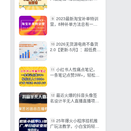
教你打造百万流量账号秘籍
2023最新淘宝补单特训
9
营，8种补单方法总有一种
适合你！
2026无货源电商不备货
10
2.0【更新-5月】：超低费比
技术突破自然流天花板，单
店月利润1-3万元
小红书人性痛点笔记，
11
一条笔记点赞3W+，轻松日
入1000+，小白秒上手
最近火爆的抖音头像签
12
名设计半无人直播直播项
目：直播教程+素材+直播话
术
25年爆火小程序挂机推
13
广玩法教学，小白宝妈轻松