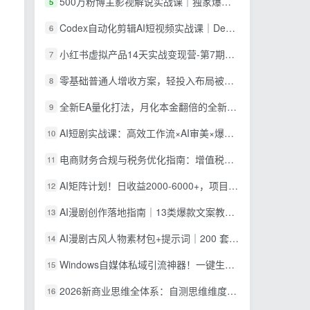
500万粉博主影视解说实战课｜独家爆款私藏思路，AI文案剪映PR剪辑发布全流程教学
5
Codex自动化剪辑AI短视频实战课｜DeepSeek V4 Pro多API联动，图文成片封装Skill全流程
6
小红书虚拟产品14天实战变现营-第7期：需求挖掘×AI+Skill原创×产品矩阵×内容笔记×一人公司进阶×全链路
7
零基础普通人增收方案，轻投入布局被动收入，多多虚拟月收益 1-3 万
8
全新EA量化打法，月化本金翻倍的全新策略，安全稳定持续输出
9
AI短剧实战课：高效工作流×AI审美×爆款拆解×文案角色场景分镜×LibTV进阶×站位控制×从脚本到成片交付全流程
10
电商财务合规与税务优化指南：增值税+企税+个税全覆盖，财务制度搭建落地纳税筹划方案
11
AI矩阵计划！日收益2000-6000+，项目绿色长久，安全稳健，合规靠谱，可批量放大。
12
AI漫剧创作落地指南｜13类爆款文案教学，Sora、即梦、GPT-Image全套出片工具实操教学
13
AI漫剧古风人物素材包+提示词｜200 套古代言情三视图，配套专属提示词短剧主角配角直接套用
14
Windows自媒体私域引流神器！一键生成隐藏微信号图片，支持多种模板样式，完全免费 隐图工坊
15
2026新商业思维全体系：自测思维维度×金钱本质×财富轮到你×四大布局×赚100万1000万选人×股权坑×赛道
16