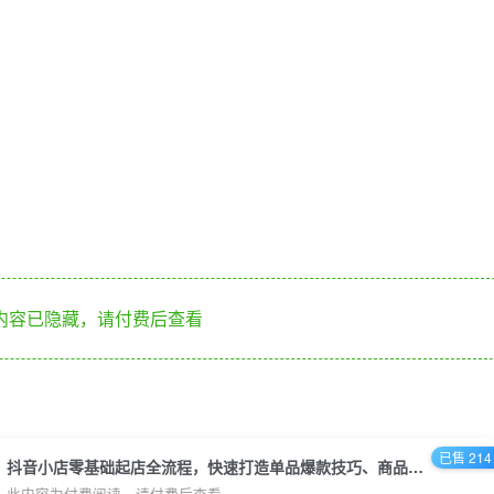
内容已隐藏，请付费后查看
已售 214
抖音小店零基础起店全流程，快速打造单品爆款技巧、商品卡引流模式与推流算法等
此内容为付费阅读，请付费后查看