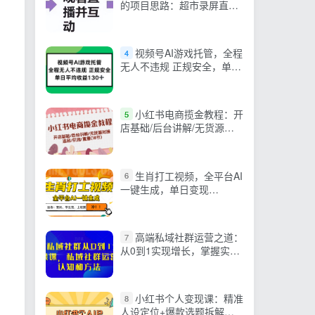
的项目思路：超市录屏直播
变现玩法
视频号AI游戏托管，全程
4
无人不违规 正规安全，单日
平均收益130+
小红书电商揽金教程：开
5
店基础/后台讲解/无货源对
接/选品/引流/直播(18节)
生肖打工视频，全平台AI
6
一键生成，单日变现
1000+，轻松打造爆款视
频！
高端私域社群运营之道：
7
从0到1实现增长，掌握实战
技巧和方法
小红书个人变现课：精准
8
人设定位+爆款选题拆解，