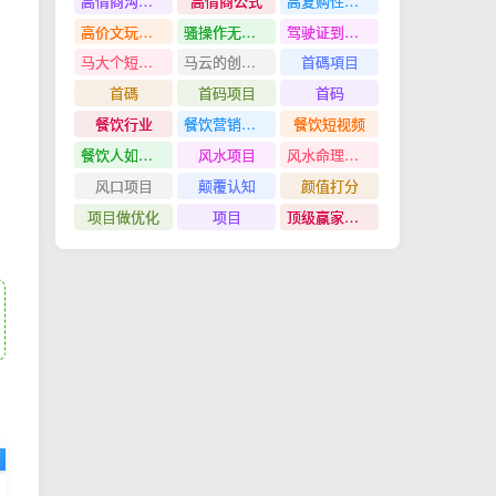
高情商沟通管理课
高情商公式
高复购性行业
高价文玩众筹分红项目
骚操作无脑裂变
驾驶证到期换证
马大个短视频投放课
马云的创业故事
首碼項目
首碼
首码项目
首码
餐饮行业
餐饮营销管理特训班
餐饮短视频
餐饮人如何用团购给门店拓客
风水项目
风水命理项目
风口项目
颠覆认知
颜值打分
项目做优化
项目
顶级赢家思维