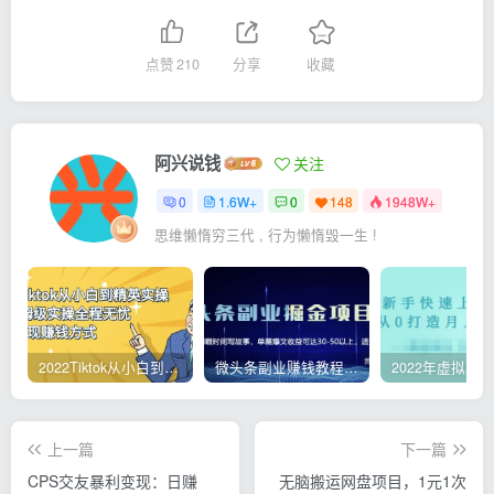
点赞
210
分享
收藏
阿兴说钱
关注
0
1.6W+
0
148
1948W+
思维懒惰穷三代 , 行为懒惰毁一生 !
2022Tiktok从小白到精英实操，0-1保姆级实操全程无忧，多种变现赚钱方式
微头条副业赚钱教程，项目单号单天做到50-100+收益
上一篇
下一篇
CPS交友暴利变现：日赚
无脑搬运网盘项目，1元1次