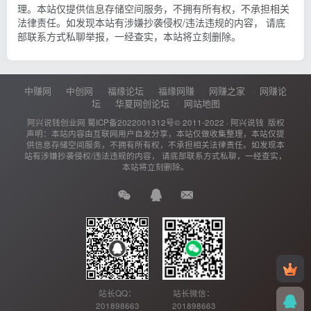
理。本站仅提供信息存储空间服务，不拥有所有权，不承担相关
法律责任。如发现本站有涉嫌抄袭侵权/违法违规的内容， 请底
部联系方式私聊举报，一经查实，本站将立刻删除。
中赚网
中创网
福缘论坛
福缘网赚
网赚之家
网赚论
坛
华夏网创论坛
网站地图
阿兴说钱创业网
蜀ICP备2022001312号
© 2011-2022 ·
阿兴说钱
版权
声明：本站内容由互联网用户自发分享，本站仅做收集整理，本站仅提
供信息存储空间服务，不拥有所有权，不承担相关法律责任。如发现本
站有涉嫌抄袭侵权/违法违规的内容， 请底部联系方式私聊，一经查实，
本站将立刻删除。
站长QQ：
站长微信：
201898663
201898663