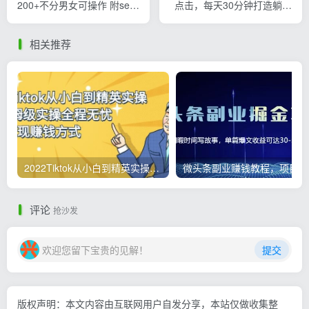
200+不分男女可操作 附se粉
点击，每天30分钟打造躺赚
引流玩法（视频教程）
管道，收益无上限
相关推荐
2022Tiktok从小白到精英实操，0-1保姆级实操全程无忧，多种变现赚钱方式
微
评论
抢沙发
欢迎您留下宝贵的见解！
提交
版权声明：本文内容由互联网用户自发分享，本站仅做收集整