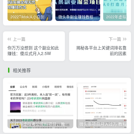
2022Tiktok从小白到精英实操，0-1保姆级实操全程无忧，多种变现赚钱方式
微头条副业赚钱教程，项目单号单天做到50-100+收益
上一篇
下一篇
你万万没想到 这个副业如此
揭秘各平台上关键词排名靠
赚钱：傻瓜式月入2.5W
前的因素
相关推荐
小红书虚拟考公资料项目，教资项目轻松月入过万的核心玩法
微头条