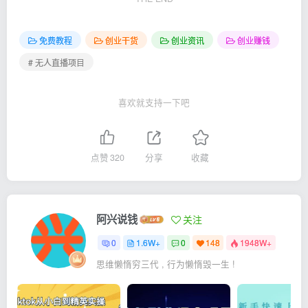
免费教程
创业干货
创业资讯
创业赚钱
# 无人直播项目
喜欢就支持一下吧
点赞
320
分享
收藏
阿兴说钱
关注
0
1.6W+
0
148
1948W+
思维懒惰穷三代 , 行为懒惰毁一生 !