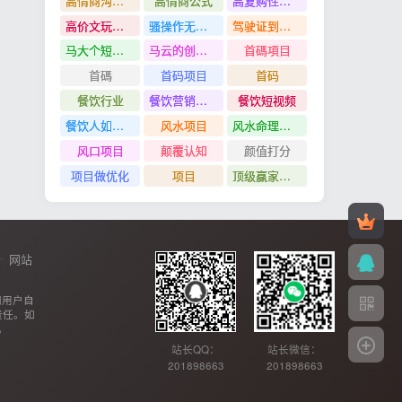
高情商沟通管理课
高情商公式
高复购性行业
高价文玩众筹分红项目
骚操作无脑裂变
驾驶证到期换证
马大个短视频投放课
马云的创业故事
首碼項目
首碼
首码项目
首码
餐饮行业
餐饮营销管理特训班
餐饮短视频
餐饮人如何用团购给门店拓客
风水项目
风水命理项目
风口项目
颠覆认知
颜值打分
项目做优化
项目
顶级赢家思维
网站
网用户自
责任。如
。
站长QQ：
站长微信：
201898663
201898663