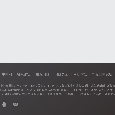
中创网
福缘论坛
福缘网赚
网赚之家
网赚论坛
华夏网创论坛
创业网
蜀ICP备2022001312号
© 2011-2022 ·
阿兴说钱
版权声明：本站内容由互联
本站仅做收集整理，本站仅提供信息存储空间服务，不拥有所有权，不承担相关法律
有涉嫌抄袭侵权/违法违规的内容， 请底部联系方式私聊，一经查实，本站将立刻删除