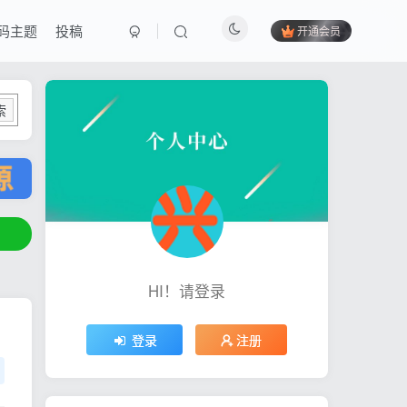
码主题
投稿
开通会员
索
HI！请登录
登录
注册