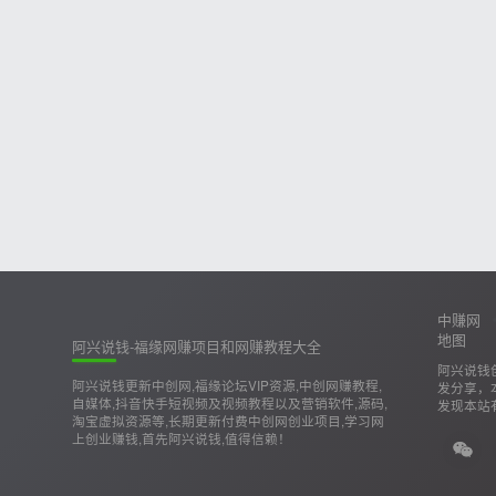
中赚网
地图
阿兴说钱-福缘网赚项目和网赚教程大全
阿兴说钱
阿兴说钱更新中创网,福缘论坛VIP资源,中创网赚教程,
发分享，
自媒体,抖音快手短视频及视频教程以及营销软件,源码,
发现本站
淘宝虚拟资源等,长期更新付费中创网创业项目,学习网
上创业赚钱,首先阿兴说钱,值得信赖！