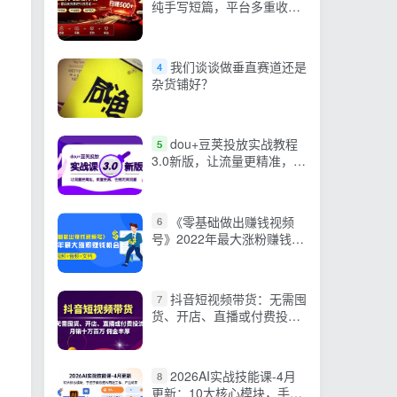
纯手写短篇，平台多重收益
叠加，矩阵放大日入
500+，正规官方结算无套
路，限时开放…
我们谈谈做垂直赛道还是
4
杂货铺好？
dou+豆荚投放实战教程
5
3.0新版，让流量更精准，质
量更高，告别无效流量
《零基础做出赚钱视频
6
号》2022年最大涨粉赚钱机
会（视频+音频+图文)
抖音短视频带货：无需囤
7
货、开店、直播或付费投
流，月销十万百万 佣金丰厚
2026AI实战技能课-4月
8
更新：10大核心模块，手把