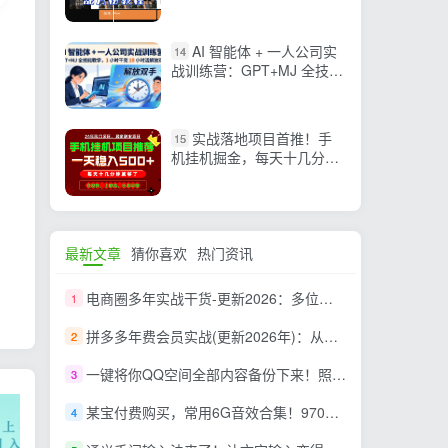
粉教程》亲测效果爆炸
AI 智能体 + 一人公司实
14
战训练营：GPT+MJ 全技能
教学，1 小时干完 10 小时
活解放双手
实战落地项目首推！手
15
机挂机掘金，每天十几分
钟，轻松日入500+，长期稳
定！
最新文章
猜你喜欢
热门资讯
电商圈多年实战干货-更新2026：多位资深师兄实战干货/覆盖全域平台，中小卖家可复制的盈利指南
1
拼多多年费会员实战(更新2026年)：从基础到高阶盈利，干货拉满，帮你建立稳定盈利运营知识体系
2
一键将你QQ空间全部内容备份下来！照片 / 视频 /动态信息全存本地，Github最新开源项目 QzoneArchive
3
某宝付费购买，常用6G音效合集！970+首宣传片背景音乐，无版权可商用大气素材，分类清晰，高质量内容
4