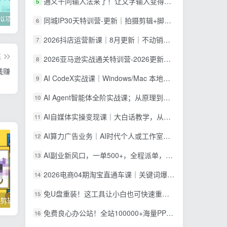
通义千问输入法来了！让文字输入变得如此简单，最快 300 字/分，AI 自动润色，说话秒变工整文字
5
2022年虚拟项目实战指南，新手从0打造月入上万店铺【视频课程】
掌握100个实用剪辑方法，让你的视频加速上热门
忠余网创《百战奇略》第二法：零基础带你识破赚钱项目共生
同城IP30天特训营-更新｜拍摄剪辑+脚本文案+引流成交，打爆本地流量提升门店业绩实操教学
6
2026抖店运营新课｜8月更新｜不动销起店+商品卡爆发｜达人玩法+店群批量复制｜轻松玩转抖音小店全域流量
7
篇
2026亚马逊实战通关特训营-2026更新，多维选品+渐进式打法+AI应用，从0到1打造盈利店铺
8
钱赚
AI CodeX实战课｜Windows/Mac 本地部署｜API 对接调通｜Skill 自制｜漫剧剪辑｜网站 VR 项目｜AI项目落地全教程
9
AI Agent智能体全阶实战课；从原理到实操全程手把手，无需编程基础也能搭建自动运行的智能体
10
AI自媒体实操变现课｜大白话教学，从短剧漫剧到动画制作，零基础也能掌握爆款内容创作与变现全流程
11
AI算力广告业务｜AI时代个人或工作室新赛道
12
AI副业新风口，一单500+，全程派单，0门槛直接干
13
2026电商04期淘宝直通车课｜关键词爆打矩阵，多计划低出价，新品爆款差异化投放实操教学
14
免U盘重装！这工具让小白也可快速重装 Windows，支持无人值守配置，数据无忧 CmzPrep_Rev2
15
掌握100个实用剪辑方法，让你的视频加速上热门
忠余网创《百战奇略》第二法：零基础带你识破赚钱项目共生
免费良心办公站！全站100000+海量PPT素材免费下载，每日更新，分类清晰，免注册登录下载 爱PPT网
16