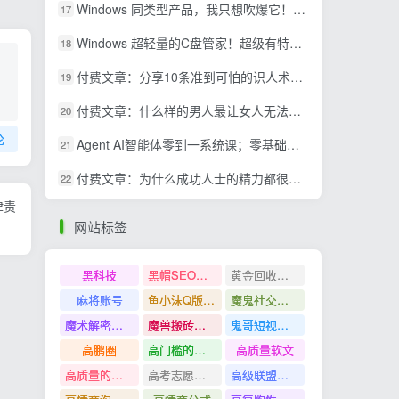
Windows 同类型产品，我只想吹爆它！把听歌变成了一场沉浸式视听现场，支持多平台歌单播放 Mineradio
17
Windows 超轻量的C盘管家！超级有特点，支持磁盘分析及清理提醒，2M大小体积，完全免费 C盘管家
18
付费文章：分享10条准到可怕的识人术术，希望能帮到大家。
19
付费文章：什么样的男人最让女人无法抵抗？
20
论
Agent AI智能体零到一系统课；零基础也能学会自动化实战，从核心概念到Coze工作流搭建完整覆盖
21
付费文章：为什么成功人士的精力都很旺盛？
22
律责
网站标签
黑科技
黑帽SEO案例分析
黄金回收奢侈品
麻将账号
鱼小沫Q版人物团练课
魔鬼社交实战课全套课程
魔术解密教程
魔兽搬砖搞钱
鬼哥短视频底层逻辑
高鹏圈
高门槛的生意
高质量软文
高质量的问答和知识分享
高考志愿填报
高级联盟营销教程