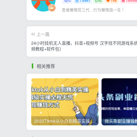
0
1.6W+
0
148
1949
思维懒惰穷三代 , 行为懒惰毁一生 !
上一篇
24小时挂机无人直播，抖音+视频号 汉字找不同游戏系
频教程+软件包）
相关推荐
2022Tiktok从小白到精英实操，0-1保姆级实操全程无忧，多种变现赚钱方式