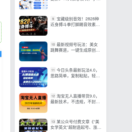
手教你把AI用进工作、产出
成果
宝藏级别音效！2828种
9
近身搏斗拳打脚踢音效素
材，全部中文分类，免解压
使用 Close Combat
最新视频号玩法：美女
10
跳舞赛道，一键生成原创视
频，新手小白也能轻松上手
今日头条最新玩法4.0，
11
思路简单，复制粘贴，轻松
实现矩阵日入2000+
淘宝无人直播带货9.0，
12
最新技术，不违规，不封
号，当天播，当天见收益…
某公众号付费文章《“美
13
女学英文”超耐造起号、涨万