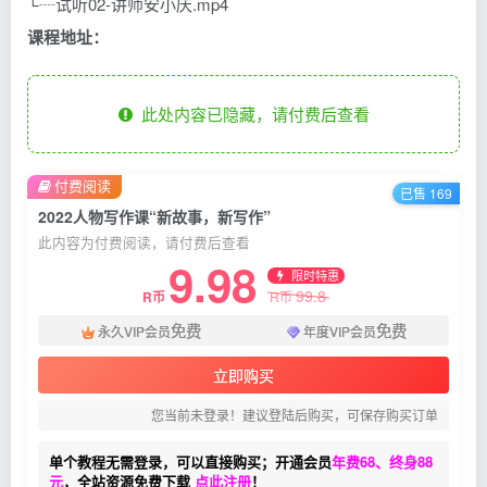
└┈试听02-讲师安小庆.mp4
课程地址：
此处内容已隐藏，请付费后查看
付费阅读
已售 169
2022人物写作课“新故事，新写作”
此内容为付费阅读，请付费后查看
9.98
限时特惠
99.8
R币
R币
免费
免费
永久VIP会员
年度VIP会员
立即购买
您当前未登录！建议登陆后购买，可保存购买订单
单个教程无需登录，可以直接购买；开通会员
年费68、终身88
元
，全站资源免费下载
点此注册
！