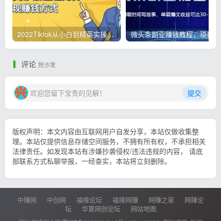
2022Tiktok从小白到精英实操，0-1保姆级实操全程无忧，多种变现赚钱方式
微
评论
抢沙发
欢迎您留下宝贵的见解！
提交
版权声明：本文内容由互联网用户自发分享，本站仅做收集整
理。本站仅提供信息存储空间服务，不拥有所有权，不承担相关
法律责任。如发现本站有涉嫌抄袭侵权/违法违规的内容， 请底
部联系方式私聊举报，一经查实，本站将立刻删除。
中赚网
中创网
福缘论坛
福缘网赚
网赚之家
网赚论
坛
华夏网创论坛
网站地图