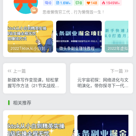
0
1.6W+
0
148
1949W+
思维懒惰穷三代 , 行为懒惰毁一生 !
2022Tiktok从小白到精英实操，0-1保姆级实操全程无忧，多种变现赚钱方式
微头条副业赚钱教程，项目单号单天做到50-100+收益
上一篇
下一篇
新媒体写作变现课，轻松掌
元宇宙初探：网络进化与文
握写作方法（21节实战视频
明演化，带你探寻下一代互
教程）
联网
相关推荐