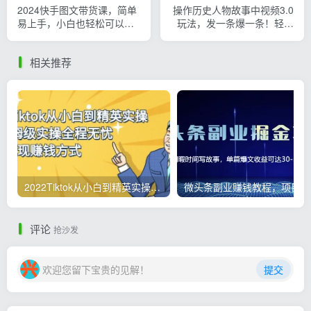
2024快手图文带货课，简单
操作历史人物故事中视频3.0
易上手，小白也轻松可以日
玩法，发一条爆一条！轻松
入500+
破百万播放，日入8000+
相关推荐
2022Tiktok从小白到精英实操，0-1保姆级实操全程无忧，多种变现赚钱方式
微
评论
抢沙发
欢迎您留下宝贵的见解！
提交