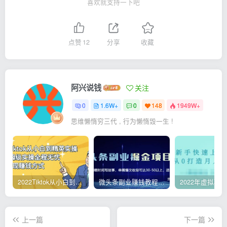
喜欢就支持一下吧
点赞
12
分享
收藏
阿兴说钱
关注
0
1.6W+
0
148
1949W+
思维懒惰穷三代 , 行为懒惰毁一生 !
2022Tiktok从小白到精英实操，0-1保姆级实操全程无忧，多种变现赚钱方式
微头条副业赚钱教程，项目单号单天做到50-100+收益
上一篇
下一篇