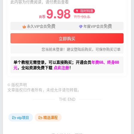
此内容为付费阅读，请付费后查看
9.98
限时特惠
99.8
R币
R币
免费
免费
永久VIP会员
年度VIP会员
立即购买
您当前未登录！建议登陆后购买，可保存购买订单
单个教程无需登录，可以直接购买；开通会员
年费68、终身88
元
，全站资源免费下载
点此注册
！
©
版权声明
文章版权归作者所有，未经允许请勿转载。
THE END
vip项目
精选课程