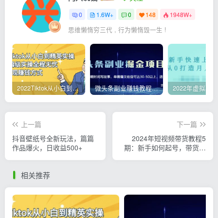
0
1.6W+
0
148
1948W+
思维懒惰穷三代 , 行为懒惰毁一生 !
2022Tiktok从小白到精英实操，0-1保姆级实操全程无忧，多种变现赚钱方式
微头条副业赚钱教程，项目单号单天做到50-100+收益
上一篇
下一篇
抖音壁纸号全新玩法，篇篇
2024年短视频带货教程5
作品爆火，日收益500+
期：新手如何起号，带货小
白怎么通过选品弯道超车
相关推荐