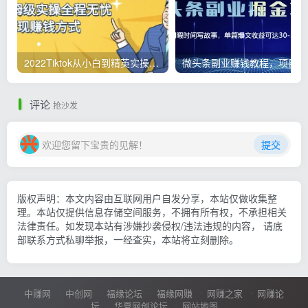
2022Tiktok从小白到精英实操，0-1保姆级实操全程无忧，多种变现赚钱方式
微
评论
抢沙发
欢迎您留下宝贵的见解！
提交
版权声明：本文内容由互联网用户自发分享，本站仅做收集整
理。本站仅提供信息存储空间服务，不拥有所有权，不承担相关
法律责任。如发现本站有涉嫌抄袭侵权/违法违规的内容， 请底
部联系方式私聊举报，一经查实，本站将立刻删除。
中赚网
中创网
福缘论坛
福缘网赚
网赚之家
网赚论
坛
华夏网创论坛
网站地图