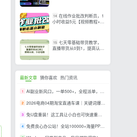
号图片，支持多种模板样
式，完全免费 隐图工坊
在线作业批改判断员，1
14
小时收益5元【视频教程+任
务渠道】
七天零基础带货教学，
15
直播带货从0到1，提高认
知，少走弯路
最新文章
猜你喜欢
热门资讯
AI副业新风口，一单500+，全程派单，0门槛直接干
1
2026电商04期淘宝直通车课｜关键词爆打矩阵，多计划低出价，新品爆款差异化投放实操教学
2
免U盘重装！这工具让小白也可快速重装 Windows，支持无人值守配置，数据无忧 CmzPrep_Rev2
3
免费良心办公站！全站100000+海量PPT素材免费下载，每日更新，分类清晰，免注册登录下载 爱PPT网
4