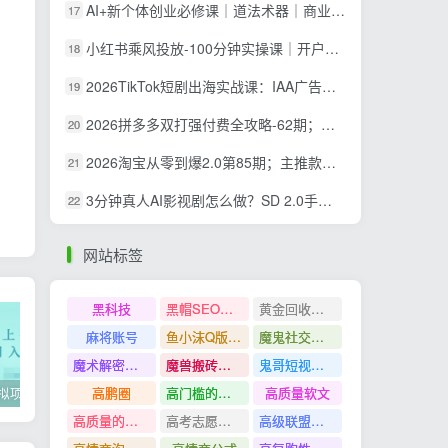
AI+新个体创业必修课｜道法术器｜商业逻辑·小红书流量·AI智能体｜低成本打造个人变现小生意全套教学
17
小红书乘风投放-100分钟实操课｜开户返点·标准投搭建·莱卡定向，新店建模撬动笔记自然流量全套教学
18
2026TikTok短剧出海实战课：IAA广告分账×IAP付费变现×账号搭建×平台规则×双轨爆发×回款全流程
19
2026拼多多双打强付费全攻略-62期；成本推广加托管双剑合璧，系统讲解7种付费玩法优劣势与选择策略
20
2026淘宝从零到爆2.0第85期；主推款五项高权重初始设置，改销量评晒秒单快速破零积累基础权重
21
3分钟真人AI影视剧怎么做？SD 2.0手把手完整制作流程｜Higgsfield 14天SD 2.0/2.5无限生成
22
网站标签
黑科技
黑帽SEO案例分析
黄金回收奢侈品
麻将账号
鱼小沫Q版人物团练课
魔鬼社交实战课全套课程
魔术解密教程
魔兽搬砖搞钱
鬼哥短视频底层逻辑
高鹏圈
高门槛的生意
高质量软文
2022年虚拟项目实战指南，新手从0打造月入上万店铺【视频课程】
掌握100个实用剪辑方法，让你的视频加速上热门
忠余网创《百战奇略》第二法：零基础带你识破赚钱项目共生
高质量的问答和知识分享
高考志愿填报
高级联盟营销教程