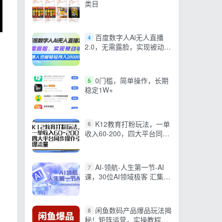
类目
百度数字人Ai无人直播
4
2.0，无需露脸，实现被动收
入，普通人也能轻松月…
0门槛，简单操作，长期
5
稳定1W+
K12教育打粉玩法，一单
6
收入60-200，四大平台同步
操作引爆流量
AI-领航-人生第一节-AI
7
课，30位AI领域极客 汇集
1000小时Al心得
闲鱼数码产品爆品玩法揭
8
秘！矩阵运营，实操教程助