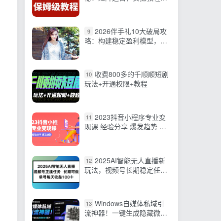
你日入1000【必看】
2026伴手礼10大破局攻
9
略：构建稳定盈利模型，打
造月利5万+盈利门店，落地
干货策略
收费800多的千顺顺短剧
10
玩法+开通权限+教程
2023抖音小程序专业变
11
现课 经验分享 爆发趋势 变
现逻辑 养高权重号 剪辑等
2025AI智能无人直播新
12
玩法，视频号长期稳定任
务，单日平均收益100+
Windows自媒体私域引
13
流神器！一键生成隐藏微信