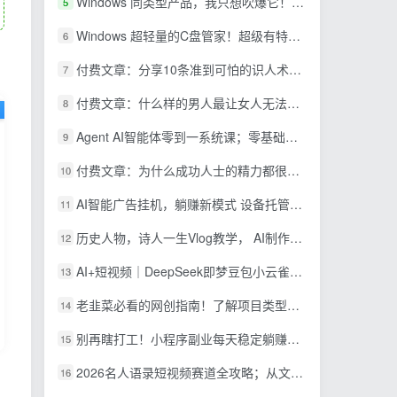
Windows 同类型产品，我只想吹爆它！把听歌变成了一场沉浸式视听现场，支持多平台歌单播放 Mineradio
5
Windows 超轻量的C盘管家！超级有特点，支持磁盘分析及清理提醒，2M大小体积，完全免费 C盘管家
6
付费文章：分享10条准到可怕的识人术术，希望能帮到大家。
7
付费文章：什么样的男人最让女人无法抵抗？
8
Agent AI智能体零到一系统课；零基础也能学会自动化实战，从核心概念到Coze工作流搭建完整覆盖
9
付费文章：为什么成功人士的精力都很旺盛？
10
AI智能广告挂机，躺赚新模式 设备托管运行，解放双手持续变现
11
历史人物，诗人一生Vlog教学， AI制作丨伙伴计划丨精选收益丨商单收徒 ，新领域红利期，抓紧做
12
AI+短视频｜DeepSeek即梦豆包小云雀全工具教学，从账号定位到剪映剪辑，零基础也能快速上手做爆款
13
老韭菜必看的网创指南！了解项目类型，才能找到好的项目，才能拿到想要的结果
14
别再瞎打工！小程序副业每天稳定躺赚200+
15
2026名人语录短视频赛道全攻略；从文案撰写到声音克隆部署，系统掌握涨粉变现双赢制作技术
16