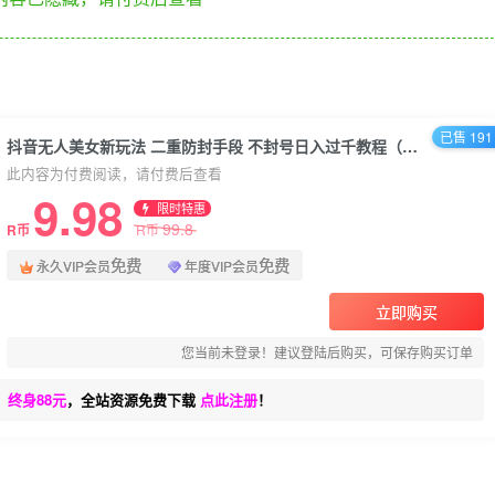
已售 191
抖音无人美女新玩法 二重防封手段 不封号日入过千教程（软件+素材）
此内容为付费阅读，请付费后查看
9.98
限时特惠
99.8
R币
R币
免费
免费
永久VIP会员
年度VIP会员
立即购买
您当前未登录！建议登陆后购买，可保存购买订单
、终身88元
，全站资源免费下载
点此注册
！