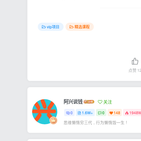
vip项目
精选课程
点赞
1
阿兴说钱
关注
0
1.6W+
0
148
1948
思维懒惰穷三代 , 行为懒惰毁一生 !