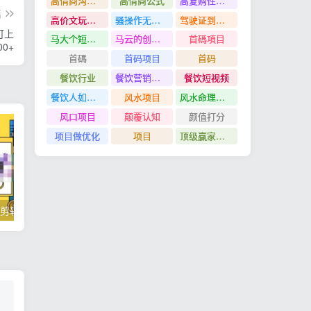
高情商沟通管理课
高情商公式
高复购性行业
篇
高价文玩众筹分红项目
骚操作无脑裂变
驾驶证到期换证
可上
马大个短视频投放课
马云的创业故事
首碼項目
0+
首碼
首码项目
首码
餐饮行业
餐饮营销管理特训班
餐饮短视频
餐饮人如何用团购给门店拓客
风水项目
风水命理项目
风口项目
颠覆认知
颜值打分
项目做优化
项目
顶级赢家思维
掌握100个实用剪辑方法，让你的视频加速上热门
忠余网创《百战奇略》第二法：零基础带你识破赚钱项目共生