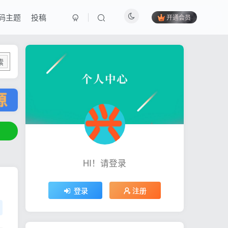
码主题
投稿
开通会员
索
HI！请登录
登录
注册