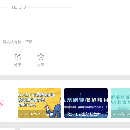
THE END
喜欢就支持一下吧
2
分享
收藏
W+
2022Tiktok从小白到精英实操，0-1保姆级实操全程无忧，多种变现赚钱方式
微头条副业赚钱教程，项目单号单天做到50-100+收益