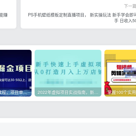
下一
能赚
PS手机壁纸模板定制直播项目， 新实操玩法 新手学会即
手 日收入50
微头条副业赚钱教程，项目单号单天做到50-100+收益
2022年虚拟项目实战指南，新手从0打造月入上万店铺【视频课程】