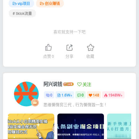
vip项目
创业赚钱
# tiktok流量
喜欢就支持一下吧
点赞
0
分享
收藏
阿兴说钱
关注
0
1.6W+
0
148
1948W+
思维懒惰穷三代 , 行为懒惰毁一生 !