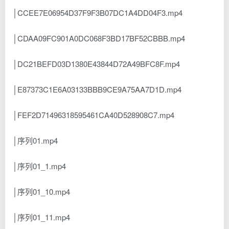
│CCEE7E06954D37F9F3B07DC1A4DD04F3.mp4
│CDAA09FC901A0DC068F3BD17BF52CBBB.mp4
│DC21BEFD03D1380E43844D72A49BFC8F.mp4
│E87373C1E6A03133BBB9CE9A75AA7D1D.mp4
│FEF2D71496318595461CA40D528908C7.mp4
│序列01.mp4
│序列01_1.mp4
│序列01_10.mp4
│序列01_11.mp4