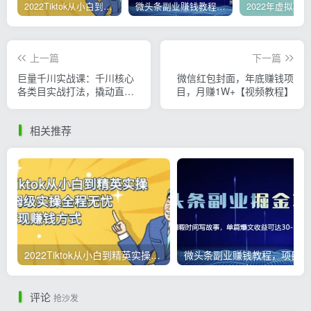
2022Tiktok从小白到精英实操，0-1保姆级实操全程无忧，多种变现赚钱方式
微头条副业赚钱教程，项目单号单天做到50-100+收益
上一篇
下一篇
巨量千川实战课：千川核心
微信红包封面，年底赚钱项
各类目实战打法，撬动直播
目，月赚1W+【视频教程】
间流量进阶系统优化技巧
相关推荐
2022Tiktok从小白到精英实操，0-1保姆级实操全程无忧，多种变现赚钱方式
微
评论
抢沙发