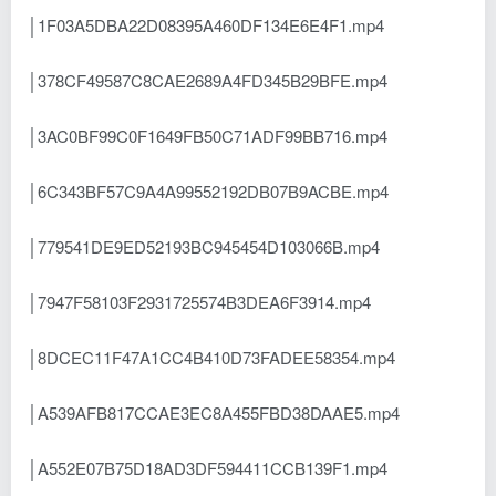
│1F03A5DBA22D08395A460DF134E6E4F1.mp4
│378CF49587C8CAE2689A4FD345B29BFE.mp4
│3AC0BF99C0F1649FB50C71ADF99BB716.mp4
│6C343BF57C9A4A99552192DB07B9ACBE.mp4
│779541DE9ED52193BC945454D103066B.mp4
│7947F58103F2931725574B3DEA6F3914.mp4
│8DCEC11F47A1CC4B410D73FADEE58354.mp4
│A539AFB817CCAE3EC8A455FBD38DAAE5.mp4
│A552E07B75D18AD3DF594411CCB139F1.mp4