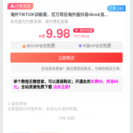
付费资源
已售 246
海外TIKTOK训练营，百万项目海外版抖音tiktok流量赚钱玩法
此内容为付费资源，请付费后查看
9.98
限时特惠
99.8
R币
R币
免费
免费
永久VIP会员
年度VIP会员
立即购买
您当前未登录！建议登陆后购买，可保存购买订单
单个教程无需登录，可以直接购买；开通会员
年费68、终身88
元
，全站资源免费下载
点此注册
！
©
版权声明
文章版权归作者所有，未经允许请勿转载。
THE END