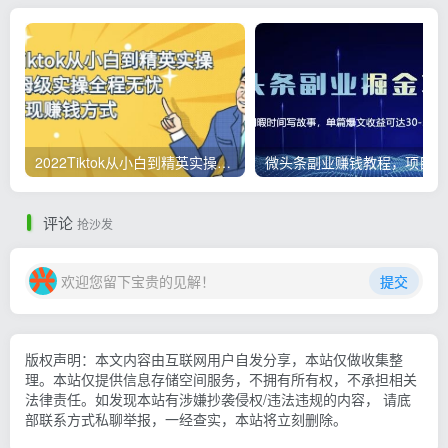
2022Tiktok从小白到精英实操，0-1保姆级实操全程无忧，多种变现赚钱方式
微
评论
抢沙发
欢迎您留下宝贵的见解！
提交
版权声明：本文内容由互联网用户自发分享，本站仅做收集整
理。本站仅提供信息存储空间服务，不拥有所有权，不承担相关
法律责任。如发现本站有涉嫌抄袭侵权/违法违规的内容， 请底
部联系方式私聊举报，一经查实，本站将立刻删除。