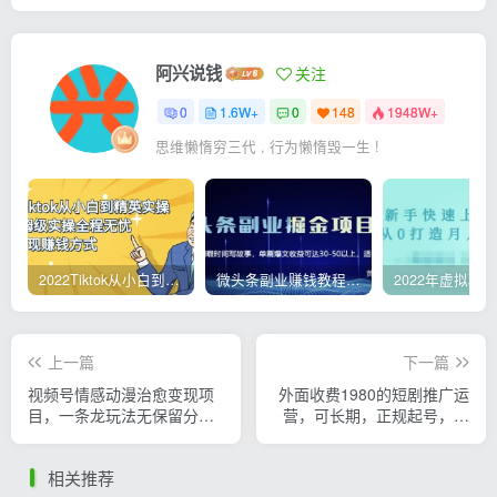
阿兴说钱
关注
0
1.6W+
0
148
1948W+
思维懒惰穷三代 , 行为懒惰毁一生 !
2022Tiktok从小白到精英实操，0-1保姆级实操全程无忧，多种变现赚钱方式
微头条副业赚钱教程，项目单号单天做到50-100+收益
上一篇
下一篇
视频号情感动漫治愈变现项
外面收费1980的短剧推广运
目，一条龙玩法无保留分享
营，可长期，正规起号，单
给你（教程+素材）
作品收入5000+
相关推荐