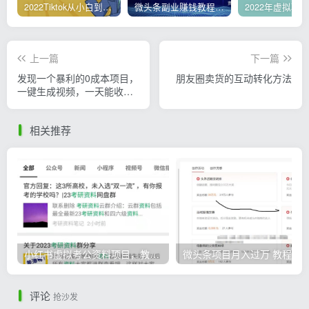
2022Tiktok从小白到精英实操，0-1保姆级实操全程无忧，多种变现赚钱方式
微头条副业赚钱教程，项目单号单天做到50-100+收益
上一篇
下一篇
发现一个暴利的0成本项目，
朋友圈卖货的互动转化方法
一键生成视频，一天能收入
2000多
相关推荐
小红书虚拟考公资料项目，教资项目轻松月入过万的核心玩法
微头条
评论
抢沙发