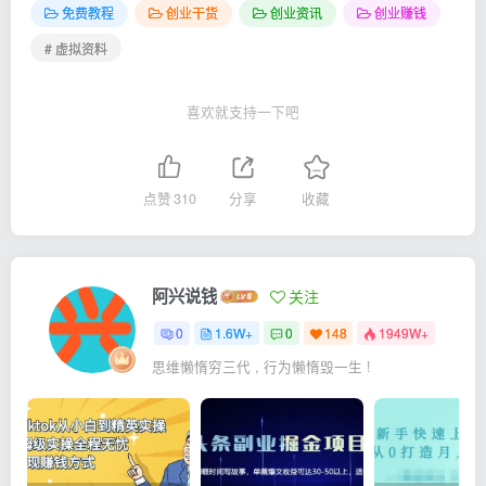
免费教程
创业干货
创业资讯
创业赚钱
# 虚拟资料
喜欢就支持一下吧
点赞
310
分享
收藏
阿兴说钱
关注
0
1.6W+
0
148
1949W+
思维懒惰穷三代 , 行为懒惰毁一生 !