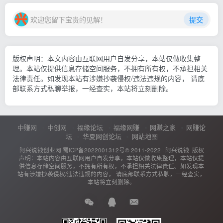
欢迎您留下宝贵的见解！
提交
版权声明：本文内容由互联网用户自发分享，本站仅做收集整
理。本站仅提供信息存储空间服务，不拥有所有权，不承担相关
法律责任。如发现本站有涉嫌抄袭侵权/违法违规的内容， 请底
部联系方式私聊举报，一经查实，本站将立刻删除。
中赚网
中创网
福缘论坛
福缘网赚
网赚之家
网赚论
坛
华夏网创论坛
网站地图
阿兴说钱创业网
蜀ICP备2022001312号
© 2011-2022 ·
阿兴说钱
版权
声明：本站内容由互联网用户自发分享，本站仅做收集整理，本站仅提
供信息存储空间服务，不拥有所有权，不承担相关法律责任。如发现本
站有涉嫌抄袭侵权/违法违规的内容， 请底部联系方式私聊，一经查实，
本站将立刻删除。