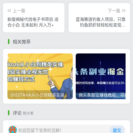
上一篇
下一篇
新版揭秘代找电子书项目 适
蓝海赛道钓鱼人项目，只靠
合小白 无本起利 月入万+
钓鱼抓虾轻轻松松变现过
万，涨粉快制作轻松简单
相关推荐
2022Tiktok从小白到精英实操，0-1保姆级实操全程无忧，多种变现赚钱方式
微
评论
抢沙发
欢迎您留下宝贵的见解！
提交