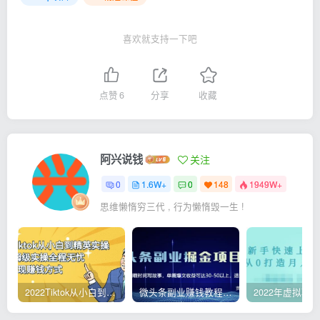
喜欢就支持一下吧
点赞
6
分享
收藏
阿兴说钱
关注
0
1.6W+
0
148
1949W+
思维懒惰穷三代 , 行为懒惰毁一生 !
2022Tiktok从小白到精英实操，0-1保姆级实操全程无忧，多种变现赚钱方式
微头条副业赚钱教程，项目单号单天做到50-100+收益