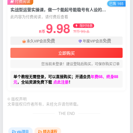
付费阅读
已售 165
实战型运营实操课，做一个能起号能稳号有人设的变现主播
此内容为付费阅读，请付费后查看
9.98
限时特惠
99.8
R币
R币
免费
免费
永久VIP会员
年度VIP会员
立即购买
您当前未登录！建议登陆后购买，可保存购买订单
单个教程无需登录，可以直接购买；开通会员
年费68、终身88
元
，全站资源免费下载
点此注册
！
©
版权声明
文章版权归作者所有，未经允许请勿转载。
THE END
vip项目
精选课程