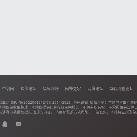
中创网
福缘论坛
福缘网赚
网赚之家
网赚论坛
华夏网创论坛
创业网
蜀ICP备2022001312号
© 2011-2022 ·
阿兴说钱
版权声明：本站内容由互联
本站仅做收集整理，本站仅提供信息存储空间服务，不拥有所有权，不承担相关法律
有涉嫌抄袭侵权/违法违规的内容， 请底部联系方式私聊，一经查实，本站将立刻删除