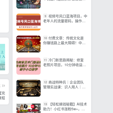
程，AI三维建模一键打印云
端本地交互全套实操教学
视频号风口蓝海项目，中
9
老年人的流量密码，操作简
单轻松月入过万
付费文章：传统文化是
10
你赚钱路上最大障碍！中庸
之道让你永远赚不到钱
冷门新思路揭秘：修复
11
老照片项目，10分钟收益
2022年虚拟项目实战指南，新手从0打造月入上万店铺【视频课程】
掌握100个实用剪辑方法，让你的视频加速上热门
忠余网创《百战奇略》第二法：零基础带你识破赚钱项目共生
150+，适合新手操作，小红
书引流流量高地
商战特种兵｜企业团队
12
篇
管理实战课：识人用人｜凝
心聚力｜责任搭建｜业绩突
【完
破，一站式解决企业内部管
教程
理痛点
【轻松搞钱秘籍】AI技术
13
助力！小红书涨粉5w+，广