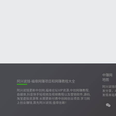
中赚网
地图
阿兴说钱-福缘网赚项目和网赚教程大全
阿兴说钱
阿兴说钱更新中创网,福缘论坛VIP资源,中创网赚教程,
发分享，
自媒体,抖音快手短视频及视频教程以及营销软件,源码,
发现本站
淘宝虚拟资源等,长期更新付费中创网创业项目,学习网
上创业赚钱,首先阿兴说钱,值得信赖！