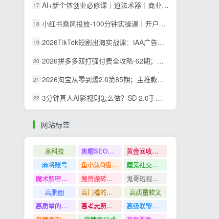
AI+新个体创业必修课｜道法术器｜商业逻辑·小红书流量·AI智能体｜低成本打造个人变现小生意全套教学
17
小红书乘风投放-100分钟实操课｜开户返点·标准投搭建·莱卡定向，新店建模撬动笔记自然流量全套教学
18
2026TikTok短剧出海实战课：IAA广告分账×IAP付费变现×账号搭建×平台规则×双轨爆发×回款全流程
19
2026拼多多双打强付费全攻略-62期；成本推广加托管双剑合璧，系统讲解7种付费玩法优劣势与选择策略
20
2026淘宝从零到爆2.0第85期；主推款五项高权重初始设置，改销量评晒秒单快速破零积累基础权重
21
3分钟真人AI影视剧怎么做？SD 2.0手把手完整制作流程｜Higgsfield 14天SD 2.0/2.5无限生成
22
网站标签
黑科技
黑帽SEO案例分析
黄金回收奢侈品
麻将账号
鱼小沫Q版人物团练课
魔鬼社交实战课全套课程
魔术解密教程
魔兽搬砖搞钱
鬼哥短视频底层逻辑
高鹏圈
高门槛的生意
高质量软文
高质量的问答和知识分享
高考志愿填报
高级联盟营销教程