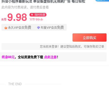
抖音小程序最新玩法 单设备虚拟机无限刷广告 每日轻松
此内容为付费阅读，请付费后查看
9.98
限时特惠
99.8
R币
R币
免费
免费
永久VIP会员
年度VIP会员
立即购买
您当前未登录！建议登陆后购买，可保存购买订单
、终身88元
，全站资源免费下载
点此注册
！
THE END