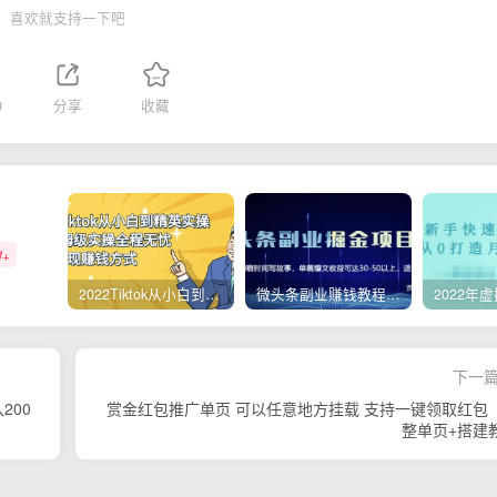
喜欢就支持一下吧
0
分享
收藏
W+
2022Tiktok从小白到精英实操，0-1保姆级实操全程无忧，多种变现赚钱方式
微头条副业赚钱教程，项目单号单天做到50-100+收益
下一
200
赏金红包推广单页 可以任意地方挂载 支持一键领取红包
整单页+搭建