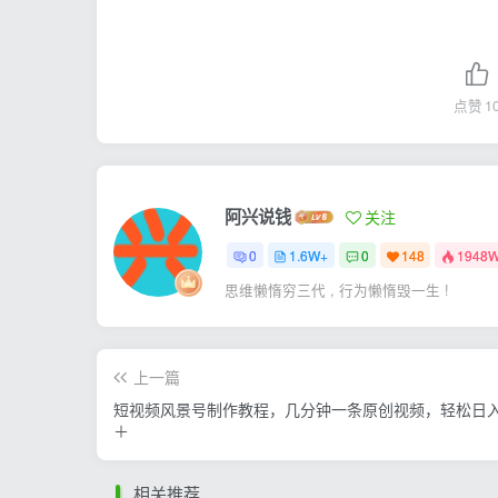
点赞
1
阿兴说钱
关注
0
1.6W+
0
148
1948
思维懒惰穷三代 , 行为懒惰毁一生 !
上一篇
短视频风景号制作教程，几分钟一条原创视频，轻松日入
＋
相关推荐