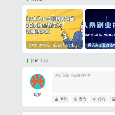
2022Tiktok从小白到精英实操，0-1保姆级实操全程无忧，多种变现赚钱方式
评论
抢沙发
昵称
昵称
表情
代码