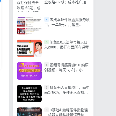
全攻略-62期；成本推广加托
管双剑合璧，系统讲解7种
付费玩法优劣势与选择策略
零成本证件照虚拟服务项
4
目，一单5元，月销量
10000+
闲鱼2.0玩法单号每天日
5
入2000，吊打市面所有课程
视频号情感赛道2.0.纯原
6
创视频，每天1小时，小白
易上手，保姆级教学
抖音无人直播项目，画中
7
画新技巧，多种无人直播形
式，案例丰富，理论+实操
0基础AI编程硬件造物课
8
｜机器人组装拆解语音编