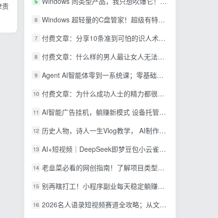
Windows 同类型产品，我只想吹爆它！把听歌变成了一场沉浸式视听现场，支持多平台歌单播放 Mineradio
5
律责
Windows 超轻量的C盘管家！超级有特点，支持磁盘分析及清理提醒，2M大小体积，完全免费 C盘管家
6
付费文章：分享10条准到可怕的识人术术，希望能帮到大家。
7
付费文章：什么样的男人最让女人无法抵抗？
8
Agent AI智能体零到一系统课；零基础也能学会自动化实战，从核心概念到Coze工作流搭建完整覆盖
9
付费文章：为什么成功人士的精力都很旺盛？
10
AI智能广告挂机，躺赚新模式 设备托管运行，解放双手持续变现
11
历史人物，诗人一生Vlog教学， AI制作丨伙伴计划丨精选收益丨商单收徒 ，新领域红利期，抓紧做
12
AI+短视频｜DeepSeek即梦豆包小云雀全工具教学，从账号定位到剪映剪辑，零基础也能快速上手做爆款
13
老韭菜必看的网创指南！了解项目类型，才能找到好的项目，才能拿到想要的结果
14
别再瞎打工！小程序副业每天稳定躺赚200+
15
2026名人语录短视频赛道全攻略；从文案撰写到声音克隆部署，系统掌握涨粉变现双赢制作技术
16