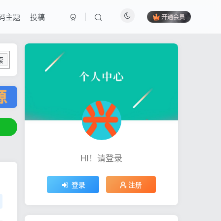
码主题
投稿
开通会员
索
HI！请登录
登录
注册