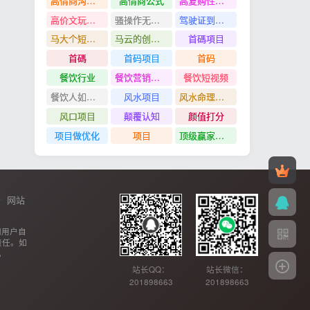
高情商沟通管理课
高情商公式
高复购性行业
高价文玩众筹分红项目
骚操作无脑裂变
驾驶证到期换证
马大个短视频投放课
马云的创业故事
首碼項目
首碼
首码项目
首码
餐饮行业
餐饮营销管理特训班
餐饮短视频
餐饮人如何用团购给门店拓客
风水项目
风水命理项目
风口项目
颠覆认知
颜值打分
项目做优化
项目
顶级赢家思维
网站
网用户自
责任。如
。
站长QQ：
站长微信：
201898663
201898663