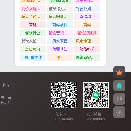
高情商沟通管理课
高情商公式
高复购性行业
高价文玩众筹分红项目
骚操作无脑裂变
驾驶证到期换证
马大个短视频投放课
马云的创业故事
首碼項目
首碼
首码项目
首码
餐饮行业
餐饮营销管理特训班
餐饮短视频
餐饮人如何用团购给门店拓客
风水项目
风水命理项目
风口项目
颠覆认知
颜值打分
项目做优化
项目
顶级赢家思维
网站
网用户自
责任。如
。
站长QQ：
站长微信：
201898663
201898663