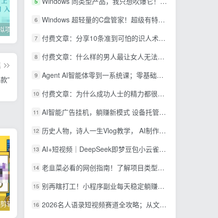
Windows 同类型产品，我只想吹爆它！把听歌变成了一场沉浸式视听现场，支持多平台歌单播放 Mineradio
5
Windows 超轻量的C盘管家！超级有特点，支持磁盘分析及清理提醒，2M大小体积，完全免费 C盘管家
6
2022年虚拟项目实战指南，新手从0打造月入上万店铺【视频课程】
掌握100个实用剪辑方法，让你的视频加速上热门
忠余网创《百战奇略》第二法：零基础带你识破赚钱项目共生
付费文章：分享10条准到可怕的识人术术，希望能帮到大家。
7
付费文章：什么样的男人最让女人无法抵抗？
8
篇
Agent AI智能体零到一系统课；零基础也能学会自动化实战，从核心概念到Coze工作流搭建完整覆盖
9
款”
付费文章：为什么成功人士的精力都很旺盛？
10
AI智能广告挂机，躺赚新模式 设备托管运行，解放双手持续变现
11
历史人物，诗人一生Vlog教学， AI制作丨伙伴计划丨精选收益丨商单收徒 ，新领域红利期，抓紧做
12
AI+短视频｜DeepSeek即梦豆包小云雀全工具教学，从账号定位到剪映剪辑，零基础也能快速上手做爆款
13
老韭菜必看的网创指南！了解项目类型，才能找到好的项目，才能拿到想要的结果
14
别再瞎打工！小程序副业每天稳定躺赚200+
15
掌握100个实用剪辑方法，让你的视频加速上热门
忠余网创《百战奇略》第二法：零基础带你识破赚钱项目共生
2026名人语录短视频赛道全攻略；从文案撰写到声音克隆部署，系统掌握涨粉变现双赢制作技术
16