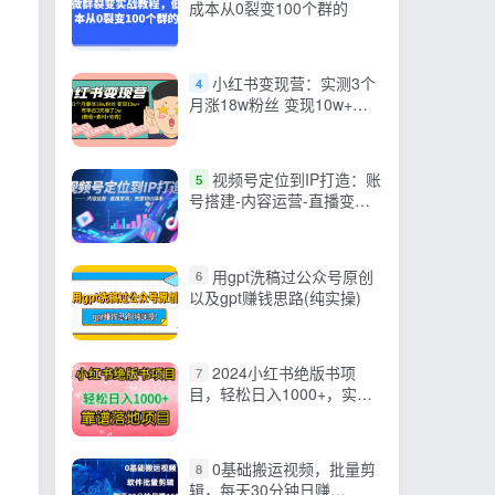
成本从0裂变100个群的
小红书变现营：实测3个
4
月涨18w粉丝 变现10w+有
学员3天赚1w(教程+素材+软
件)
视频号定位到IP打造：账
5
号搭建-内容运营-直播变
现，完整知识体系
用gpt洗稿过公众号原创
6
以及gpt赚钱思路(纯实操)
2024小红书绝版书项
7
目，轻松日入1000+，实战
靠谱落地项目
0基础搬运视频，批量剪
8
辑，每天30分钟日赚