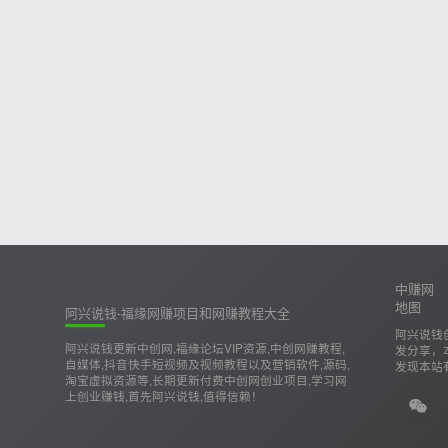
中赚网
地图
阿兴说钱-福缘网赚项目和网赚教程大全
阿兴说钱
阿兴说钱更新中创网,福缘论坛VIP资源,中创网赚教程,
发分享，
自媒体,抖音快手短视频及视频教程以及营销软件,源码,
发现本站
淘宝虚拟资源等,长期更新付费中创网创业项目,学习网
上创业赚钱,首先阿兴说钱,值得信赖！