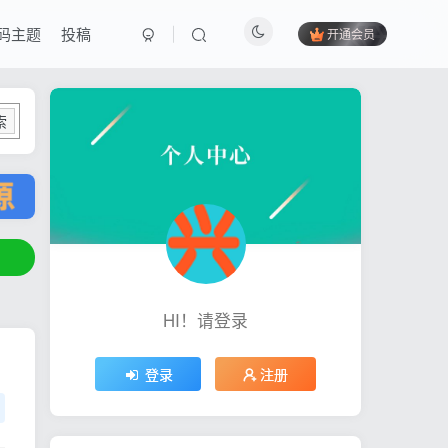
码主题
投稿
开通会员
索
HI！请登录
登录
注册