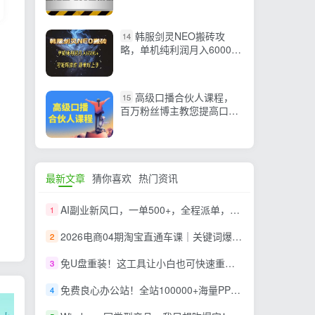
节课）
韩服剑灵NEO搬砖攻
14
略，单机纯利润月入6000+
可矩阵操作，简单好上手。
高级口播合伙人课程，
15
百万粉丝博主教您提高口播
能力
最新文章
猜你喜欢
热门资讯
AI副业新风口，一单500+，全程派单，0门槛直接干
1
2026电商04期淘宝直通车课｜关键词爆打矩阵，多计划低出价，新品爆款差异化投放实操教学
2
免U盘重装！这工具让小白也可快速重装 Windows，支持无人值守配置，数据无忧 CmzPrep_Rev2
3
免费良心办公站！全站100000+海量PPT素材免费下载，每日更新，分类清晰，免注册登录下载 爱PPT网
4