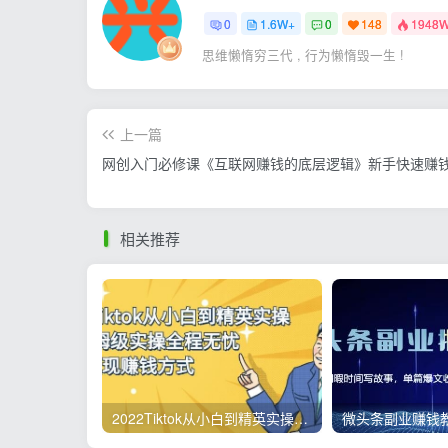
0
1.6W+
0
148
1948
思维懒惰穷三代 , 行为懒惰毁一生 !
上一篇
网创入门必修课《互联网赚钱的底层逻辑》新手快速赚
相关推荐
2022Tiktok从小白到精英实操，0-1保姆级实操全程无忧，多种变现赚钱方式