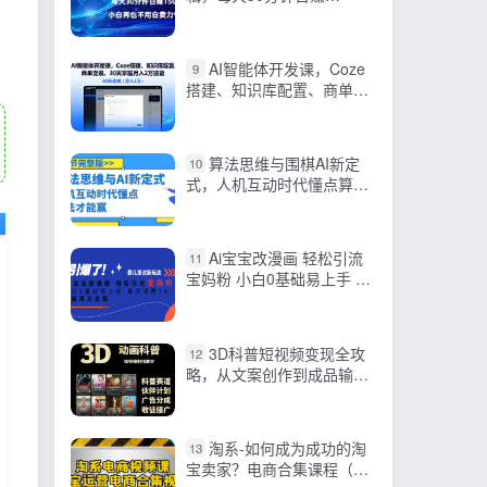
1500+，小白再也不用白
费…
AI智能体开发课，Coze
9
搭建、知识库配置、商单变
现，30天掌握月入2万技能
算法思维与围棋AI新定
10
式，人机互动时代懂点算法
才能赢（22节完整版）
Ai宝宝改漫画 轻松引流
11
宝妈粉 小白0基础易上手 单
次收费19-39
3D科普短视频变现全攻
12
略，从文案创作到成品输
出，附带素材下载链接
淘系-如何成为成功的淘
13
宝卖家？电商合集课程（33