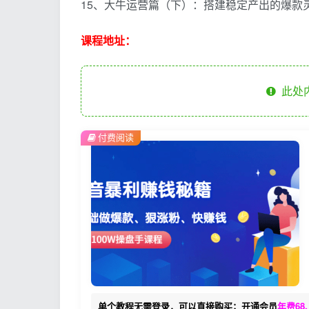
15、大牛运营篇（下）：搭建稳定产出的爆款灵
课程地址：
此处
付费阅读
单个教程无需登录，可以直接购买；开通会员
年费68