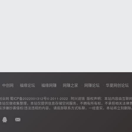
中创网
福缘论坛
福缘网赚
网赚之家
网赚论坛
华夏网创论坛
创业网
蜀ICP备2022001312号
© 2011-2022 ·
阿兴说钱
版权声明：本站内容由互联
本站仅做收集整理，本站仅提供信息存储空间服务，不拥有所有权，不承担相关法律
有涉嫌抄袭侵权/违法违规的内容， 请底部联系方式私聊，一经查实，本站将立刻删除