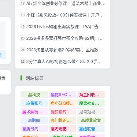
AI+新个体创业必修课｜道法术器｜商业逻辑·小红书流量·AI智能体｜低成本打造个人变现小生意全套教学
17
小红书乘风投放-100分钟实操课｜开户返点·标准投搭建·莱卡定向，新店建模撬动笔记自然流量全套教学
18
2026TikTok短剧出海实战课：IAA广告分账×IAP付费变现×账号搭建×平台规则×双轨爆发×回款全流程
19
2026拼多多双打强付费全攻略-62期；成本推广加托管双剑合璧，系统讲解7种付费玩法优劣势与选择策略
20
2026淘宝从零到爆2.0第85期；主推款五项高权重初始设置，改销量评晒秒单快速破零积累基础权重
21
论
3分钟真人AI影视剧怎么做？SD 2.0手把手完整制作流程｜Higgsfield 14天SD 2.0/2.5无限生成
22
律责
网站标签
黑科技
黑帽SEO案例分析
黄金回收奢侈品
麻将账号
鱼小沫Q版人物团练课
魔鬼社交实战课全套课程
魔术解密教程
魔兽搬砖搞钱
鬼哥短视频底层逻辑
高鹏圈
高门槛的生意
高质量软文
高质量的问答和知识分享
高考志愿填报
高级联盟营销教程