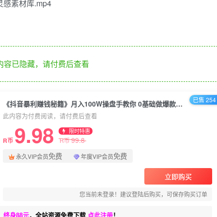
感素材库.mp4
内容已隐藏，请付费后查看
已售 254
《抖音暴利赚钱秘籍》月入100W操盘手教你 0基础做爆款、狠涨粉、快赚钱
此内容为付费阅读，请付费后查看
9.98
限时特惠
99.8
R币
R币
免费
免费
永久VIP会员
年度VIP会员
立即购买
您当前未登录！建议登陆后购买，可保存购买订单
、终身88元
，全站资源免费下载
点此注册
！