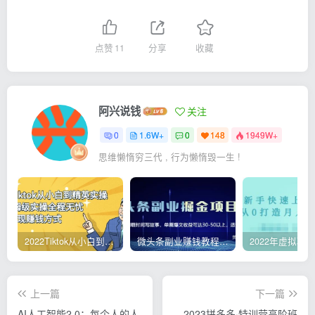
点赞
11
分享
收藏
阿兴说钱
关注
0
1.6W+
0
148
1949W+
思维懒惰穷三代 , 行为懒惰毁一生 !
2022Tiktok从小白到精英实操，0-1保姆级实操全程无忧，多种变现赚钱方式
微头条副业赚钱教程，项目单号单天做到50-100+收益
上一篇
下一篇
AI人工智能2.0：每个人的人
2023拼多多·特训营高阶班