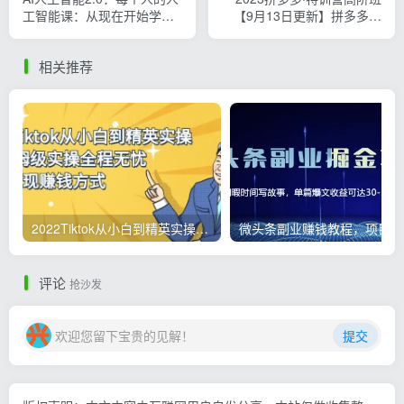
工智能课：从现在开始学习
【9月13日更新】拼多多最
AI（38节课）
新玩法技巧落地实操-83节
相关推荐
2022Tiktok从小白到精英实操，0-1保姆级实操全程无忧，多种变现赚钱方式
微
评论
抢沙发
欢迎您留下宝贵的见解！
提交