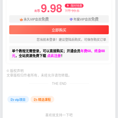
9.98
限时特惠
99.8
R币
R币
免费
免费
永久VIP会员
年度VIP会员
立即购买
您当前未登录！建议登陆后购买，可保存购买订单
单个教程无需登录，可以直接购买；开通会员
年费68、终身88
元
，全站资源免费下载
点此注册
！
©
版权声明
文章版权归作者所有，未经允许请勿转载。
THE END
vip项目
精选课程
喜欢就支持一下吧