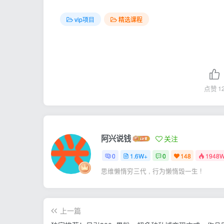
vip项目
精选课程
点赞
1
阿兴说钱
关注
0
1.6W+
0
148
1948
思维懒惰穷三代 , 行为懒惰毁一生 !
上一篇