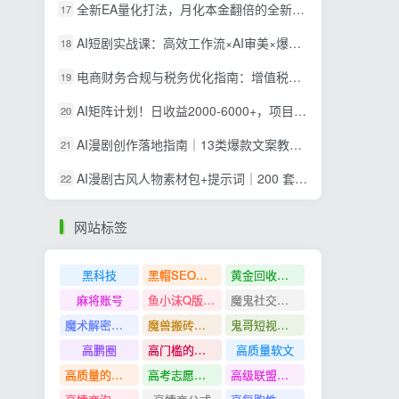
全新EA量化打法，月化本金翻倍的全新策略，安全稳定持续输出
17
AI短剧实战课：高效工作流×AI审美×爆款拆解×文案角色场景分镜×LibTV进阶×站位控制×从脚本到成片交付全流程
18
电商财务合规与税务优化指南：增值税+企税+个税全覆盖，财务制度搭建落地纳税筹划方案
19
AI矩阵计划！日收益2000-6000+，项目绿色长久，安全稳健，合规靠谱，可批量放大。
20
AI漫剧创作落地指南｜13类爆款文案教学，Sora、即梦、GPT-Image全套出片工具实操教学
21
AI漫剧古风人物素材包+提示词｜200 套古代言情三视图，配套专属提示词短剧主角配角直接套用
22
网站标签
黑科技
黑帽SEO案例分析
黄金回收奢侈品
麻将账号
鱼小沫Q版人物团练课
魔鬼社交实战课全套课程
魔术解密教程
魔兽搬砖搞钱
鬼哥短视频底层逻辑
高鹏圈
高门槛的生意
高质量软文
高质量的问答和知识分享
高考志愿填报
高级联盟营销教程