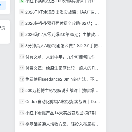
小红书乘风投放-100分钟实操课｜开户返点·标准投搭建·莱卡定向，新店建模撬动笔记自然流量全套教学
5
论
2026TikTok短剧出海实战课：IAA广告分账×IAP付费变现×账号搭建×平台规则×双轨爆发×回款全流程
6
2026拼多多双打强付费全攻略-62期；成本推广加托管双剑合璧，系统讲解7种付费玩法优劣势与选择策略
7
律责
2026淘宝从零到爆2.0第85期；主推款五项高权重初始设置，改销量评晒秒单快速破零积累基础权重
8
3分钟真人AI影视剧怎么做？SD 2.0手把手完整制作流程｜Higgsfield 14天SD 2.0/2.5无限生成
9
付费文章：人到中年，九个可能帮助你延长寿命的习惯
10
付费文章：给原生家庭比较一般人的几点建议，打破阶层局限，实现个人与家族代际向上跃升
11
免费使用seedance2.0mini的方法，不能真人，可以无限10秒视频，9图+3音频参考
12
500万粉博主影视解说实战课｜独家爆款私藏思路，AI文案剪映PR剪辑发布全流程教学
13
Codex自动化剪辑AI短视频实战课｜DeepSeek V4 Pro多API联动，图文成片封装Skill全流程
14
小红书虚拟产品14天实战变现营-第7期：需求挖掘×AI+Skill原创×产品矩阵×内容笔记×一人公司进阶×全链路
15
零基础普通人增收方案，轻投入布局被动收入，多多虚拟月收益 1-3 万
16