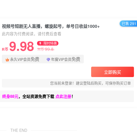
已售 291
视频号短剧无人直播，螺旋起号，单号日收益1000+
此内容为付费阅读，请付费后查看
9.98
限时特惠
99.8
R币
R币
免费
免费
永久VIP会员
年度VIP会员
立即购买
您当前未登录！建议登陆后购买，可保存购买订单
、终身88元
，全站资源免费下载
点此注册
！
THE END