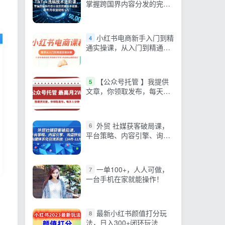
掌握跨国界内容分发的完整
技术链路，单号月收益轻松
5万
小红书电商新手入门到精
4
通实操课，从入门到精通做
爆款笔记，开店运营
【公众号托管 】我提供
5
文章，你领取发布，每天５
分钟，最高月入2W+
外贸 社媒获客破局课，
6
平台策略、内容引擎、询盘
转化，构建体系化引流系统
（10月-11月）
一单100+，人人可做，
7
一台手机在家就能操作！
最新小红书颜值打分玩
8
法，日入300+闭环玩法