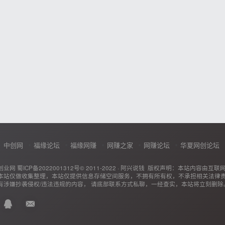
中创网
福缘论坛
福缘网赚
网赚之家
网赚论坛
华夏网创论坛
创业网
蜀ICP备2022001312号
© 2011-2022 ·
阿兴说钱
版权声明：本站内容由互联
本站仅做收集整理，本站仅提供信息存储空间服务，不拥有所有权，不承担相关法律
有涉嫌抄袭侵权/违法违规的内容， 请底部联系方式私聊，一经查实，本站将立刻删除