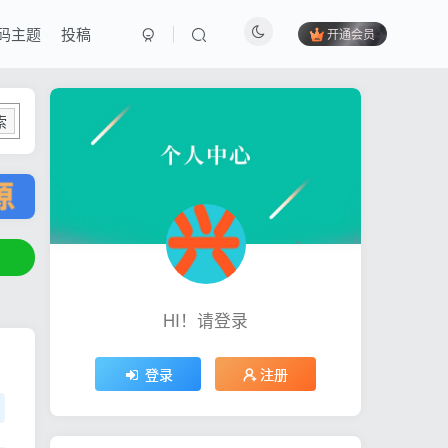
码主题
投稿
开通会员
索
HI！请登录
登录
注册