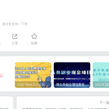
喜欢就支持一下吧
2
分享
收藏
W+
2022Tiktok从小白到精英实操，0-1保姆级实操全程无忧，多种变现赚钱方式
微头条副业赚钱教程，项目单号单天做到50-100+收益
下一