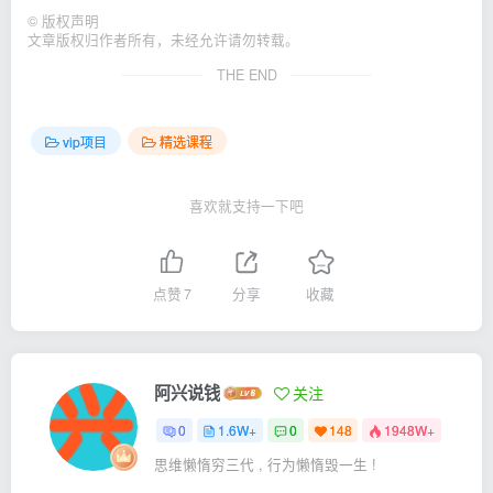
©
版权声明
文章版权归作者所有，未经允许请勿转载。
THE END
vip项目
精选课程
喜欢就支持一下吧
点赞
7
分享
收藏
阿兴说钱
关注
0
1.6W+
0
148
1948W+
思维懒惰穷三代 , 行为懒惰毁一生 !