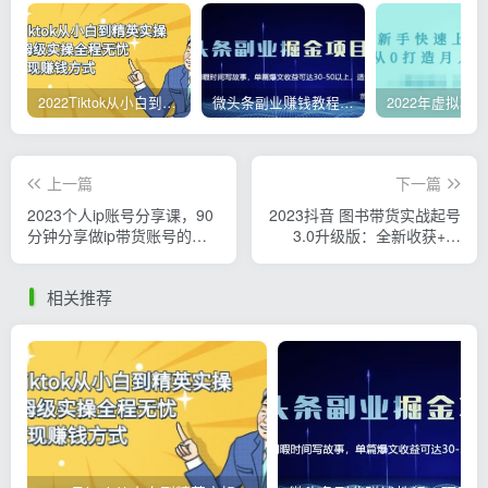
2022Tiktok从小白到精英实操，0-1保姆级实操全程无忧，多种变现赚钱方式
微头条副业赚钱教程，项目单号单天做到50-100+收益
上一篇
下一篇
2023个人ip账号分享课，90
2023抖音 图书带货实战起号
分钟分享做ip带货账号的经
3.0升级版：全新收获+突
历
破，开启抖音图书带货
相关推荐