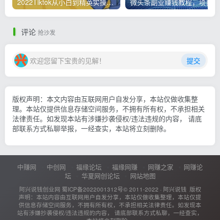
2022Tiktok从小白到精英实操，0-1保姆级实操全程无忧，多种变现赚钱方式
微
评论
抢沙发
欢迎您留下宝贵的见解！
提交
版权声明：本文内容由互联网用户自发分享，本站仅做收集整
理。本站仅提供信息存储空间服务，不拥有所有权，不承担相关
法律责任。如发现本站有涉嫌抄袭侵权/违法违规的内容， 请底
部联系方式私聊举报，一经查实，本站将立刻删除。
中赚网
中创网
福缘论坛
福缘网赚
网赚之家
网赚论
坛
华夏网创论坛
网站地图
阿兴说钱创业网
蜀ICP备2022001312号
© 2011-2022 ·
阿兴说钱
版权
声明：本站内容由互联网用户自发分享，本站仅做收集整理，本站仅提
供信息存储空间服务，不拥有所有权，不承担相关法律责任。如发现本
站有涉嫌抄袭侵权/违法违规的内容， 请底部联系方式私聊，一经查实，