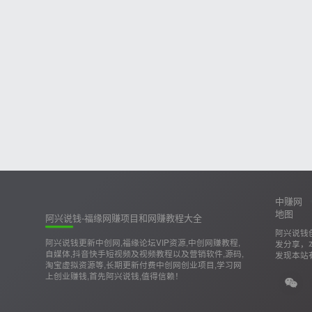
中赚网
地图
阿兴说钱-福缘网赚项目和网赚教程大全
阿兴说钱
阿兴说钱更新中创网,福缘论坛VIP资源,中创网赚教程,
发分享，
自媒体,抖音快手短视频及视频教程以及营销软件,源码,
发现本站
淘宝虚拟资源等,长期更新付费中创网创业项目,学习网
上创业赚钱,首先阿兴说钱,值得信赖！