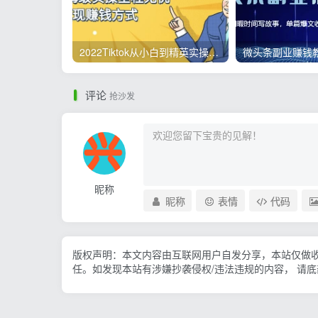
2022Tiktok从小白到精英实操，0-1保姆级实操全程无忧，多种变现赚钱方式
评论
抢沙发
昵称
昵称
表情
代码
版权声明：本文内容由互联网用户自发分享，本站仅做
任。如发现本站有涉嫌抄袭侵权/违法违规的内容， 请