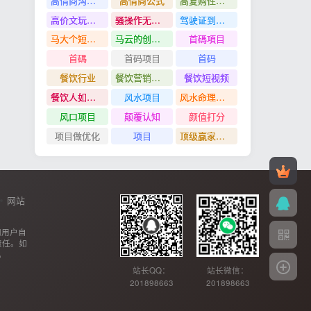
高情商沟通管理课
高情商公式
高复购性行业
高价文玩众筹分红项目
骚操作无脑裂变
驾驶证到期换证
马大个短视频投放课
马云的创业故事
首碼項目
首碼
首码项目
首码
餐饮行业
餐饮营销管理特训班
餐饮短视频
餐饮人如何用团购给门店拓客
风水项目
风水命理项目
风口项目
颠覆认知
颜值打分
项目做优化
项目
顶级赢家思维
网站
网用户自
责任。如
。
站长QQ：
站长微信：
201898663
201898663