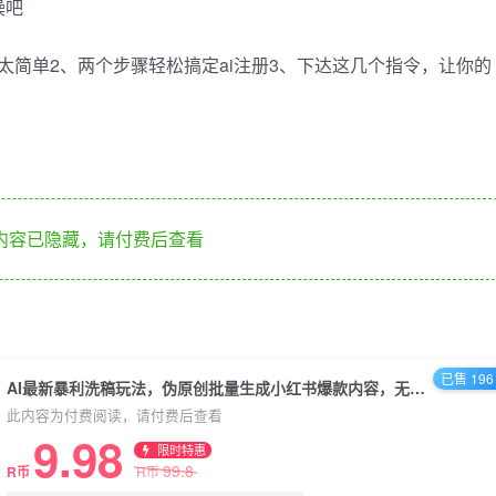
操吧
太简单2、两个步骤轻松搞定ai注册3、下达这几个指令，让你的
内容已隐藏，请付费后查看
已售 196
AI最新暴利洗稿玩法，伪原创批量生成小红书爆款内容，无需动脑，日收500+
此内容为付费阅读，请付费后查看
9.98
限时特惠
99.8
R币
R币