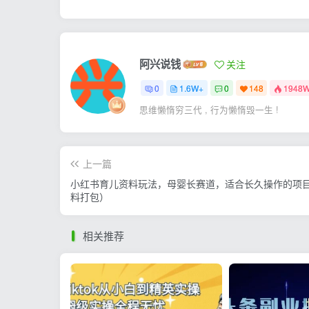
阿兴说钱
关注
0
1.6W+
0
148
1948
思维懒惰穷三代 , 行为懒惰毁一生 !
上一篇
小红书育儿资料玩法，母婴长赛道，适合长久操作的项
料打包）
相关推荐