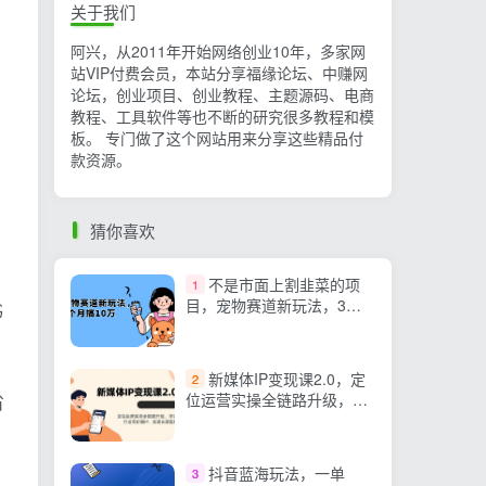
关于我们
阿兴，从2011年开始网络创业10年，多家网
站VIP付费会员，本站分享福缘论坛、中赚网
论坛，创业项目、创业教程、主题源码、电商
教程、工具软件等也不断的研究很多教程和模
板。 专门做了这个网站用来分享这些精品付
款资源。
猜你喜欢
不是市面上割韭菜的项
1
目，宠物赛道新玩法，3个
书
月搞10万，宠物免费送，…
新媒体IP变现课2.0，定
2
位运营实操全链路升级，学
省
完打造高价值IP、实现长期
盈利
抖音蓝海玩法，一单
3