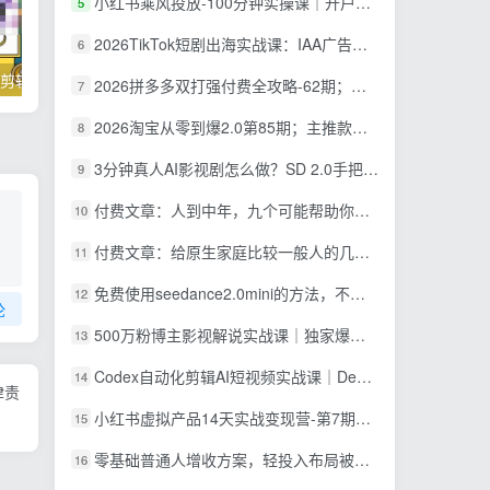
小红书乘风投放-100分钟实操课｜开户返点·标准投搭建·莱卡定向，新店建模撬动笔记自然流量全套教学
5
2026TikTok短剧出海实战课：IAA广告分账×IAP付费变现×账号搭建×平台规则×双轨爆发×回款全流程
6
掌握100个实用剪辑方法，让你的视频加速上热门
忠余网创《百战奇略》第二法：零基础带你识破赚钱项目共生
2026拼多多双打强付费全攻略-62期；成本推广加托管双剑合璧，系统讲解7种付费玩法优劣势与选择策略
7
2026淘宝从零到爆2.0第85期；主推款五项高权重初始设置，改销量评晒秒单快速破零积累基础权重
8
3分钟真人AI影视剧怎么做？SD 2.0手把手完整制作流程｜Higgsfield 14天SD 2.0/2.5无限生成
9
付费文章：人到中年，九个可能帮助你延长寿命的习惯
10
付费文章：给原生家庭比较一般人的几点建议，打破阶层局限，实现个人与家族代际向上跃升
11
免费使用seedance2.0mini的方法，不能真人，可以无限10秒视频，9图+3音频参考
12
论
500万粉博主影视解说实战课｜独家爆款私藏思路，AI文案剪映PR剪辑发布全流程教学
13
Codex自动化剪辑AI短视频实战课｜DeepSeek V4 Pro多API联动，图文成片封装Skill全流程
14
律责
小红书虚拟产品14天实战变现营-第7期：需求挖掘×AI+Skill原创×产品矩阵×内容笔记×一人公司进阶×全链路
15
零基础普通人增收方案，轻投入布局被动收入，多多虚拟月收益 1-3 万
16