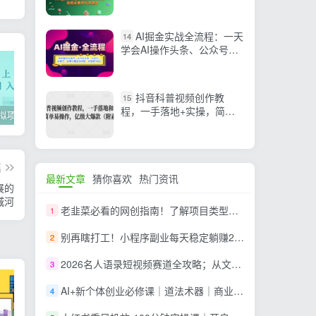
LORA训练，含商业案例与
关键词库
AI掘金实战全流程：一天
14
学会AI操作头条、公众号、
百家号，实现AI掘金…
抖音科普视频创作教
15
程，一手落地+实操，简单
2022年虚拟项目实战指南，新手从0打造月入上万店铺【视频课程】
掌握100个实用剪辑方法，让你的视频加速上热门
忠余网创《百战奇略》第二法：零基础带你识破赚钱项目共生
易操作，亿级大爆款
篇
最新文章
猜你喜欢
热门资讯
展的
城河
老韭菜必看的网创指南！了解项目类型，才能找到好的项目，才能拿到想要的结果
1
别再瞎打工！小程序副业每天稳定躺赚200+
2
2026名人语录短视频赛道全攻略；从文案撰写到声音克隆部署，系统掌握涨粉变现双赢制作技术
3
AI+新个体创业必修课｜道法术器｜商业逻辑·小红书流量·AI智能体｜低成本打造个人变现小生意全套教学
4