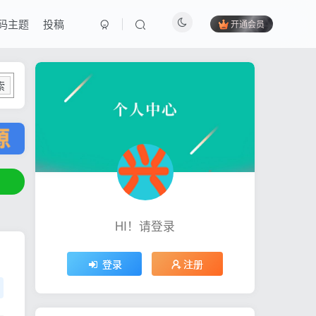
码主题
投稿
开通会员
索
HI！请登录
登录
注册