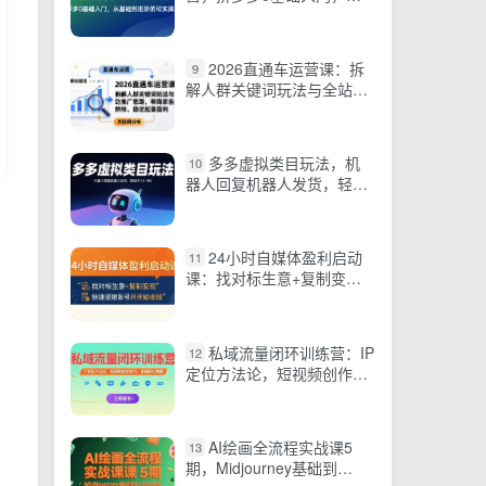
基础到进阶的可实操玩法
2026直通车运营课：拆
9
解人群关键词玩法与全站推
广思路，帮商家告别烧钱、
稳定起量盈利
多多虚拟类目玩法，机
10
器人回复机器人发货，轻松
月入1-5W
24小时自媒体盈利启动
11
课：找对标生意+复制变
现，快速搭建账号并开始收
钱
私域流量闭环训练营：IP
12
定位方法论，短视频创作技
巧，直播转化策略
AI绘画全流程实战课5
13
期，Midjourney基础到