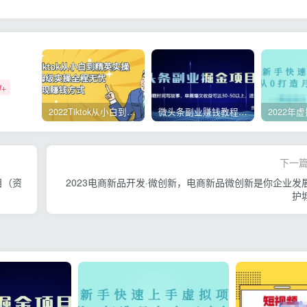
W+
2022Tiktok从小白到精英实操，0-1保姆级实操全程无忧，多种变现赚钱方式
微头条副业赚钱教程，项目单号单天做到50-100+收益
下一
目（资
2023电商新品开发·微创新，电商新品微创新是你企业发
护