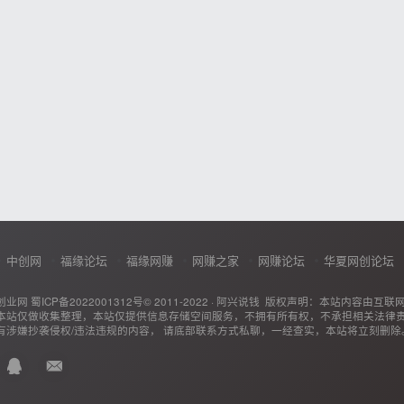
中创网
福缘论坛
福缘网赚
网赚之家
网赚论坛
华夏网创论坛
创业网
蜀ICP备2022001312号
© 2011-2022 ·
阿兴说钱
版权声明：本站内容由互联
本站仅做收集整理，本站仅提供信息存储空间服务，不拥有所有权，不承担相关法律
有涉嫌抄袭侵权/违法违规的内容， 请底部联系方式私聊，一经查实，本站将立刻删除