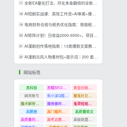
全新EA量化打法，月化本金翻倍的全新策略，安全稳定持续输出
17
AI短剧实战课：高效工作流×AI审美×爆款拆解×文案角色场景分镜×LibTV进阶×站位控制×从脚本到成片交付全流程
18
电商财务合规与税务优化指南：增值税+企税+个税全覆盖，财务制度搭建落地纳税筹划方案
19
AI矩阵计划！日收益2000-6000+，项目绿色长久，安全稳健，合规靠谱，可批量放大。
20
AI漫剧创作落地指南｜13类爆款文案教学，Sora、即梦、GPT-Image全套出片工具实操教学
21
AI漫剧古风人物素材包+提示词｜200 套古代言情三视图，配套专属提示词短剧主角配角直接套用
22
网站标签
黑科技
黑帽SEO案例分析
黄金回收奢侈品
麻将账号
鱼小沫Q版人物团练课
魔鬼社交实战课全套课程
魔术解密教程
魔兽搬砖搞钱
鬼哥短视频底层逻辑
高鹏圈
高门槛的生意
高质量软文
高质量的问答和知识分享
高考志愿填报
高级联盟营销教程