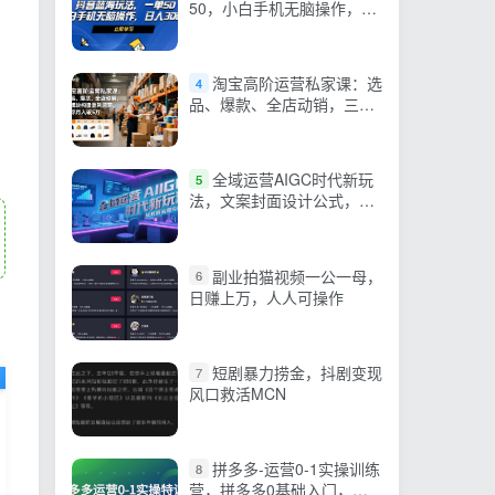
50，小白手机无脑操作，日
入3000+
淘宝高阶运营私家课：选
4
品、爆款、全店动销，三模
块构建盈利闭环，助你月入
破5万
全域运营AIGC时代新玩
5
法，文案封面设计公式，短
视频运营SOP
副业拍猫视频一公一母，
6
日赚上万，人人可操作
短剧暴力捞金，抖剧变现
7
风口救活MCN
拼多多-运营0-1实操训练
8
营，拼多多0基础入门，从