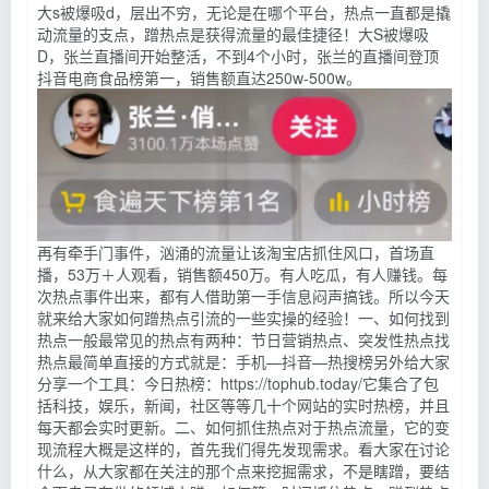
大s被爆吸d，层出不穷，无论是在哪个平台，热点一直都是撬
动流量的支点，蹭热点是获得流量的最佳捷径！大S被爆吸
D，张兰直播间开始整活，不到4个小时，张兰的直播间登顶
抖音电商食品榜第一，销售额直达250w-500w。
再有牵手门事件，汹涌的流量让该淘宝店抓住风口，首场直
播，53万＋人观看，销售额450万。有人吃瓜，有人赚钱。每
次热点事件出来，都有人借助第一手信息闷声搞钱。所以今天
就来给大家如何蹭热点引流的一些实操的经验！一、如何找到
热点一般最常见的热点有两种：节日营销热点、突发性热点找
热点最简单直接的方式就是：手机—抖音—热搜榜另外给大家
分享一个工具：今日热榜：https://tophub.today/它集合了包
括科技，娱乐，新闻，社区等等几十个网站的实时热榜，并且
每天都会实时更新。二、如何抓住热点对于热点流量，它的变
现流程大概是这样的，首先我们得先发现需求。看大家在讨论
什么，从大家都在关注的那个点来挖掘需求，不是瞎蹭，要结