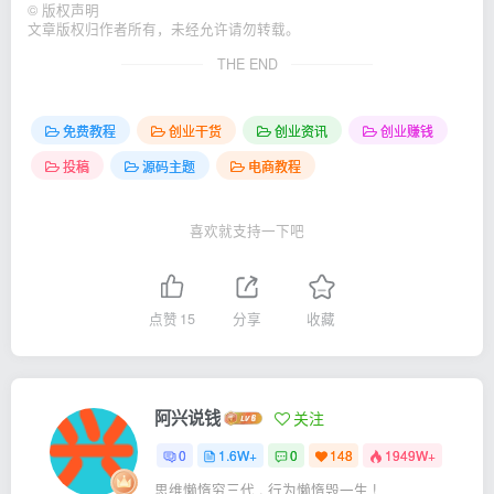
©
版权声明
文章版权归作者所有，未经允许请勿转载。
THE END
免费教程
创业干货
创业资讯
创业赚钱
投稿
源码主题
电商教程
喜欢就支持一下吧
点赞
15
分享
收藏
阿兴说钱
关注
0
1.6W+
0
148
1949W+
思维懒惰穷三代 , 行为懒惰毁一生 !