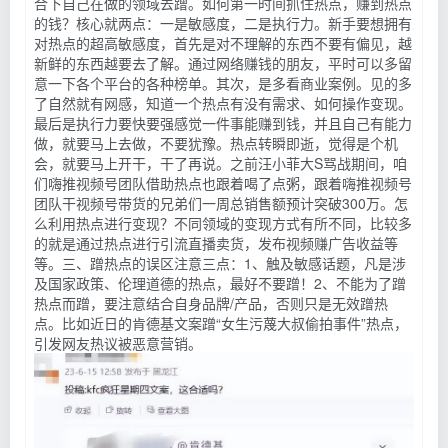
合下自己在做的领域去蹭。如何第一时间抓住热点，赚到热点
的钱？核心就两点：一是敏感度，二是执行力。新手要想拥有
对热点的超高敏感度，首先是对不理解的东西不要有偏见，越
新鲜的东西越要去了解。通过网络赚钱的朋友，平时可以多留
意一下各个平台的各种榜单。其次，是多看商业案例。见的多
了自然就有网感，知道一个热点有没有需求、如何操作变现。
最后是执行力要快要强感觉一件事能赚到钱，并且自己有能力
做，就要马上去做，不要犹豫。热点转瞬即逝，觉得是个机
会，就要马上开干，干了再说。之前汪小菲大S骂战期间，咱
们嗨推视频号团队借助热点也跟着喝了点粥，跟着嗨推视频号
团队干视频号带货的兄弟们一周总销售额预计突破300万。怎
么利用热点进行变现？不同领域的变现方式有所不同，比较多
的就是通过热点进行引流直播卖货，发布视频赚广告收益等
等。三、蹭热点的误区注意三点：1、触及敏感话题，凡是涉
及国家政策、伦理道德的热点，最好不要蹭！2、不能为了蹭
热点而蹭，要注意结合自身品牌/产品，否则只是无效蹭热
点。比如近日的肯德基文案蹭“女生污蔑大叔偷拍事件”热点，
引发网友热议被恶意营销。