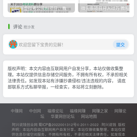
小红书虚拟考公资料项目，教资项目轻松月入过万的核心玩法
微头条
评论
抢沙发
欢迎您留下宝贵的见解！
提交
版权声明：本文内容由互联网用户自发分享，本站仅做收集整
理。本站仅提供信息存储空间服务，不拥有所有权，不承担相关
法律责任。如发现本站有涉嫌抄袭侵权/违法违规的内容， 请底
部联系方式私聊举报，一经查实，本站将立刻删除。
中赚网
中创网
福缘论坛
福缘网赚
网赚之家
网赚论
坛
华夏网创论坛
网站地图
阿兴说钱创业网
蜀ICP备2022001312号
© 2011-2022 ·
阿兴说钱
版权
声明：本站内容由互联网用户自发分享，本站仅做收集整理，本站仅提
供信息存储空间服务，不拥有所有权，不承担相关法律责任。如发现本