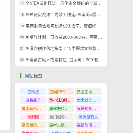
全新EA量化打法，月化本金翻倍的全新策略，安全稳定持续输出
17
AI短剧实战课：高效工作流×AI审美×爆款拆解×文案角色场景分镜×LibTV进阶×站位控制×从脚本到成片交付全流程
18
电商财务合规与税务优化指南：增值税+企税+个税全覆盖，财务制度搭建落地纳税筹划方案
19
AI矩阵计划！日收益2000-6000+，项目绿色长久，安全稳健，合规靠谱，可批量放大。
20
AI漫剧创作落地指南｜13类爆款文案教学，Sora、即梦、GPT-Image全套出片工具实操教学
21
AI漫剧古风人物素材包+提示词｜200 套古代言情三视图，配套专属提示词短剧主角配角直接套用
22
网站标签
黑科技
黑帽SEO案例分析
黄金回收奢侈品
麻将账号
鱼小沫Q版人物团练课
魔鬼社交实战课全套课程
魔术解密教程
魔兽搬砖搞钱
鬼哥短视频底层逻辑
高鹏圈
高门槛的生意
高质量软文
高质量的问答和知识分享
高考志愿填报
高级联盟营销教程