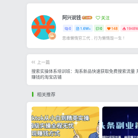
阿兴说钱
关注
0
1.6W+
0
148
1948
思维懒惰穷三代 , 行为懒惰毁一生 !
上一篇
搜索实操体系培训班：淘系新品快速获取免费搜索流量 
赚钱的淘宝店铺
相关推荐