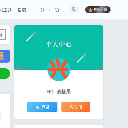
码主题
投稿
开通会员
索
HI！请登录
登录
注册