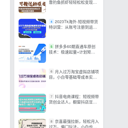
靠钓鱼抓虾轻轻松松变现过
万，涨粉快制作轻松简单
2023Tk海外-短视频带货
4
特训营：从账号注册到运营
到变现-55节保姆级教程！
拼多多60期直通车原创
5
技术：极速起量+计划矩阵
群爆+全店托管，投产不稳
的终极解法
月入过万淘宝虚拟店铺项
6
目，小白零基础零成本实现
被动躺赚
抖音电商课程：短视频带
7
货创业达人，橱窗抖店豆荚
小店随心推赛道选品（96节
课）
京喜最强拉新，轻松月入
8
过万，偏门玩法，小白也能