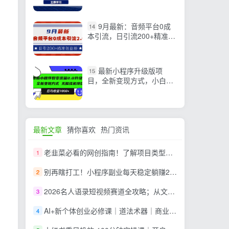
引流与付费推广
9月最新：音频平台0成
14
本引流，日引流200+精准创
业粉
最新小程序升级版项
15
目，全新变现方式，小白轻
松上手，日均稳定1000+
最新文章
猜你喜欢
热门资讯
老韭菜必看的网创指南！了解项目类型，才能找到好的项目，才能拿到想要的结果
1
别再瞎打工！小程序副业每天稳定躺赚200+
2
2026名人语录短视频赛道全攻略；从文案撰写到声音克隆部署，系统掌握涨粉变现双赢制作技术
3
AI+新个体创业必修课｜道法术器｜商业逻辑·小红书流量·AI智能体｜低成本打造个人变现小生意全套教学
4