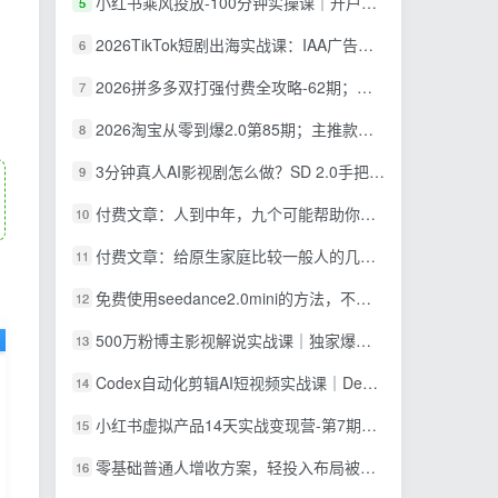
小红书乘风投放-100分钟实操课｜开户返点·标准投搭建·莱卡定向，新店建模撬动笔记自然流量全套教学
5
2026TikTok短剧出海实战课：IAA广告分账×IAP付费变现×账号搭建×平台规则×双轨爆发×回款全流程
6
2026拼多多双打强付费全攻略-62期；成本推广加托管双剑合璧，系统讲解7种付费玩法优劣势与选择策略
7
2026淘宝从零到爆2.0第85期；主推款五项高权重初始设置，改销量评晒秒单快速破零积累基础权重
8
3分钟真人AI影视剧怎么做？SD 2.0手把手完整制作流程｜Higgsfield 14天SD 2.0/2.5无限生成
9
付费文章：人到中年，九个可能帮助你延长寿命的习惯
10
付费文章：给原生家庭比较一般人的几点建议，打破阶层局限，实现个人与家族代际向上跃升
11
免费使用seedance2.0mini的方法，不能真人，可以无限10秒视频，9图+3音频参考
12
500万粉博主影视解说实战课｜独家爆款私藏思路，AI文案剪映PR剪辑发布全流程教学
13
Codex自动化剪辑AI短视频实战课｜DeepSeek V4 Pro多API联动，图文成片封装Skill全流程
14
小红书虚拟产品14天实战变现营-第7期：需求挖掘×AI+Skill原创×产品矩阵×内容笔记×一人公司进阶×全链路
15
零基础普通人增收方案，轻投入布局被动收入，多多虚拟月收益 1-3 万
16