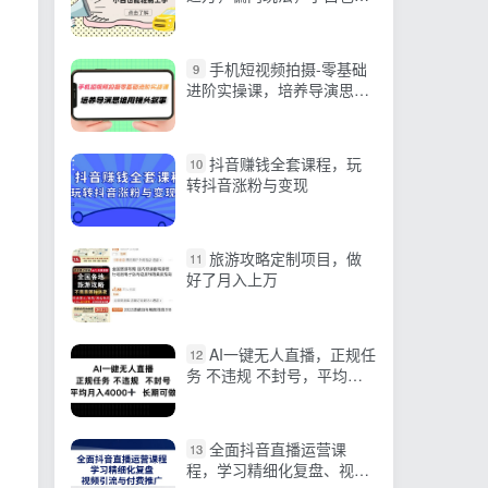
轻易上手
手机短视频拍摄-零基础
9
进阶实操课，培养导演思维
用镜头叙事（30节课）
抖音赚钱全套课程，玩
10
转抖音涨粉与变现
旅游攻略定制项目，做
11
好了月入上万
AI一键无人直播，正规任
12
务 不违规 不封号，平均月
入4000+ 长期可做
全面抖音直播运营课
13
程，学习精细化复盘、视频