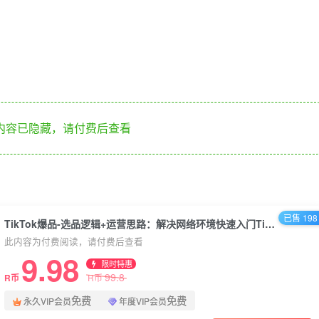
内容已隐藏，请付费后查看
已售 198
TikTok爆品-选品逻辑+运营思路：解决网络环境快速入门TikTok
此内容为付费阅读，请付费后查看
9.98
限时特惠
99.8
R币
R币
免费
免费
永久VIP会员
年度VIP会员