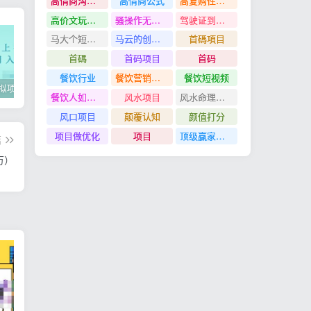
高情商沟通管理课
高情商公式
高复购性行业
高价文玩众筹分红项目
骚操作无脑裂变
驾驶证到期换证
马大个短视频投放课
马云的创业故事
首碼項目
首碼
首码项目
首码
餐饮行业
餐饮营销管理特训班
餐饮短视频
2022年虚拟项目实战指南，新手从0打造月入上万店铺【视频课程】
掌握100个实用剪辑方法，让你的视频加速上热门
忠余网创《百战奇略》第二法：零基础带你识破赚钱项目共生
餐饮人如何用团购给门店拓客
风水项目
风水命理项目
风口项目
颠覆认知
颜值打分
项目做优化
项目
顶级赢家思维
篇
万）