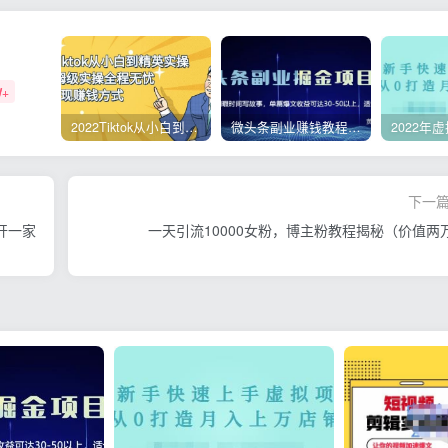
W+
2022Tiktok从小白到精英实操，0-1保姆级实操全程无忧，多种变现赚钱方式
微头条副业赚钱教程，项目单号单天做到50-100+收益
下一
开一家
一天引流10000女粉，博主粉教程揭秘（价值两