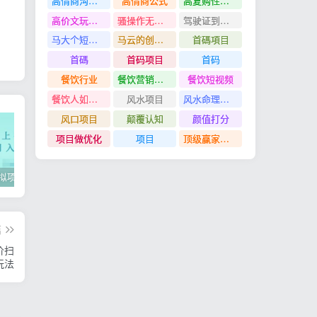
高情商沟通管理课
高情商公式
高复购性行业
高价文玩众筹分红项目
骚操作无脑裂变
驾驶证到期换证
马大个短视频投放课
马云的创业故事
首碼項目
首碼
首码项目
首码
餐饮行业
餐饮营销管理特训班
餐饮短视频
餐饮人如何用团购给门店拓客
风水项目
风水命理项目
风口项目
颠覆认知
颜值打分
项目做优化
项目
顶级赢家思维
2022年虚拟项目实战指南，新手从0打造月入上万店铺【视频课程】
掌握100个实用剪辑方法，让你的视频加速上热门
忠余网创《百战奇略》第二法：零基础带你识破赚钱项目共生
篇
价扫
玩法