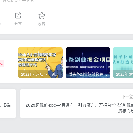
喜欢就支持一下吧
0
分享
收藏
W+
2022Tiktok从小白到精英实操，0-1保姆级实操全程无忧，多种变现赚钱方式
微头条副业赚钱教程，项目单号单天做到50-100+收益
下一
稿、B端
2023超低价·ppc—“直通车、引力魔方、万相台”全渠道·低
流核心