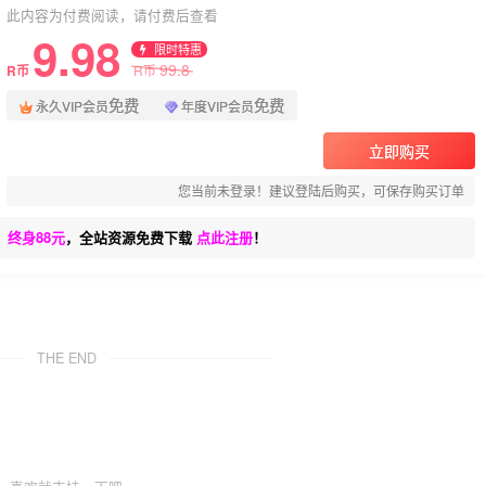
此内容为付费阅读，请付费后查看
9.98
限时特惠
99.8
R币
R币
免费
免费
永久VIP会员
年度VIP会员
立即购买
您当前未登录！建议登陆后购买，可保存购买订单
、终身88元
，全站资源免费下载
点此注册
！
THE END