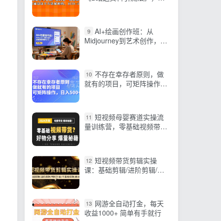
账号一天30-50加，简单有
效
AI+绘画创作班：从
9
Midjourney到艺术创作，全
链路培养高薪AI人才，月入
3w+
不存在幸存者原则，做
10
就有的项目，可矩阵操作，
日入500+
短视频母婴赛道实操流
11
量训练营，零基础视频带
货，好物分享，爆量秘籍
短视频带货剪辑实操
12
课：基础剪辑/进阶剪辑/制
作封面/不露脸剪辑/素材/等
等
网游全自动打金，每天
13
收益1000+ 简单有手就行