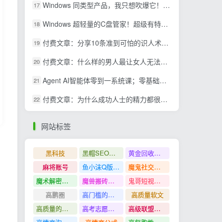
Windows 同类型产品，我只想吹爆它！把听歌变成了一场沉浸式视听现场，支持多平台歌单播放 Mineradio
17
Windows 超轻量的C盘管家！超级有特点，支持磁盘分析及清理提醒，2M大小体积，完全免费 C盘管家
18
付费文章：分享10条准到可怕的识人术术，希望能帮到大家。
19
付费文章：什么样的男人最让女人无法抵抗？
20
Agent AI智能体零到一系统课；零基础也能学会自动化实战，从核心概念到Coze工作流搭建完整覆盖
21
付费文章：为什么成功人士的精力都很旺盛？
22
网站标签
黑科技
黑帽SEO案例分析
黄金回收奢侈品
麻将账号
鱼小沫Q版人物团练课
魔鬼社交实战课全套课程
魔术解密教程
魔兽搬砖搞钱
鬼哥短视频底层逻辑
高鹏圈
高门槛的生意
高质量软文
高质量的问答和知识分享
高考志愿填报
高级联盟营销教程