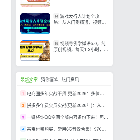
游戏发行人计划全攻
14
略：从入门到精通，视频剪
辑实操，轻松变现
视频号佛学禅语5.0，纯
15
原创视频，每天1-2小时，保
底月入过W，适合宝妈、上
班族、大学生【揭秘】
最新文章
猜你喜欢
热门资讯
电商圈多年实战干货-更新2026：多位资深师兄实战干货/覆盖全域平台，中小卖家可复制的盈利指南
1
拼多多年费会员实战(更新2026年)：从基础到高阶盈利，干货拉满，帮你建立稳定盈利运营知识体系
2
一键将你QQ空间全部内容备份下来！照片 / 视频 /动态信息全存本地，Github最新开源项目 QzoneArchive
3
某宝付费购买，常用6G音效合集！970+首宣传片背景音乐，无版权可商用大气素材，分类清晰，高质量内容
4