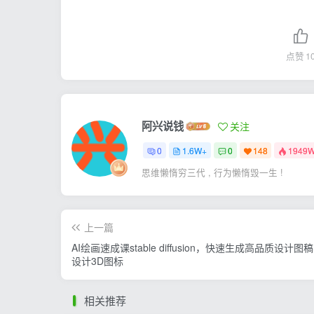
点赞
1
阿兴说钱
关注
0
1.6W+
0
148
1949
思维懒惰穷三代 , 行为懒惰毁一生 !
上一篇
AI绘画速成课stable diffusion，快速生成高品质设计图
设计3D图标
相关推荐