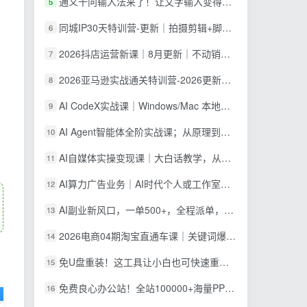
通义千问输入法来了！让文字输入变得如此简单，最快 300 字/分，AI 自动润色，说话秒变工整文字
5
同城IP30天特训营-更新｜拍摄剪辑+脚本文案+引流成交，打爆本地流量提升门店业绩实操教学
6
2026抖店运营新课｜8月更新｜不动销起店+商品卡爆发｜达人玩法+店群批量复制｜轻松玩转抖音小店全域流量
7
2026亚马逊实战通关特训营-2026更新，多维选品+渐进式打法+AI应用，从0到1打造盈利店铺
8
AI CodeX实战课｜Windows/Mac 本地部署｜API 对接调通｜Skill 自制｜漫剧剪辑｜网站 VR 项目｜AI项目落地全教程
9
AI Agent智能体全阶实战课；从原理到实操全程手把手，无需编程基础也能搭建自动运行的智能体
10
AI自媒体实操变现课｜大白话教学，从短剧漫剧到动画制作，零基础也能掌握爆款内容创作与变现全流程
11
AI算力广告业务｜AI时代个人或工作室新赛道
12
AI副业新风口，一单500+，全程派单，0门槛直接干
13
2026电商04期淘宝直通车课｜关键词爆打矩阵，多计划低出价，新品爆款差异化投放实操教学
14
免U盘重装！这工具让小白也可快速重装 Windows，支持无人值守配置，数据无忧 CmzPrep_Rev2
15
免费良心办公站！全站100000+海量PPT素材免费下载，每日更新，分类清晰，免注册登录下载 爱PPT网
16