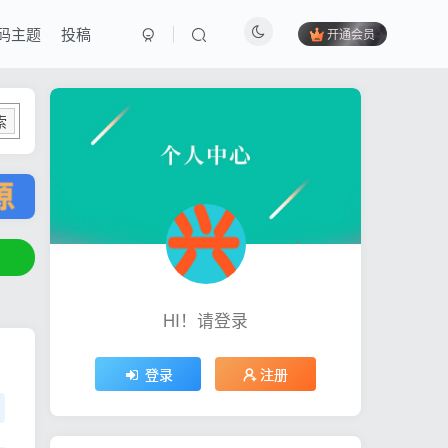
码主题
投稿
开通会员
索
HI！请登录
登录
注册