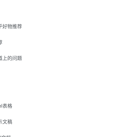
知乎好物推荐
荐
知道上的问题
el表格
演示文稿