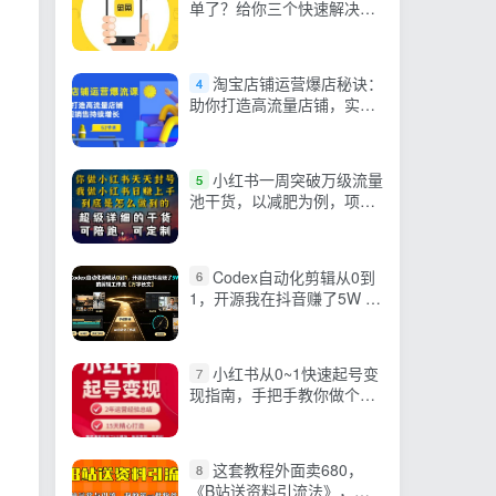
单了？给你三个快速解决方
案
淘宝店铺运营爆店秘诀：
4
助你打造高流量店铺，实现
销售持续增长(52节课)
小红书一周突破万级流量
5
池干货，以减肥为例，项目
和产品可定制，每天稳定引
流变现
Codex自动化剪辑从0到
6
1，开源我在抖音赚了5W 的
剪辑工作流【万字长文】
小红书从0~1快速起号变
7
现指南，手把手教你做个赚
钱的小红书账号
这套教程外面卖680，
8
《B站送资料引流法》，单