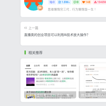
0
1.6W+
0
148
1948
思维懒惰穷三代 , 行为懒惰毁一生 !
上一篇
直播类的创业项目可以利用Ai技术放大操作？
相关推荐
小红书虚拟考公资料项目，教资项目轻松月入过万的核心玩法