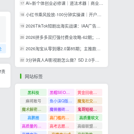
AI+新个体创业必修课｜道法术器｜商业逻辑·小红书流量·AI智能体｜低成本打造个人变现小生意全套教学
17
小红书乘风投放-100分钟实操课｜开户返点·标准投搭建·莱卡定向，新店建模撬动笔记自然流量全套教学
18
2026TikTok短剧出海实战课：IAA广告分账×IAP付费变现×账号搭建×平台规则×双轨爆发×回款全流程
19
2026拼多多双打强付费全攻略-62期；成本推广加托管双剑合璧，系统讲解7种付费玩法优劣势与选择策略
20
2026淘宝从零到爆2.0第85期；主推款五项高权重初始设置，改销量评晒秒单快速破零积累基础权重
论
21
3分钟真人AI影视剧怎么做？SD 2.0手把手完整制作流程｜Higgsfield 14天SD 2.0/2.5无限生成
22
律责
网站标签
黑科技
黑帽SEO案例分析
黄金回收奢侈品
麻将账号
鱼小沫Q版人物团练课
魔鬼社交实战课全套课程
魔术解密教程
魔兽搬砖搞钱
鬼哥短视频底层逻辑
高鹏圈
高门槛的生意
高质量软文
高质量的问答和知识分享
高考志愿填报
高级联盟营销教程