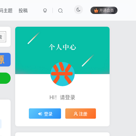
码主题
投稿
开通会员
索
HI！请登录
登录
注册