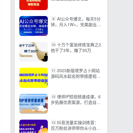
AI公众号爆文，每天5分
9
钟，月入1W+，完美副业项
目
十万个富翁修炼宝典之2.
10
他干了3年，赚了30万
2023新版塔罗占卜网站
11
源码风水起名附带搭建视频
及文本教程【源码+教程】
律师IP短视频速成课，6
12
步拓展优质案源，打造自媒
体品牌（无水印）
抖音流量实操训练营：
13
百万粉丝讲师带你从小白到