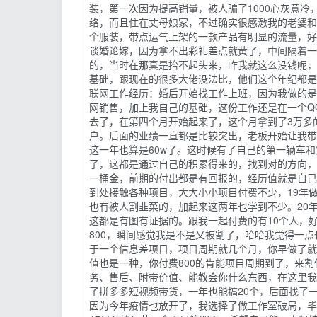
装，第一次因为提高销量，被人骗了1000心灰意
络，而且住在丈母娘家，不过确实很感激我的老婆和
个服装，带点运气上架的一款产品有明显的流量，好
谈婚论嫁，因为拿不出彩礼差点就黄了，中间隔着一
的，当时在那真是抬不起头来，咋我就这么没钱呢，
基础，跟现在的很多大佬没法比，他们这个年纪都是
联网工作经历：婚后开始找工作上班，因为我做的是
网销售，加上我自己的基础，这份工作还是在一个QQ
去了，在第四个月开始起来了，这个月拿到了3万多
户。后面的业绩一直都是比较突出，老板开始让我带人
这一年也算是60w了。这时候有了自己的第一辆车
了，这都是通过自己的积累得来的，找到对的方向，
一桶金，前期的付出都是有回报的，经历值就是自己赚
到处接触各种项目，大大小小项目付费不少，19年
也有被人割韭菜的，加起来这两年也学到不少。20年
这都是有图有证据的。跟我一起付费的有10个人，
800，瞬间感觉我是不是又被割了，哈哈我觉得一
于一个信息差项目，项目周期就几个月，你早做了就
值也是一种，你付费800的肯能项目周期到了，来
务、售后、附带价值、能教会你什么东西，在这里我
了拼多多短视频带货，一年也能搞20个，后面找了
因为今年疫情也放开了，我选择了做工作室破局，毕