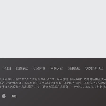
中创网
福缘论坛
福缘网赚
网赚之家
网赚论坛
华夏网创论坛
创业网
蜀ICP备2022001312号
© 2011-2022 ·
阿兴说钱
版权声明：本站内容由互联
本站仅做收集整理，本站仅提供信息存储空间服务，不拥有所有权，不承担相关法律
有涉嫌抄袭侵权/违法违规的内容， 请底部联系方式私聊，一经查实，本站将立刻删除