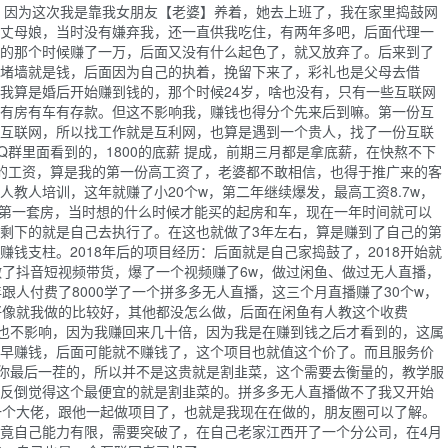
冷，因为这次我是靠我女朋友【老婆】养着，她去上班了，我在家里捣鼓网
丈母娘，当时没有嫌弃我，还一直供我吃住，有两年多吧，后面代理一
的那个时候赚了一万，后面又没有什么起色了，就又放弃了。后来到了
堵墙就是钱，后面因为自己的执着，挽留下来了，彩礼也是父母去借
我算是婚后开始赚到钱的，那个时候24岁，啥也没有，只有一些互联网
有房有车有存款。但这不影响我，赚钱也得分个先来后到嘛。第一份互
互联网，所以找工作就是互利网，也算是遇到一个贵人，找了一份互联
群里面看到的，1800的底薪 提成，前期三月都是拿底薪，在快熬不下
的工资，算是我的第一份高工资了，老婆都不敢相信，也得于推广来的客
教人培训，这年就赚了小20个w，第二年继续爆发，最高工资8.7w，
和第一套房，当时想的什么时候才能买的起房和车，现在一年时间就可以
剩下的就是自己去执行了。在这也就做了3年左右，算是赚到了自己的第
钱支柱。2018年后的项目经历：后面就是自己家捣鼓了，2018开始就
做了抖音短视频带货，爆了一个视频赚了6w，做过闲鱼、做过无人直播，
跟人付费了8000学了一个拼多多无人直播，这三个月直播赚了30个w，
好像就我做的比较好，其他都没怎么做，后面在闲鱼有人教这个收费
点也不影响，因为我赚回来几十倍，因为我是在赚到钱之后才看到的，这属
早赚钱，后面可能就不赚钱了，这个项目也就值这个价了。而且服务价
割你最后一茬的，所以并不是这贵就是割韭菜，这个需要去衡量的，教学服
反倒觉得这个最便宜的就是割韭菜的。拼多多无人直播做不了我又开始
一个大佬，跟他一起做项目了，也就是我现在在做的，朋友圈可以了解。
竟自己能力有限，需要突破了，在自己老家江西开了一个分公司，在4月