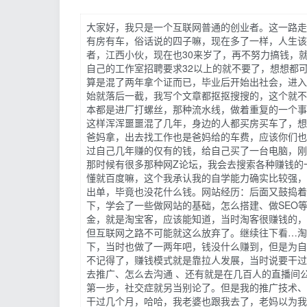
大家好，我只是一个互联网普通的创业者。这一路走
有房有车，俗话说的四子嘛，现在多了一样，人生该
者，江西小伙，现在也30来岁了，再不努力搞钱，
自己的工作室招聘要求32以上的就不要了，想想都
算是混了两年拿个证而已，毕业后开始出社会，进入
始就落后一截，我写个文章都抠抠搜搜的，这个就不
本都是进厂打螺丝，那种流水线，做着重复的一个事
这样浑浑噩噩混了几年，身边的人都买房买车了，想
爸妈拿，出去找工作也是爸妈给的车费，应该你们也
过自己几年赚的仅有的钱，给自己买了一台电脑，刚
那时候有很多那种网Z论坛，我会去搜索各种赚钱的
懂就百度嘛，这个我承认我的自学能力确实比较强，
出单，毕竟也没花什么钱。网站经历：后面又鼓捣着
下，学会了一些做网站的基础，怎么搭建、做SEO
金，就是淘宝客，应该能知道，当时淘客很赚钱的，
但互联网之路不可能就这么放弃了。继续往下看…淘
下，当时也做了一两年吧，钱没什么赚到，但是为自
不记得了，赚钱模式就是靠拉人发展，当时说要干过
去推广、怎么去沟通 、还有就是在几百人的直播间
第一步，社交症就另当别论了。但是我的推广技术、
干过几个月，哈哈，我老婆也跟我去了，老妈以为我