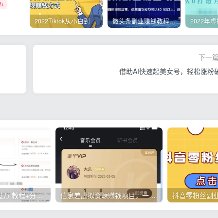
W+
2022Tiktok从小白到精英实操，0-1保姆级实操全程无忧，多种变现赚钱方式
微头条副业赚钱教程，项目单号单天做到50-100+收益
下一
借助AI快速起美女号，轻松涨粉
微头条项目月入过万 教程+分析详解
信息差虚拟资源赚钱项目，一单赚上百块，简单操作适合所有人