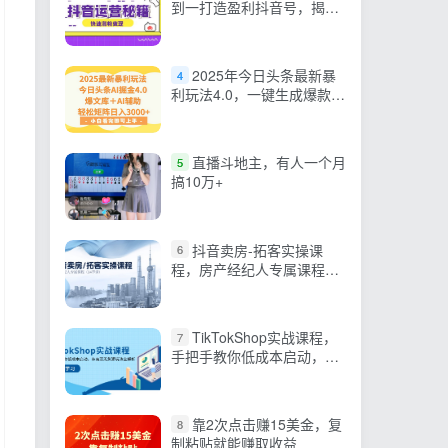
到一打造盈利抖音号，揭秘
账号定位与制作秘籍
2025年今日头条最新暴
4
利玩法4.0，一键生成爆款，
轻松实现矩阵日入3000+
直播斗地主，有人一个月
5
搞10万+
抖音卖房-拓客实操课
6
程，房产经纪人专属课程
（14节课）
TikTokShop实战课程，
7
手把手教你低成本启动，东
南亚无货源玩法全解析
靠2次点击赚15美金，复
8
制粘贴就能赚取收益