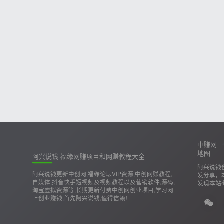
中赚网
地图
阿兴说钱-福缘网赚项目和网赚教程大全
阿兴说钱
阿兴说钱更新中创网,福缘论坛VIP资源,中创网赚教程,
发分享，
自媒体,抖音快手短视频及视频教程以及营销软件,源码,
发现本站
淘宝虚拟资源等,长期更新付费中创网创业项目,学习网
上创业赚钱,首先阿兴说钱,值得信赖！