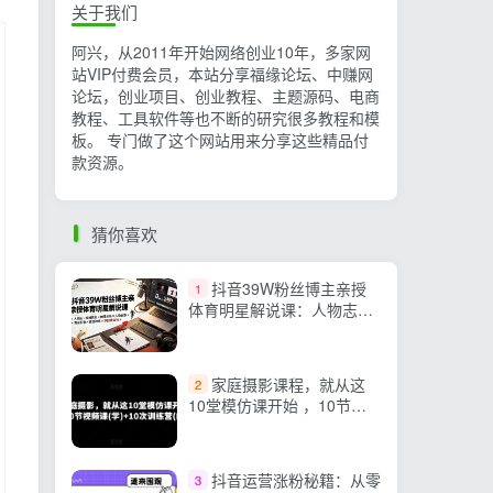
关于我们
阿兴，从2011年开始网络创业10年，多家网
站VIP付费会员，本站分享福缘论坛、中赚网
论坛，创业项目、创业教程、主题源码、电商
教程、工具软件等也不断的研究很多教程和模
板。 专门做了这个网站用来分享这些精品付
款资源。
猜你喜欢
抖音39W粉丝博主亲授
1
体育明星解说课：人物志×
素材获取×新闻分析×人物故
事×专业配音×精选独家×单
日收益1k+
家庭摄影课程，就从这
2
10堂模仿课开始 ，10节视
频课(学)+10次训练营(练)
抖音运营涨粉秘籍：从零
3