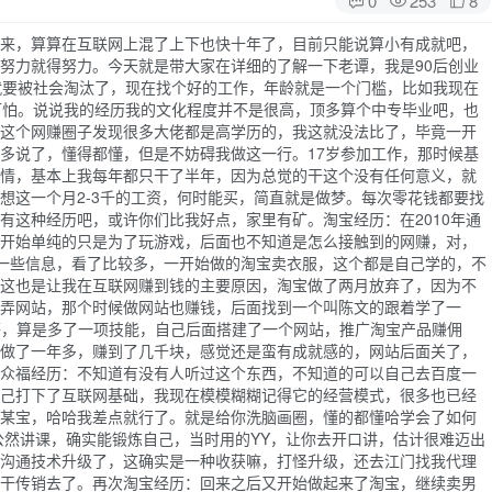
来，算算在互联网上混了上下也快十年了，目前只能说算小有成就吧，
努力就得努力。今天就是带大家在详细的了解一下老谭，我是90后创业
就要被社会淘汰了，现在找个好的工作，年龄就是一个门槛，比如我现在
可怕。说说我的经历我的文化程度并不是很高，顶多算个中专毕业吧，也
这个网赚圈子发现很多大佬都是高学历的，我这就没法比了，毕竟一开
多说了，懂得都懂，但是不妨碍我做这一行。17岁参加工作，那时候基
情，基本上我每年都只干了半年，因为总觉的干这个没有任何意义，就
想这一个月2-3千的工资，何时能买，简直就是做梦。每次零花钱都要找
有这种经历吧，或许你们比我好点，家里有矿。淘宝经历：在2010年通
开始单纯的只是为了玩游戏，后面也不知道是怎么接触到的网赚，对，
一些信息，看了比较多，一开始做的淘宝卖衣服，这个都是自己学的，不
这也是让我在互联网赚到钱的主要原因，淘宝做了两月放弃了，因为不
弄网站，那个时候做网站也赚钱，后面找到一个叫陈文的跟着学了一
等，算是多了一项技能，自己后面搭建了一个网站，推广淘宝产品赚佣
做了一年多，赚到了几千块，感觉还是蛮有成就感的，网站后面关了，
众福经历：不知道有没有人听过这个东西，不知道的可以自己去百度一
己打下了互联网基础，我现在模模糊糊记得它的经营模式，很多也已经
某宝，哈哈我差点就行了。就是给你洗脑画圈，懂的都懂哈学会了如何
公然讲课，确实能锻炼自己，当时用的YY，让你去开口讲，估计很难迈出
沟通技术升级了，这确实是一种收获嘛，打怪升级，还去江门找我代理
干传销去了。再次淘宝经历：回来之后又开始做起来了淘宝，继续卖男