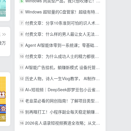
Windows 同类型产品，我只想吹爆它！把听歌变成了一场沉浸式视听现场，支持多平台歌单播放 Mineradio
5
Windows 超轻量的C盘管家！超级有特点，支持磁盘分析及清理提醒，2M大小体积，完全免费 C盘管家
6
2022年虚拟项目实战指南，新手从0打造月入上万店铺【视频课程】
掌握100个实用剪辑方法，让你的视频加速上热门
忠余网创《百战奇略》第二法：零基础带你识破赚钱项目共生
付费文章：分享10条准到可怕的识人术术，希望能帮到大家。
7
付费文章：什么样的男人最让女人无法抵抗？
篇
8
破万
Agent AI智能体零到一系统课；零基础也能学会自动化实战，从核心概念到Coze工作流搭建完整覆盖
9
付费文章：为什么成功人士的精力都很旺盛？
10
AI智能广告挂机，躺赚新模式 设备托管运行，解放双手持续变现
11
历史人物，诗人一生Vlog教学， AI制作丨伙伴计划丨精选收益丨商单收徒 ，新领域红利期，抓紧做
12
AI+短视频｜DeepSeek即梦豆包小云雀全工具教学，从账号定位到剪映剪辑，零基础也能快速上手做爆款
13
老韭菜必看的网创指南！了解项目类型，才能找到好的项目，才能拿到想要的结果
14
别再瞎打工！小程序副业每天稳定躺赚200+
15
抖音零粉丝副业推荐，日入200+，人人可操作！
国外LEAD赚美金项目操作介绍
2026名人语录短视频赛道全攻略；从文案撰写到声音克隆部署，系统掌握涨粉变现双赢制作技术
16