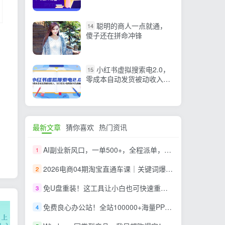
进阶操盘手
聪明的商人一点就通，
14
傻子还在拼命冲锋
小红书虚拟搜索电2.0，
15
零成本自动发货被动收入，
SEO优化+矩阵放大实战指
南
最新文章
猜你喜欢
热门资讯
AI副业新风口，一单500+，全程派单，0门槛直接干
1
2026电商04期淘宝直通车课｜关键词爆打矩阵，多计划低出价，新品爆款差异化投放实操教学
2
免U盘重装！这工具让小白也可快速重装 Windows，支持无人值守配置，数据无忧 CmzPrep_Rev2
3
免费良心办公站！全站100000+海量PPT素材免费下载，每日更新，分类清晰，免注册登录下载 爱PPT网
4