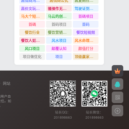
高情商沟通管理课
高情商公式
高复购性行业
高价文玩众筹分红项目
骚操作无脑裂变
驾驶证到期换证
马大个短视频投放课
马云的创业故事
首碼項目
首碼
首码项目
首码
餐饮行业
餐饮营销管理特训班
餐饮短视频
餐饮人如何用团购给门店拓客
风水项目
风水命理项目
风口项目
颠覆认知
颜值打分
项目做优化
项目
顶级赢家思维
网站
网用户自
责任。如
。
站长QQ：
站长微信：
201898663
201898663