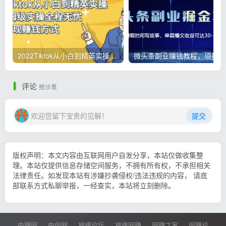
2022Tiktok从小白到精英实操，0-1保姆级实操全程无忧，多种变现赚钱方式
微
评论
抢沙发
欢迎您留下宝贵的见解！
提交
版权声明：本文内容由互联网用户自发分享，本站仅做收集整
理。本站仅提供信息存储空间服务，不拥有所有权，不承担相关
法律责任。如发现本站有涉嫌抄袭侵权/违法违规的内容， 请底
部联系方式私聊举报，一经查实，本站将立刻删除。
中赚网
中创网
福缘论坛
福缘网赚
网赚之家
网赚论