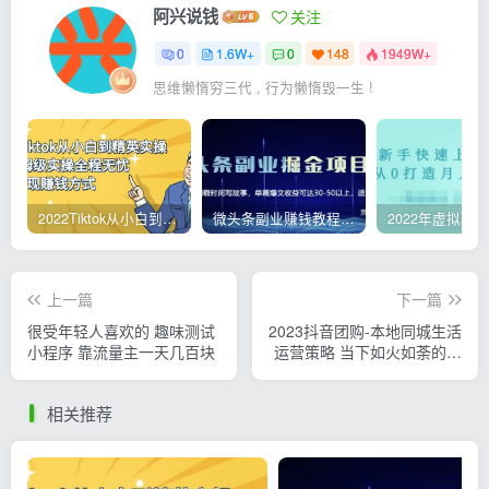
阿兴说钱
关注
0
1.6W+
0
148
1949W+
思维懒惰穷三代 , 行为懒惰毁一生 !
2022Tiktok从小白到精英实操，0-1保姆级实操全程无忧，多种变现赚钱方式
微头条副业赚钱教程，项目单号单天做到50-100+收益
上一篇
下一篇
很受年轻人喜欢的 趣味测试
2023抖音团购-本地同城生活
小程序 靠流量主一天几百块
运营策略 当下如火如荼的赛
道·实体店该何去何从
相关推荐