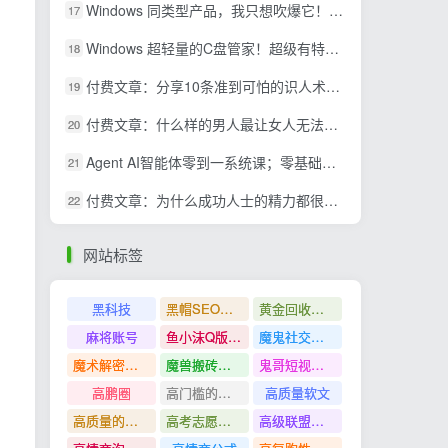
Windows 同类型产品，我只想吹爆它！把听歌变成了一场沉浸式视听现场，支持多平台歌单播放 Mineradio
17
Windows 超轻量的C盘管家！超级有特点，支持磁盘分析及清理提醒，2M大小体积，完全免费 C盘管家
18
付费文章：分享10条准到可怕的识人术术，希望能帮到大家。
19
付费文章：什么样的男人最让女人无法抵抗？
20
Agent AI智能体零到一系统课；零基础也能学会自动化实战，从核心概念到Coze工作流搭建完整覆盖
21
付费文章：为什么成功人士的精力都很旺盛？
22
网站标签
黑科技
黑帽SEO案例分析
黄金回收奢侈品
麻将账号
鱼小沫Q版人物团练课
魔鬼社交实战课全套课程
魔术解密教程
魔兽搬砖搞钱
鬼哥短视频底层逻辑
高鹏圈
高门槛的生意
高质量软文
高质量的问答和知识分享
高考志愿填报
高级联盟营销教程