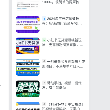
1000+，很简单的闷声搞钱
路子
2024淘宝开店运营教
4
程：店铺诊断/直通车/引力
魔方/提升店铺销量/快速盈
利
小红书无货源赚钱新玩
5
法：无需涨粉囤货直播，轻
松实现日破2w
十月最新多多视频暴力变
6
现项目，不违规单号日入
500+，一部手机即可操作…
动动手指，视频一键代
7
”
发，有手就能做
《抖音好物分享实操课》
8
短视频带货秘诀，无需拍摄