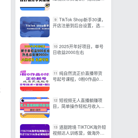
简单剪辑 快速涨粉
TikTok Shop新手30课，
9
开店注册到后台设置，选品
发布全流程教学
2025开年好项目，单号
10
日收益2000左右
纯自然流正价直播带货
11
号起号课程，0粉0作品0付
费起号
生
短视频无人直播躺赚项
12
目，简单操作轻松月收入
10000+ 附（教程+素材+软
件）
道甜跨境·TIKTOK海外短
13
视频达人训练营，做海外抖