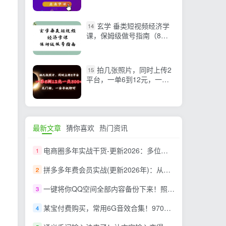
音TIKTOK你必须知道的几
件事
玄学 垂类短视频经济学
14
课，保姆级做号指南（8节
课）
拍几张照片，同时上传2
15
平台，一单6到12元，一天
轻松500+，无门槛，一台…
最新文章
猜你喜欢
热门资讯
电商圈多年实战干货-更新2026：多位资深师兄实战干货/覆盖全域平台，中小卖家可复制的盈利指南
1
拼多多年费会员实战(更新2026年)：从基础到高阶盈利，干货拉满，帮你建立稳定盈利运营知识体系
2
一键将你QQ空间全部内容备份下来！照片 / 视频 /动态信息全存本地，Github最新开源项目 QzoneArchive
3
某宝付费购买，常用6G音效合集！970+首宣传片背景音乐，无版权可商用大气素材，分类清晰，高质量内容
4