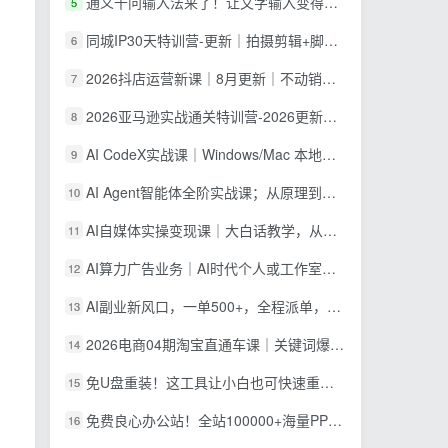
通义千问输入法来了！让文字输入变得如此简单，最快 300 字/分，AI 自动润色，说话秒变工整文字
5
同城IP30天特训营-更新｜拍摄剪辑+脚本文案+引流成交，打爆本地流量提升门店业绩实操教学
6
2026抖店运营新课｜8月更新｜不动销起店+商品卡爆发｜达人玩法+店群批量复制｜轻松玩转抖音小店全域流量
7
2026亚马逊实战通关特训营-2026更新，多维选品+渐进式打法+AI应用，从0到1打造盈利店铺
8
AI CodeX实战课｜Windows/Mac 本地部署｜API 对接调通｜Skill 自制｜漫剧剪辑｜网站 VR 项目｜AI项目落地全教程
9
AI Agent智能体全阶实战课；从原理到实操全程手把手，无需编程基础也能搭建自动运行的智能体
10
AI自媒体实操变现课｜大白话教学，从短剧漫剧到动画制作，零基础也能掌握爆款内容创作与变现全流程
11
AI算力广告业务｜AI时代个人或工作室新赛道
12
AI副业新风口，一单500+，全程派单，0门槛直接干
13
2026电商04期淘宝直通车课｜关键词爆打矩阵，多计划低出价，新品爆款差异化投放实操教学
14
免U盘重装！这工具让小白也可快速重装 Windows，支持无人值守配置，数据无忧 CmzPrep_Rev2
15
免费良心办公站！全站100000+海量PPT素材免费下载，每日更新，分类清晰，免注册登录下载 爱PPT网
16