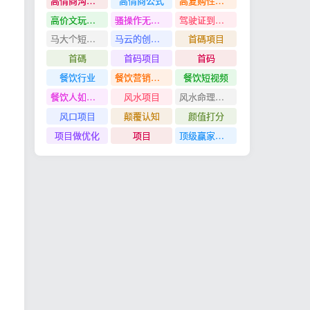
高情商沟通管理课
高情商公式
高复购性行业
高价文玩众筹分红项目
骚操作无脑裂变
驾驶证到期换证
马大个短视频投放课
马云的创业故事
首碼項目
首碼
首码项目
首码
餐饮行业
餐饮营销管理特训班
餐饮短视频
餐饮人如何用团购给门店拓客
风水项目
风水命理项目
风口项目
颠覆认知
颜值打分
项目做优化
项目
顶级赢家思维