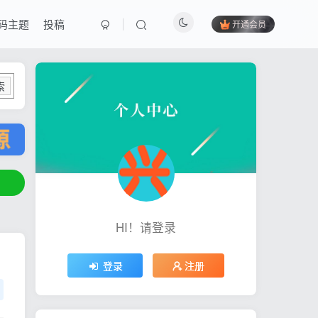
码主题
投稿
开通会员
索
HI！请登录
登录
注册