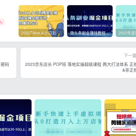
W+
2022Tiktok从小白到精英实操，0-1保姆级实操全程无忧，多种变现赚钱方式
微头条副业赚钱教程，项目单号单天做到50-100+收益
下一
量密码
2023京东店长·POP班 落地实操超级课程 两大打法体系 正
&非正