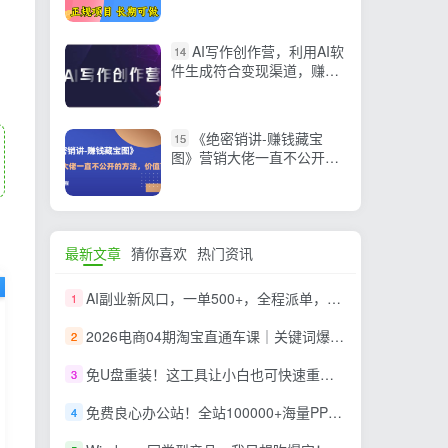
左右
AI写作创作营，利用AI软
14
件生成符合变现渠道，赚取
平台佣金
《绝密销讲-赚钱藏宝
15
图》营销大佬一直不公开的
方法，年入百万（视频课）
最新文章
猜你喜欢
热门资讯
AI副业新风口，一单500+，全程派单，0门槛直接干
1
2026电商04期淘宝直通车课｜关键词爆打矩阵，多计划低出价，新品爆款差异化投放实操教学
2
免U盘重装！这工具让小白也可快速重装 Windows，支持无人值守配置，数据无忧 CmzPrep_Rev2
3
免费良心办公站！全站100000+海量PPT素材免费下载，每日更新，分类清晰，免注册登录下载 爱PPT网
4