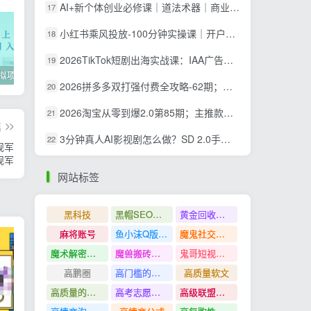
AI+新个体创业必修课｜道法术器｜商业逻辑·小红书流量·AI智能体｜低成本打造个人变现小生意全套教学
17
小红书乘风投放-100分钟实操课｜开户返点·标准投搭建·莱卡定向，新店建模撬动笔记自然流量全套教学
18
2026TikTok短剧出海实战课：IAA广告分账×IAP付费变现×账号搭建×平台规则×双轨爆发×回款全流程
19
2022年虚拟项目实战指南，新手从0打造月入上万店铺【视频课程】
掌握100个实用剪辑方法，让你的视频加速上热门
忠余网创《百战奇略》第二法：零基础带你识破赚钱项目共生
2026拼多多双打强付费全攻略-62期；成本推广加托管双剑合璧，系统讲解7种付费玩法优劣势与选择策略
20
2026淘宝从零到爆2.0第85期；主推款五项高权重初始设置，改销量评晒秒单快速破零积累基础权重
21
篇
3分钟真人AI影视剧怎么做？SD 2.0手把手完整制作流程｜Higgsfield 14天SD 2.0/2.5无限生成
22
规军
规军
网站标签
黑科技
黑帽SEO案例分析
黄金回收奢侈品
麻将账号
鱼小沫Q版人物团练课
魔鬼社交实战课全套课程
魔术解密教程
魔兽搬砖搞钱
鬼哥短视频底层逻辑
高鹏圈
高门槛的生意
高质量软文
高质量的问答和知识分享
高考志愿填报
高级联盟营销教程