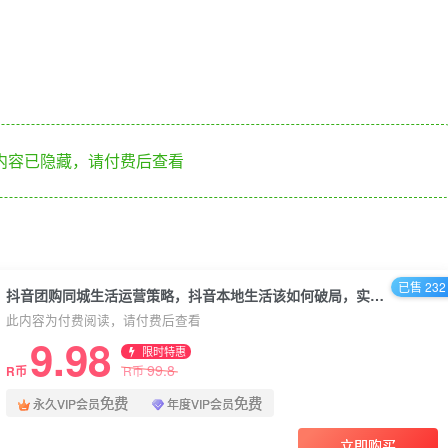
内容已隐藏，请付费后查看
已售 232
抖音团购同城生活运营策略，抖音本地生活该如何破局，实体店该何去何从
此内容为付费阅读，请付费后查看
9.98
限时特惠
99.8
R币
R币
免费
免费
永久VIP会员
年度VIP会员
立即购买