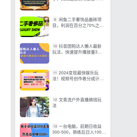
选独家收徒商单完整实操教
程
闲鱼二手奢饰品搬砖项
9
目，利润在百分之70%之
内，一单利润200-1000+
抖音团购达人懒人最新
10
玩法，快速提升播放量3天
涨粉1000（初级班+高级
班）
2024变现最快娱乐玩
11
法！视频号创作者分成计划
+抖音同步进行！一条视频
3…
文青流户外直播搞钱玩
12
法
一台电脑，前期日收益
13
300-500，熟练后日入1000