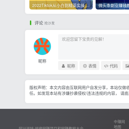
2022Tiktok从小白到精英实操，0-1保姆级实操全程无忧，多种变现赚钱方式
评论
抢沙发
昵称
昵称
表情
代码
版权声明：本文内容由互联网用户自发分享，本站仅做
任。如发现本站有涉嫌抄袭侵权/违法违规的内容， 请
中赚网
地图
阿兴说钱-福缘网赚项目和网赚教程大全