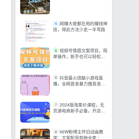
网赚大佬都在用的赚钱神
4
技，得此方法少走一半弯路
视频号情感文案项目，简
5
单操作，新手也可以轻松上
手日入200+
抖音最火烧脑小游戏直
6
播，全网首发暴力撸音浪，
超强的涨粉能力
2024版淘差价课程，无
7
货源电商新手必备，开店、
选品、运营、推广全攻略
66W粉博主怀旧动画教
8
学：文案配音剪映全套｜精