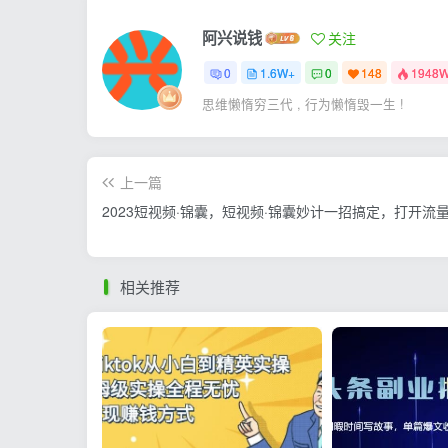
阿兴说钱
关注
0
1.6W+
0
148
1948
思维懒惰穷三代 , 行为懒惰毁一生 !
上一篇
2023短视频·锦囊，短视频·锦囊妙计一招搞定，打开流
相关推荐