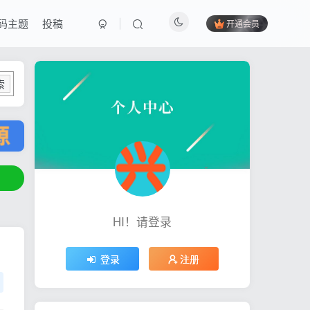
码主题
投稿
开通会员
索
HI！请登录
登录
注册