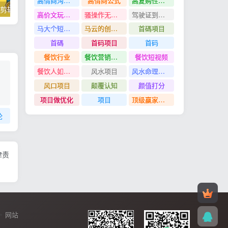
高情商沟通管理课
高情商公式
高复购性行业
掌握100个实用剪辑方法，让你的视频加速上热门
忠余网创《百战奇略》第二法：零基础带你识破赚钱项目共生
高价文玩众筹分红项目
骚操作无脑裂变
驾驶证到期换证
马大个短视频投放课
马云的创业故事
首碼項目
首碼
首码项目
首码
餐饮行业
餐饮营销管理特训班
餐饮短视频
餐饮人如何用团购给门店拓客
风水项目
风水命理项目
风口项目
颠覆认知
颜值打分
项目做优化
项目
顶级赢家思维
论
律责
网站