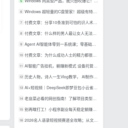
Windows 同类型产品，我只想吹爆它！把听歌变成了一场沉浸式视听现场，支持多平台歌单播放 Mineradio
5
Windows 超轻量的C盘管家！超级有特点，支持磁盘分析及清理提醒，2M大小体积，完全免费 C盘管家
6
付费文章：分享10条准到可怕的识人术术，希望能帮到大家。
7
付费文章：什么样的男人最让女人无法抵抗？
8
Agent AI智能体零到一系统课；零基础也能学会自动化实战，从核心概念到Coze工作流搭建完整覆盖
9
付费文章：为什么成功人士的精力都很旺盛？
10
AI智能广告挂机，躺赚新模式 设备托管运行，解放双手持续变现
11
历史人物，诗人一生Vlog教学， AI制作丨伙伴计划丨精选收益丨商单收徒 ，新领域红利期，抓紧做
12
AI+短视频｜DeepSeek即梦豆包小云雀全工具教学，从账号定位到剪映剪辑，零基础也能快速上手做爆款
13
老韭菜必看的网创指南！了解项目类型，才能找到好的项目，才能拿到想要的结果
14
别再瞎打工！小程序副业每天稳定躺赚200+
15
2026名人语录短视频赛道全攻略；从文案撰写到声音克隆部署，系统掌握涨粉变现双赢制作技术
16