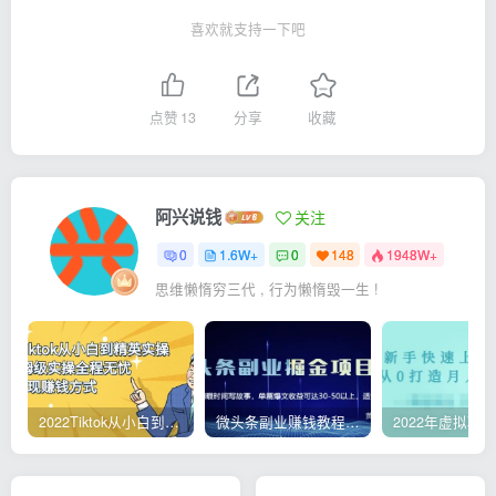
喜欢就支持一下吧
点赞
13
分享
收藏
阿兴说钱
关注
0
1.6W+
0
148
1948W+
思维懒惰穷三代 , 行为懒惰毁一生 !
2022Tiktok从小白到精英实操，0-1保姆级实操全程无忧，多种变现赚钱方式
微头条副业赚钱教程，项目单号单天做到50-100+收益