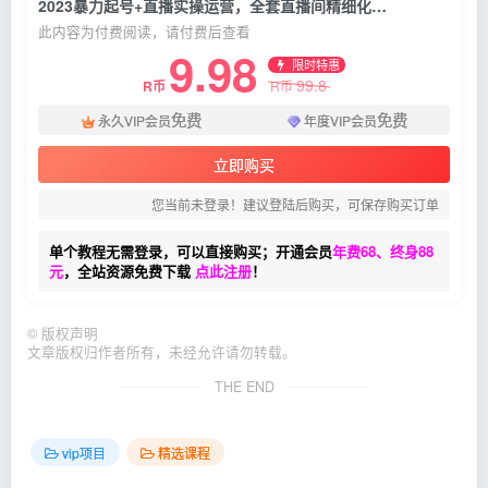
2023暴力起号+直播实操运营，全套直播间精细化实战，全套干货教程
此内容为付费阅读，请付费后查看
9.98
限时特惠
99.8
R币
R币
免费
免费
永久VIP会员
年度VIP会员
立即购买
您当前未登录！建议登陆后购买，可保存购买订单
单个教程无需登录，可以直接购买；开通会员
年费68、终身88
元
，全站资源免费下载
点此注册
！
©
版权声明
文章版权归作者所有，未经允许请勿转载。
THE END
vip项目
精选课程