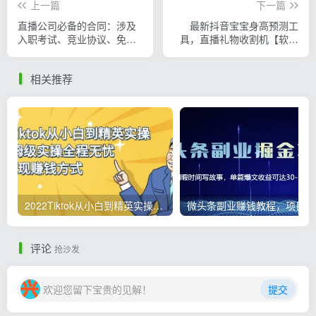
上一篇
下一篇
直播公司必备的合同：涉及
最新抖音宝宝身高预测工
入职考试、竞业协议、免买
具，直播礼物收割机【软件
保险协议、肖像权使用等
+教程】
相关推荐
2022Tiktok从小白到精英实操，0-1保姆级实操全程无忧，多种变现赚钱方式
微
评论
抢沙发
欢迎您留下宝贵的见解！
提交