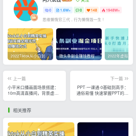
0
1.6W+
0
148
1948W+
思维懒惰穷三代 , 行为懒惰毁一生 !
2022Tiktok从小白到精英实操，0-1保姆级实操全程无忧，多种变现赚钱方式
微头条副业赚钱教程，项目单号单天做到50-100+收益
上一篇
下一篇
小平米口播画面场景搭建：
PPT·一课通·0基础到高手：
10m高清直播间，背景虚化
通俗易懂 快速掌握PPT的各
效果
种应用场合
相关推荐