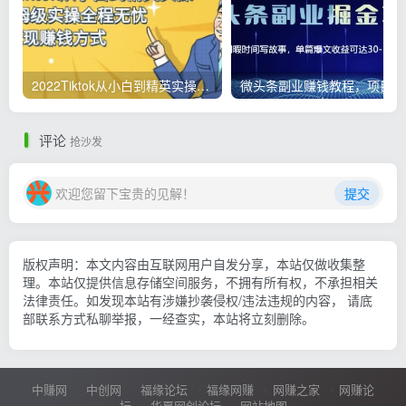
2022Tiktok从小白到精英实操，0-1保姆级实操全程无忧，多种变现赚钱方式
微
评论
抢沙发
欢迎您留下宝贵的见解！
提交
版权声明：本文内容由互联网用户自发分享，本站仅做收集整
理。本站仅提供信息存储空间服务，不拥有所有权，不承担相关
法律责任。如发现本站有涉嫌抄袭侵权/违法违规的内容， 请底
部联系方式私聊举报，一经查实，本站将立刻删除。
中赚网
中创网
福缘论坛
福缘网赚
网赚之家
网赚论
坛
华夏网创论坛
网站地图