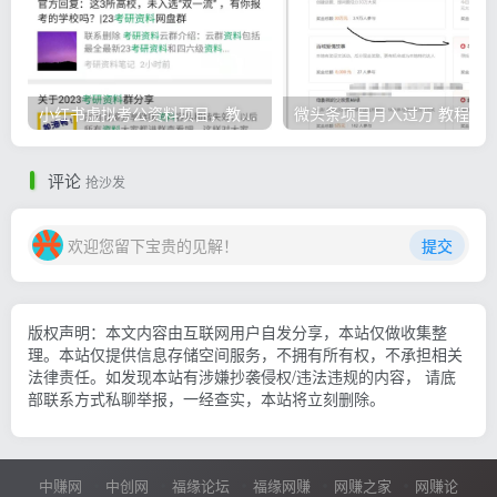
小红书虚拟考公资料项目，教资项目轻松月入过万的核心玩法
微头条
评论
抢沙发
欢迎您留下宝贵的见解！
提交
版权声明：本文内容由互联网用户自发分享，本站仅做收集整
理。本站仅提供信息存储空间服务，不拥有所有权，不承担相关
法律责任。如发现本站有涉嫌抄袭侵权/违法违规的内容， 请底
部联系方式私聊举报，一经查实，本站将立刻删除。
中赚网
中创网
福缘论坛
福缘网赚
网赚之家
网赚论