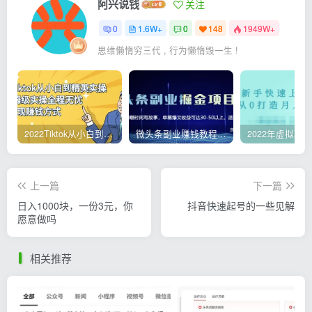
阿兴说钱
关注
0
1.6W+
0
148
1949W+
思维懒惰穷三代 , 行为懒惰毁一生 !
2022Tiktok从小白到精英实操，0-1保姆级实操全程无忧，多种变现赚钱方式
微头条副业赚钱教程，项目单号单天做到50-100+收益
上一篇
下一篇
日入1000块，一份3元，你
抖音快速起号的一些见解
愿意做吗
相关推荐