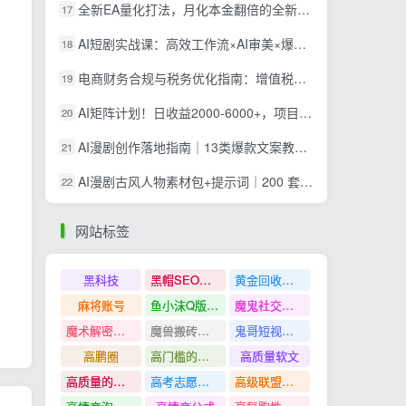
全新EA量化打法，月化本金翻倍的全新策略，安全稳定持续输出
17
AI短剧实战课：高效工作流×AI审美×爆款拆解×文案角色场景分镜×LibTV进阶×站位控制×从脚本到成片交付全流程
18
电商财务合规与税务优化指南：增值税+企税+个税全覆盖，财务制度搭建落地纳税筹划方案
19
AI矩阵计划！日收益2000-6000+，项目绿色长久，安全稳健，合规靠谱，可批量放大。
20
AI漫剧创作落地指南｜13类爆款文案教学，Sora、即梦、GPT-Image全套出片工具实操教学
21
AI漫剧古风人物素材包+提示词｜200 套古代言情三视图，配套专属提示词短剧主角配角直接套用
22
网站标签
黑科技
黑帽SEO案例分析
黄金回收奢侈品
麻将账号
鱼小沫Q版人物团练课
魔鬼社交实战课全套课程
魔术解密教程
魔兽搬砖搞钱
鬼哥短视频底层逻辑
高鹏圈
高门槛的生意
高质量软文
高质量的问答和知识分享
高考志愿填报
高级联盟营销教程