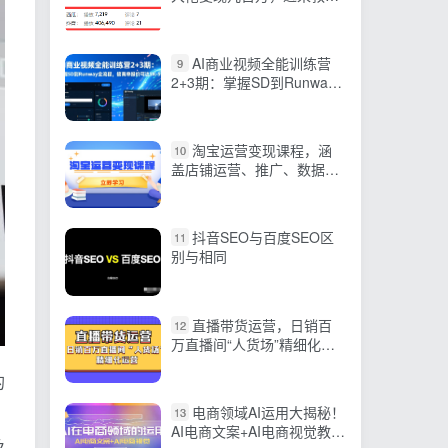
玩
AI商业视频全能训练营
9
2+3期：掌握SD到Runway
全流程，接商单报价可达5K-
5W
淘宝运营变现课程，涵
10
盖店铺运营、推广、数据分
析，助力商家提升
抖音SEO与百度SEO区
11
别与相同
直播带货运营，日销百
12
万直播间“人货场”精细化运
营
的
电商领域AI运用大揭秘！
13
AI电商文案+AI电商视觉教你
及