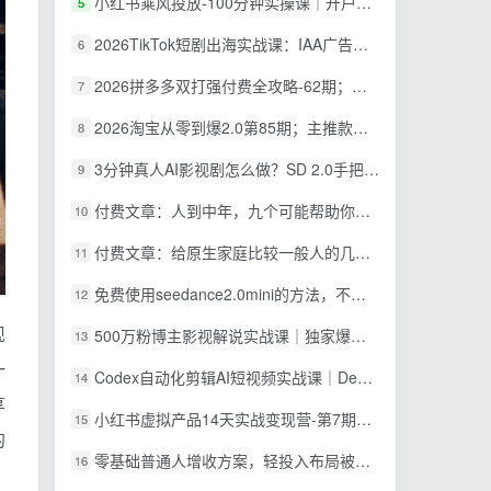
小红书乘风投放-100分钟实操课｜开户返点·标准投搭建·莱卡定向，新店建模撬动笔记自然流量全套教学
5
2026TikTok短剧出海实战课：IAA广告分账×IAP付费变现×账号搭建×平台规则×双轨爆发×回款全流程
6
2026拼多多双打强付费全攻略-62期；成本推广加托管双剑合璧，系统讲解7种付费玩法优劣势与选择策略
7
2026淘宝从零到爆2.0第85期；主推款五项高权重初始设置，改销量评晒秒单快速破零积累基础权重
8
3分钟真人AI影视剧怎么做？SD 2.0手把手完整制作流程｜Higgsfield 14天SD 2.0/2.5无限生成
9
付费文章：人到中年，九个可能帮助你延长寿命的习惯
10
付费文章：给原生家庭比较一般人的几点建议，打破阶层局限，实现个人与家族代际向上跃升
11
免费使用seedance2.0mini的方法，不能真人，可以无限10秒视频，9图+3音频参考
12
现
500万粉博主影视解说实战课｜独家爆款私藏思路，AI文案剪映PR剪辑发布全流程教学
13
一
Codex自动化剪辑AI短视频实战课｜DeepSeek V4 Pro多API联动，图文成片封装Skill全流程
14
享
小红书虚拟产品14天实战变现营-第7期：需求挖掘×AI+Skill原创×产品矩阵×内容笔记×一人公司进阶×全链路
15
的
零基础普通人增收方案，轻投入布局被动收入，多多虚拟月收益 1-3 万
16