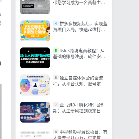
带您学习成为一名高薪主播
的关键技能和秘诀（62节）
内
很
拼多多视频起店，实现蓝
4
海项目入局，快速起盘打爆
店铺
tiktok跨境电商教程：从
5
基础的账号注册、软件安
装，到高级的视频处理
有
独立自媒体运营的全流
6
程，从平台认知、账号定
位、内容创作到商业变现
亚马逊0-1孵化特训营8
7
期：从注册风控到稳定日出
千单实战，规避审核封店风
险，标准化执行流程落地
中视频影视解说项目：有
8
大佬变现几百万，进来教你