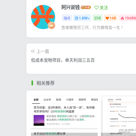
阿兴说钱
关注
0
1.6W+
0
148
1948
思维懒惰穷三代 , 行为懒惰毁一生 !
上一篇
低成本宠物项目，单天利润三五百
相关推荐