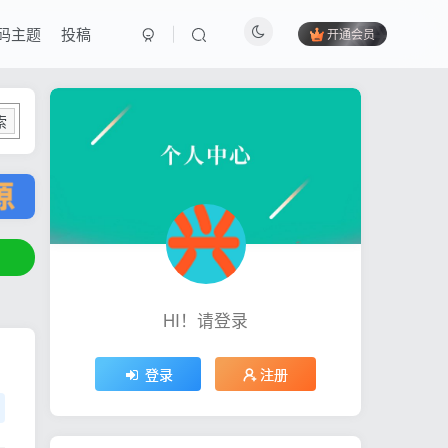
码主题
投稿
开通会员
索
HI！请登录
登录
注册