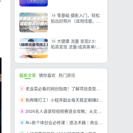
轻松驾驭！（14节课）
，
零基础·摄影入门，轻松
14
拍出好照片（适用佳能、索
尼、尼康、富士用户）
大健康 流量 变现2.0：
15
拓高变现 流量/成高客单/低
粉高变现/只讲落地实战
最新文章
猜你喜欢
热门资讯
老韭菜必看的网创指南！了解项目类型，才能找到好的项目，才能拿到想要的结果
1
别再瞎打工！小程序副业每天稳定躺赚200+
2
2026名人语录短视频赛道全攻略；从文案撰写到声音克隆部署，系统掌握涨粉变现双赢制作技术
3
AI+新个体创业必修课｜道法术器｜商业逻辑·小红书流量·AI智能体｜低成本打造个人变现小生意全套教学
4