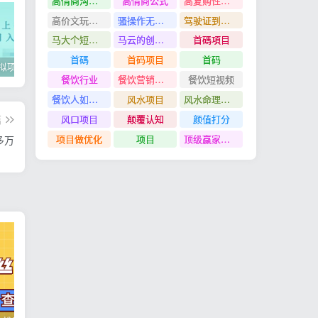
高情商沟通管理课
高情商公式
高复购性行业
高价文玩众筹分红项目
骚操作无脑裂变
驾驶证到期换证
马大个短视频投放课
马云的创业故事
首碼項目
首碼
首码项目
首码
2022年虚拟项目实战指南，新手从0打造月入上万店铺【视频课程】
掌握100个实用剪辑方法，让你的视频加速上热门
忠余网创《百战奇略》第二法：零基础带你识破赚钱项目共生
餐饮行业
餐饮营销管理特训班
餐饮短视频
餐饮人如何用团购给门店拓客
风水项目
风水命理项目
风口项目
颠覆认知
颜值打分
篇
项目做优化
项目
顶级赢家思维
多万