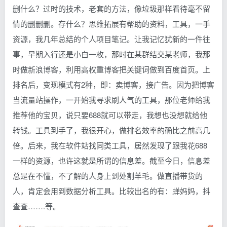
删什么？过时的技术，老套的方法，像垃圾那样看待毫不留
情的删删删。存什么？思维拓展有帮助的资料，工具，一手
资源，我几年总结的个人项目笔记。让我记忆犹新的一件往
事，早期入行还是小白一枚，那时在某群结交某老师，我那
时做新浪博客，利用高权重博客把关键词做到百度首页。上
排名后，变现模式有2种，即：卖博客，接广告。因为把博客
当流量站操作，一开始我寻求刷人气的工具，那位老师给我
推荐他的宝贝，说只要688就可以带走，我想也没想就给他
转钱。工具到手了，我很开心，做排名效率的确比之前高几
倍。后来，我在软件站找同类工具，居然发现了跟我花688
一样的资源，也许这就是所谓的信息差。截至今日，信息差
总是在不懂，不了解的人身上到处割羊毛。做直播带货的
人，肯定会用到数据分析工具。比较出名的有：蝉妈妈，抖
查查…….等。