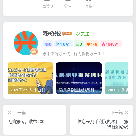
点赞
0
分享
收藏
阿兴说钱
关注
0
1.6W+
0
148
1948W+
思维懒惰穷三代 , 行为懒惰毁一生 !
2022Tiktok从小白到精英实操，0-1保姆级实操全程无忧，多种变现赚钱方式
微头条副业赚钱教程，项目单号单天做到50-100+收益
上一篇
下一篇
无脑搬砖，收益500+
信息差几千利润的项目，搬
运就能搞钱