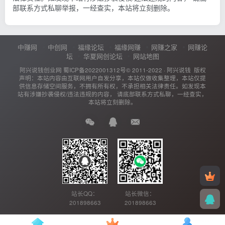
部联系方式私聊举报，一经查实，本站将立刻删除。
中赚网
中创网
福缘论坛
福缘网赚
网赚之家
网赚论
坛
华夏网创论坛
网站地图
阿兴说钱创业网
蜀ICP备2022001312号
© 2011-2022 ·
阿兴说钱
版权
声明：本站内容由互联网用户自发分享，本站仅做收集整理，本站仅提
供信息存储空间服务，不拥有所有权，不承担相关法律责任。如发现本
站有涉嫌抄袭侵权/违法违规的内容， 请底部联系方式私聊，一经查实，
本站将立刻删除。
站长QQ：
站长微信：
201898663
201898663