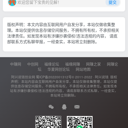
欢迎您留下宝贵的见解！
提交
版权声明：本文内容由互联网用户自发分享，本站仅做收集整
理。本站仅提供信息存储空间服务，不拥有所有权，不承担相关
法律责任。如发现本站有涉嫌抄袭侵权/违法违规的内容， 请底
部联系方式私聊举报，一经查实，本站将立刻删除。
中赚网
中创网
福缘论坛
福缘网赚
网赚之家
网赚论
坛
华夏网创论坛
网站地图
阿兴说钱创业网
蜀ICP备2022001312号
© 2011-2022 ·
阿兴说钱
版权
声明：本站内容由互联网用户自发分享，本站仅做收集整理，本站仅提
供信息存储空间服务，不拥有所有权，不承担相关法律责任。如发现本
站有涉嫌抄袭侵权/违法违规的内容， 请底部联系方式私聊，一经查实，
本站将立刻删除。