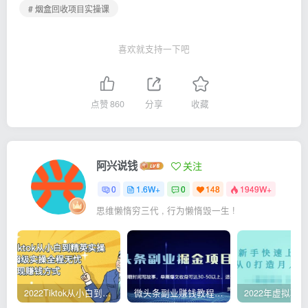
# 烟盒回收项目实操课
喜欢就支持一下吧
点赞
860
分享
收藏
阿兴说钱
关注
0
1.6W+
0
148
1949W+
思维懒惰穷三代 , 行为懒惰毁一生 !
2022Tiktok从小白到精英实操，0-1保姆级实操全程无忧，多种变现赚钱方式
微头条副业赚钱教程，项目单号单天做到50-100+收益