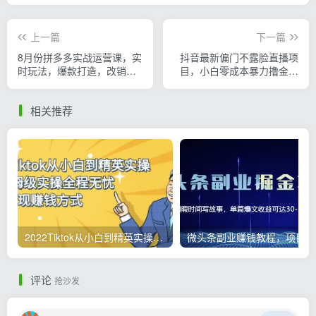
上一篇
下一篇
8月份拼多多实战运营课，实
抖音最新偏门不露脸直播项
时玩法，爆款打造，改销
目，小白零成本暴力撸金日
量，补大单，AB单，直播
入1000+
相关推荐
2022Tiktok从小白到精英实操，0-1保姆级实操全程无忧，多种变现赚钱方式
微
评论
抢沙发