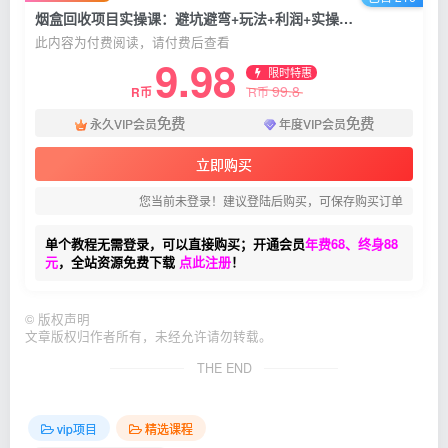
烟盒回收项目实操课：避坑避弯+玩法+利润+实操细节+回收渠道等
此内容为付费阅读，请付费后查看
9.98
限时特惠
99.8
R币
R币
免费
免费
永久VIP会员
年度VIP会员
立即购买
您当前未登录！建议登陆后购买，可保存购买订单
单个教程无需登录，可以直接购买；开通会员
年费68、终身88
元
，全站资源免费下载
点此注册
！
©
版权声明
文章版权归作者所有，未经允许请勿转载。
THE END
vip项目
精选课程