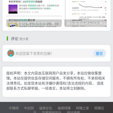
小红书虚拟考公资料项目，教资项目轻松月入过万的核心玩法
微头条
评论
抢沙发
欢迎您留下宝贵的见解！
提交
版权声明：本文内容由互联网用户自发分享，本站仅做收集整
理。本站仅提供信息存储空间服务，不拥有所有权，不承担相关
法律责任。如发现本站有涉嫌抄袭侵权/违法违规的内容， 请底
部联系方式私聊举报，一经查实，本站将立刻删除。
中赚网
中创网
福缘论坛
福缘网赚
网赚之家
网赚论
坛
华夏网创论坛
网站地图