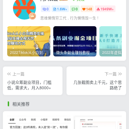
0
1.6W+
0
148
1949W+
思维懒惰穷三代 , 行为懒惰毁一生 !
2022Tiktok从小白到精英实操，0-1保姆级实操全程无忧，多种变现赚钱方式
微头条副业赚钱教程，项目单号单天做到50-100+收益
上一篇
下一篇
小说众筹副业项目，门槛
几张截图卖上千元，这个思
低，需求大，月入8000+
路绝了
相关推荐