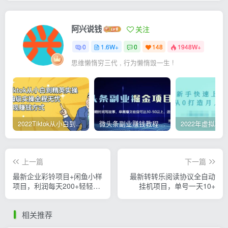
阿兴说钱
关注
0
1.6W+
0
148
1948W+
思维懒惰穷三代 , 行为懒惰毁一生 !
2022Tiktok从小白到精英实操，0-1保姆级实操全程无忧，多种变现赚钱方式
微头条副业赚钱教程，项目单号单天做到50-100+收益
上一篇
下一篇
最新企业彩铃项目+闲鱼小样
最新转转乐阅读协议全自动
项目，利润每天200+轻轻松
挂机项目，单号一天10+
松，纯视频拆解玩法
相关推荐