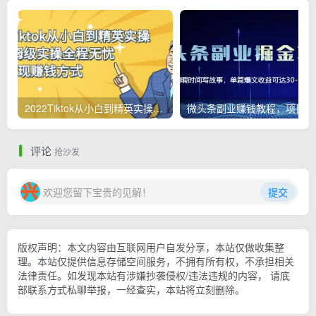
2022Tiktok从小白到精英实操，0-1保姆级实操全程无忧，多种变现赚钱方式
微
评论
抢沙发
欢迎您留下宝贵的见解！
提交
版权声明：本文内容由互联网用户自发分享，本站仅做收集整
理。本站仅提供信息存储空间服务，不拥有所有权，不承担相关
法律责任。如发现本站有涉嫌抄袭侵权/违法违规的内容， 请底
部联系方式私聊举报，一经查实，本站将立刻删除。