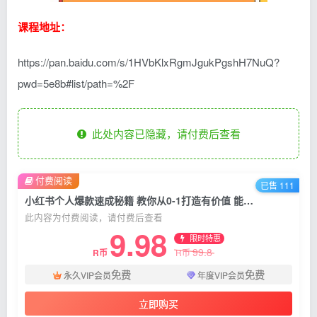
课程地址：
https://pan.baidu.com/s/1HVbKlxRgmJgukPgshH7NuQ?
pwd=5e8b#list/path=%2F
此处内容已隐藏，请付费后查看
付费阅读
已售 111
小红书个人爆款速成秘籍 教你从0-1打造有价值 能赚钱的账号
此内容为付费阅读，请付费后查看
9.98
限时特惠
99.8
R币
R币
免费
免费
永久VIP会员
年度VIP会员
立即购买