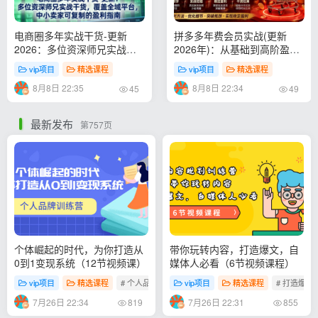
电商圈多年实战干货-更新
拼多多年费会员实战(更新
2026：多位资深师兄实战干
2026年)：从基础到高阶盈
货/覆盖全域平台，中小卖家
利，干货拉满，帮你建立稳定
vip项目
精选课程
vip项目
精选课程
可复制的盈利指南
盈利运营知识体系
8月8日 22:35
8月8日 22:34
45
49
最新发布
第757页
个体崛起的时代，为你打造从
带你玩转内容，打造爆文，自
0到1变现系统（12节视频课）
媒体人必看（6节视频课程）
vip项目
精选课程
# 个人品牌训练营
vip项目
精选课程
# 打造爆文
7月26日 22:34
7月26日 22:31
819
855