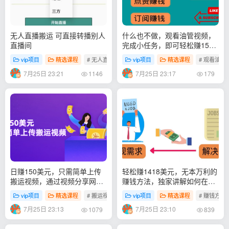
无人直播搬运 可直接转播别人
什么也不做，观看油管视频，
直播间
完成小任务，即可轻松赚150
美元
vip项目
精选课程
# 无人直播搬运
vip项目
精选课程
# 观看油管
7月25日 23:21
7月25日 23:17
1146
179
日赚150美元，只需简单上传
轻松赚1418美元，无本万利的
搬运视频，通过视频分享网站
赚钱方法，独家讲解如何在
rumble赚钱的2种方法
ETSY销售电子书赚钱
vip项目
精选课程
# 搬运视频
vip项目
精选课程
# 赚钱方法
7月25日 23:13
7月25日 23:10
1079
839