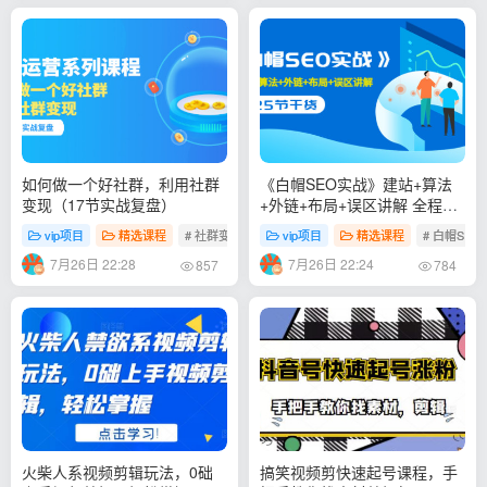
如何做一个好社群，利用社群
《白帽SEO实战》建站+算法
变现（17节实战复盘）
+外链+布局+误区讲解 全程无
废话
vip项目
精选课程
# 社群变现
vip项目
精选课程
# 白帽SEO
7月26日 22:28
7月26日 22:24
857
784
火柴人系视频剪辑玩法，0础
搞笑视频剪快速起号课程，手