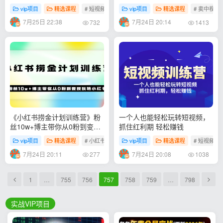
vip项目
精选课程
# 短视频带货训练营
vip项目
精选课程
# 卖中视频
7月25日 22:38
7月24日 20:14
732
1413
《小红书捞金计划训练营》粉
一个人也能轻松玩转短视频，
丝10w+博主带你从0粉到变现
抓住红利期 轻松赚钱
玩转小红书
vip项目
精选课程
# 小红书捞金计划训练营
vip项目
精选课程
# 短视频赚
7月24日 20:11
7月24日 20:08
277
1038
1
…
755
756
757
758
759
…
798
实战VIP项目