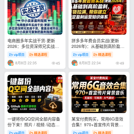
电商圈多年实战干货-更新
拼多多年费会员实战(更新
2026：多位资深师兄实战干
2026年)：从基础到高阶盈
货/覆盖全域平台，中小卖家
利，干货拉满，帮你建立稳定
vip项目
精选课程
vip项目
精选课程
可复制的盈利指南
盈利运营知识体系
8月8日 22:35
8月8日 22:34
45
49
一键将你QQ空间全部内容备
某宝付费购买，常用6G音效
份下来！照片 / 视频 /动态信
合集！970+首宣传片背景音
息全存本地，Github最新开源
乐，无版权可商用大气素材，
vip项目
精选课程
vip项目
精选课程