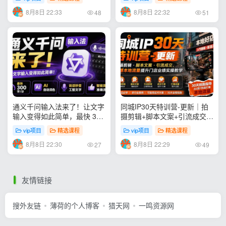
项目 QzoneArchive
分类清晰，高质量内容
8月8日 22:33
8月8日 22:32
48
51
通义千问输入法来了！让文字
同城IP30天特训营-更新｜拍
输入变得如此简单，最快 300
摄剪辑+脚本文案+引流成交，
字/分，AI 自动润色，说话秒
打爆本地流量提升门店业绩实
vip项目
精选课程
vip项目
精选课程
变工整文字
操教学
8月8日 22:30
8月8日 22:29
27
49
友情链接
搜外友链
薄荷的个人博客
猎天网
一鸣资源网