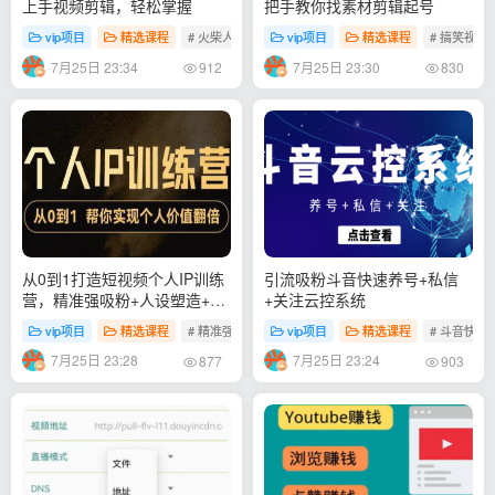
上手视频剪辑，轻松掌握
把手教你找素材剪辑起号
vip项目
精选课程
# 火柴人系视频剪辑玩法
vip项目
精选课程
# 搞笑视
7月25日 23:34
7月25日 23:30
912
830
从0到1打造短视频个人IP训练
引流吸粉斗音快速养号+私信
营，精准强吸粉+人设塑造+主
+关注云控系统
页搭建+快速起号
vip项目
精选课程
# 精准强吸粉
vip项目
精选课程
# 斗音快速
7月25日 23:28
7月25日 23:24
877
903