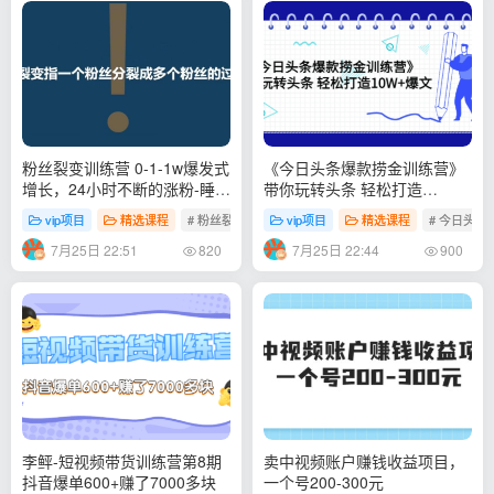
粉丝裂变训练营 0-1-1w爆发式
《今日头条爆款捞金训练营》
增长，24小时不断的涨粉-睡觉
带你玩转头条 轻松打造
也在涨-16节课
10W+爆文（44节课）
vip项目
精选课程
# 粉丝裂变训练营
vip项目
精选课程
# 今日头
7月25日 22:51
7月25日 22:44
820
900
李鲆-短视频带货训练营第8期
卖中视频账户赚钱收益项目，
抖音爆单600+赚了7000多块
一个号200-300元