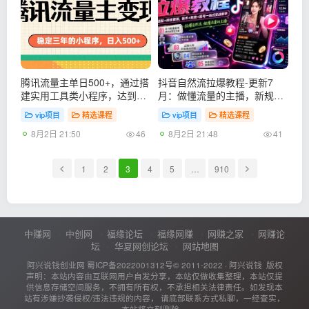
腾讯流量主单日500+，通过搭
抖音自然流拉爆教程-更新7
建实用工具类小程序，达到稳
月：做懂流量的主播，新规适
定躺赚腾讯广告收益
配+持续更新，话术+投放+起
vip项目
精选课程
vip项目
精选课程
号一站式实战教学
8月2日 21:50
8月2日 21:48
46
41
1
2
3
4
5
…
910
中赚网
中创网
福缘论坛
福缘网赚
网赚之家
网赚论
坛
华夏网创论坛
网站地图
阿兴说钱创业网
蜀ICP备2022001312号
© 2011-2022 ·
阿兴说钱
版权
声明：本站内容由互联网用户自发分享，本站仅做收集整理，本站仅提
供信息存储空间服务，不拥有所有权，不承担相关法律责任。如发现本
站有涉嫌抄袭侵权/违法违规的内容， 请底部联系方式私聊，一经查实，