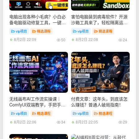
电脑出现各种小毛病？小白必
害怕电脑装到病毒软件？开源
备电脑驱动修复工具，一键更
沙箱工具来了，轻松隔离运行
新修复驱动问题，就是这么简
未知应用，还能软件游戏无限
vip项目
精选课程
vip项目
精选课程
单！
多开！Sandboxie
8月2日 22:09
8月2日 22:08
50
24
无线画布AI工作流实操课｜
付费文章：这年头，到底该怎
ComfyUI双端教学，手把手搭
么赚钱？普通人破局指南！
建电商带货流程，一键批量产
vip项目
精选课程
vip项目
精选课程
出图文短视频素材
8月2日 22:06
8月2日 22:05
34
29