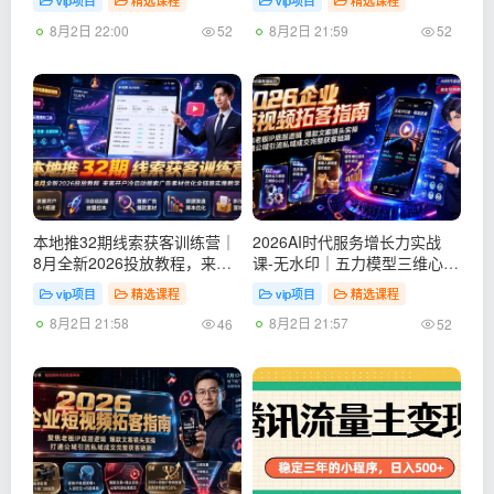
vip项目
精选课程
vip项目
精选课程
运营一站式完整教学
×零基础变现
8月2日 22:00
8月2日 21:59
52
52
本地推32期线索获客训练营｜
2026AI时代服务增长力实战
8月全新2026投放教程，来客
课-无水印｜五力模型三维心法
开户冷启动搜索广告素材优化
教学，破解门店客源流失低价
vip项目
精选课程
vip项目
精选课程
全链路实操教学
内卷实现长效业绩增长
8月2日 21:58
8月2日 21:57
46
52