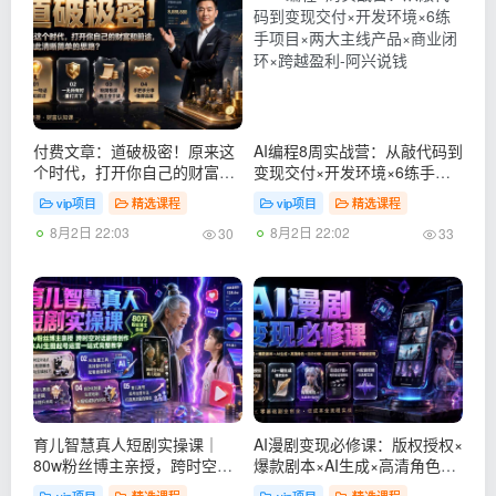
付费文章：道破极密！原来这
AI编程8周实战营：从敲代码到
个时代，打开你自己的财富和
变现交付×开发环境×6练手项
前途，有如此清晰简单的思
目×两大主线产品×商业闭环×
vip项目
精选课程
vip项目
精选课程
路？
跨越盈利
8月2日 22:03
8月2日 22:02
30
33
育儿智慧真人短剧实操课｜
AI漫剧变现必修课：版权授权×
80w粉丝博主亲授，跨时空对
爆款剧本×AI生成×高清角色×
话剧情创作，脚本AI生图起号
自动分镜×高级运镜×配音剪辑