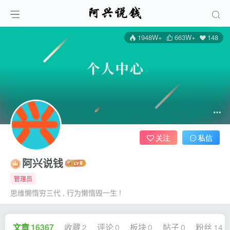
1948W+
663W+
148
关注
私信
阿兴说钱
管理员
思维懒惰穷三代 , 行为懒惰毁一生 !
文章
16367
收藏
2
评论
0
板块
0
帖子
0
粉丝
148