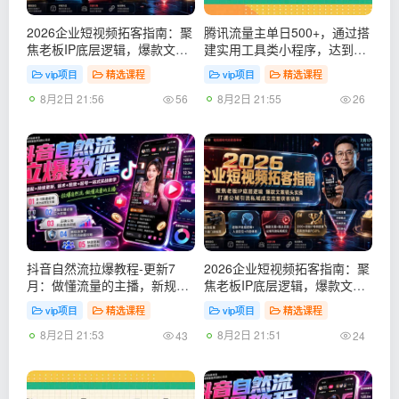
2026企业短视频拓客指南：聚
腾讯流量主单日500+，通过搭
焦老板IP底层逻辑，爆款文案
建实用工具类小程序，达到稳
镜头实操，打通公域引流私域
定躺赚腾讯广告收益
vip项目
精选课程
vip项目
精选课程
成交完整获客链路
8月2日 21:56
8月2日 21:55
56
26
抖音自然流拉爆教程-更新7
2026企业短视频拓客指南：聚
月：做懂流量的主播，新规适
焦老板IP底层逻辑，爆款文案
配+持续更新，话术+投放+起
镜头实操，打通公域引流私域
vip项目
精选课程
vip项目
精选课程
号一站式实战教学
成交完整获客链路
8月2日 21:53
8月2日 21:51
43
24