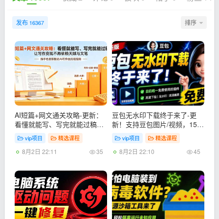
发布
排序
16367
AI短篇+网文通关攻略-更新：
豆包无水印下载终于来了-更
看懂就能写、写完就能过稿，
新！支持豆包图片/视频，15
让写作变现不再依赖天赋与文
秒视频配置本地账户管理及批
vip项目
精选课程
vip项目
精选课程
笔
量下载，浏览器拓展
8月2日 22:11
8月2日 22:10
35
45